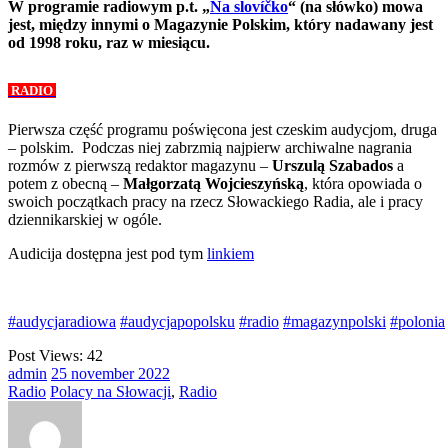
W programie radiowym p.t. „
Na slovíčko
“ (na słówko) mowa
jest, między innymi o Magazynie Polskim, który nadawany jest
od 1998 roku, raz w miesiącu.
RADIO
Pierwsza część programu poświęcona jest czeskim audycjom, druga
– polskim. Podczas niej zabrzmią najpierw archiwalne nagrania
rozmów z pierwszą redaktor magazynu –
Urszulą Szabados
a
potem z obecną –
Małgorzatą Wojcieszyńską
, która opowiada o
swoich początkach pracy na rzecz Słowackiego Radia, ale i pracy
dziennikarskiej w ogóle.
Audicija dostępna jest pod tym
linkiem
#audycjaradiowa
#audycjapopolsku
#radio
#magazynpolski
#polonia
Post Views:
42
admin
25
november
2022
Radio
Polacy na Słowacji
,
Radio