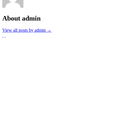
About admin
View all posts by admin
→
Partnerzy
Publikacje wyrażają jedynie poglądy autorów i nie mogą być
utożsamiane z oficjalnym stanowiskiem Senatu RP ani Fundacji
„Pomoc Polakom na Wschodzie” im. Jana Olszewskiego.