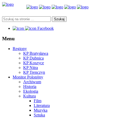
Facebook
Menu
Regiony
KP Bratysława
KP Dubnica
KP Koszyce
KP Nitra
KP Trenczyn
Monitor Polonijny
Archiwum
Historia
Ekologia
Kultura
Film
Literatura
Muzyka
Sztuka