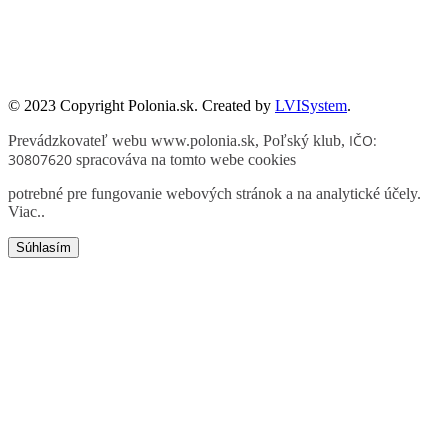
Zadanie współfinansowane ze środków Kancelarii Senatu w ramach
sprawowania opieki Senatu Rzeczypospolitej Polskiej nad Polonią i
Polakami za granicą w 2025 roku.
© 2023 Copyright Polonia.sk. Created by
LVISystem
.
IČO:
Prevádzkovateľ webu www.polonia.sk, Poľský klub
,
30807620
spracováva na tomto webe cookies
potrebné pre fungovanie webových stránok a na analytické účely.
Viac.
.
Súhlasím