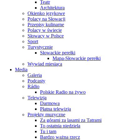
Teatr
Architektura
Okienko językowe
Polacy na Słowacji
Przepisy kulinarne
Polacy w świecie
Słowacy w Polsce
Sport
Turystycznie
Słowackie perełki
Mapa-Słowackie perełki
Wywiad miesiąca
Media
Galeria
Podcasty
Rádio
Polskie Radio na żywo
Telewizja
Darmowa
Płatna telewizja
Projekty muzyczne
Za górami za lasami za Tatrami
To ostatnia niedziela
Tu i tam
Bardzo ważna rzecz