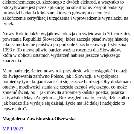
elektrochemicznego, złożonego z dwóch elektrod, a wszystko to
odczytywane jest przez aplikację na smartfonie. Zespół badaczy
prowadzi badania kliniczne, których głównym celem jest
zakończenie certyfikacji urządzenia i wprowadzenie wynalazku na
rynek.
Nowy Rok to także wyjątkowa okazja do świętowania 30. rocznicy
powstania Republiki Słowackiej, która zaczęła pisać swoją historię
jako samodzielne państwo po podziale Czechosłowacji 1 stycznia
1993 r. To niewątpliwie bardzo ważna rocznica dla Słowaków,
która w obliczu ostatnich wydarzeń nabiera jeszcze większego
znaczenia.
Mam nadzieję, że ten nowy rok przyniesie wiele osiągnieć i okazji
do świętowania zarówno Polsce, jak i Słowacji, a współpraca
pomiędzy tymi krajami zacieśni się jeszcze bardziej. Oby dodał nam
otuchy i możliwości stania się częścią czegoś większego, co może
zmienić świat, bo – jak mówiła afroamerykańska poetka, pisarka i
aktywistka Maya Angelou – „Bez względu na to, co się dzieje albo
jak bardzo źle wydaje się dzisiaj, życie ma iść dalej i nadejdzie to
lepsze jutro”.
Magdalena Zawistowska-Olszewska
MP 1/2023