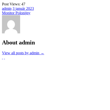
Post Views:
47
admin
3
január
2023
Monitor Polonijny
About admin
View all posts by admin
→
Partnerzy
Publikacje wyrażają jedynie poglądy autorów i nie mogą być
utożsamiane z oficjalnym stanowiskiem Senatu RP ani Fundacji
„Pomoc Polakom na Wschodzie” im. Jana Olszewskiego.