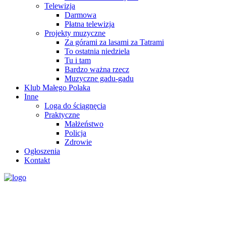
Telewizja
Darmowa
Płatna telewizja
Projekty muzyczne
Za górami za lasami za Tatrami
To ostatnia niedziela
Tu i tam
Bardzo ważna rzecz
Muzyczne gadu-gadu
Klub Małego Polaka
Inne
Loga do ściągnęcia
Praktyczne
Małżeństwo
Policja
Zdrowie
Ogłoszenia
Kontakt