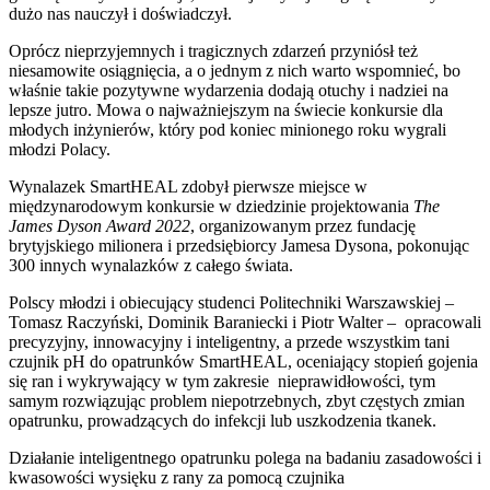
dużo nas nauczył i doświadczył.
Oprócz nieprzyjemnych i tragicznych zdarzeń przyniósł też
niesamowite osiągnięcia, a o jednym z nich warto wspomnieć, bo
właśnie takie pozytywne wydarzenia dodają otuchy i nadziei na
lepsze jutro. Mowa o najważniejszym na świecie konkursie dla
młodych inżynierów, który pod koniec minionego roku wygrali
młodzi Polacy.
Wynalazek SmartHEAL zdobył pierwsze miejsce w
międzynarodowym konkursie w dziedzinie projektowania
The
James Dyson Award 2022
, organizowanym przez fundację
brytyjskiego milionera i przedsiębiorcy Jamesa Dysona, pokonując
300 innych wynalazków z całego świata.
Polscy młodzi i obiecujący studenci Politechniki Warszawskiej –
Tomasz Raczyński, Dominik Baraniecki i Piotr Walter – opracowali
precyzyjny, innowacyjny i inteligentny, a przede wszystkim tani
czujnik pH do opatrunków SmartHEAL, oceniający stopień gojenia
się ran i wykrywający w tym zakresie nieprawidłowości, tym
samym rozwiązując problem niepotrzebnych, zbyt częstych zmian
opatrunku, prowadzących do infekcji lub uszkodzenia tkanek.
Działanie inteligentnego opatrunku polega na badaniu zasadowości i
kwasowości wysięku z rany za pomocą czujnika