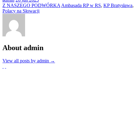
Z NASZEGO PODWÓRKA
Ambasada RP w RS
,
KP Bratysława
,
Polacy na Słowacji
About admin
View all posts by admin
→
Partnerzy
Publikacje wyrażają jedynie poglądy autorów i nie mogą być
utożsamiane z oficjalnym stanowiskiem Senatu RP ani Fundacji
„Pomoc Polakom na Wschodzie” im. Jana Olszewskiego.