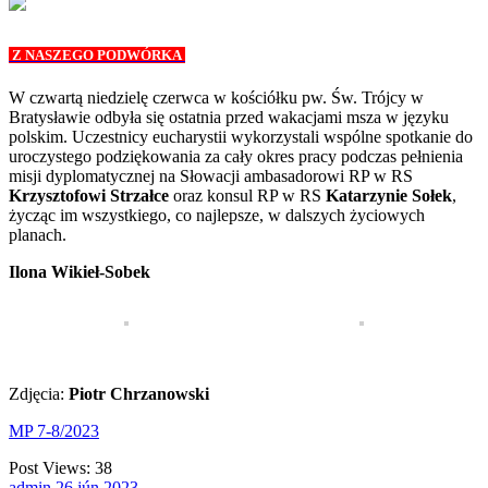
Z NASZEGO PODWÓRKA
W czwartą niedzielę czerwca w kościółku pw. Św. Trójcy w
Bratysławie odbyła się ostatnia przed wakacjami msza w języku
polskim. Uczestnicy eucharystii wykorzystali wspólne spotkanie do
uroczystego podziękowania za cały okres pracy podczas pełnienia
misji dyplomatycznej na Słowacji ambasadorowi RP w RS
Krzysztofowi Strzałce
oraz konsul RP w RS
Katarzynie Sołek
,
życząc im wszystkiego, co najlepsze, w dalszych życiowych
planach.
Ilona Wikieł-Sobek
Zdjęcia:
Piotr Chrzanowski
MP 7-8/2023
Post Views:
38
admin
26
jún
2023