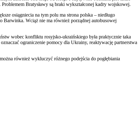
6. Problemem Bratysławy są braki wykształconej kadry wojskowej.
ksze osiągniecia na tym polu ma strona polska – niedługo
do Barwinka. Wciąż nie ma również porządnej autobusowej
stw wobec konfliktu rosyjsko-ukraińskiego była praktycznie taka
e oznaczać ograniczenie pomocy dla Ukrainy, reaktywację partnerstwa
 można również wykluczyć różnego podejścia do pogłębiania