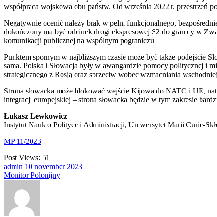
współpraca wojskowa obu państw. Od września 2022 r. przestrzeń pow
Negatywnie ocenić należy brak w pełni funkcjonalnego, bezpośrednie
dokończony ma być odcinek drogi ekspresowej S2 do granicy w Zwa
komunikacji publicznej na wspólnym pograniczu.
Punktem spornym w najbliższym czasie może być także podejście Sło
sama. Polska i Słowacja były w awangardzie pomocy politycznej i mi
strategicznego z Rosją oraz sprzeciw wobec wzmacniania wschodnie
Strona słowacka może blokować wejście Kijowa do NATO i UE, natom
integracji europejskiej – strona słowacka będzie w tym zakresie bardz
Łukasz Lewkowicz
Instytut Nauk o Polityce i Administracji, Uniwersytet Marii Curie-Sk
MP 11/2023
Post Views:
51
admin
10
november
2023
Monitor Polonijny