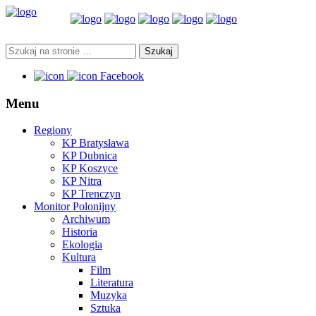
Facebook
Menu
Regiony
KP Bratysława
KP Dubnica
KP Koszyce
KP Nitra
KP Trenczyn
Monitor Polonijny
Archiwum
Historia
Ekologia
Kultura
Film
Literatura
Muzyka
Sztuka