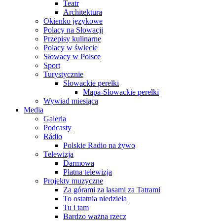
Teatr
Architektura
Okienko językowe
Polacy na Słowacji
Przepisy kulinarne
Polacy w świecie
Słowacy w Polsce
Sport
Turystycznie
Słowackie perełki
Mapa-Słowackie perełki
Wywiad miesiąca
Media
Galeria
Podcasty
Rádio
Polskie Radio na żywo
Telewizja
Darmowa
Płatna telewizja
Projekty muzyczne
Za górami za lasami za Tatrami
To ostatnia niedziela
Tu i tam
Bardzo ważna rzecz