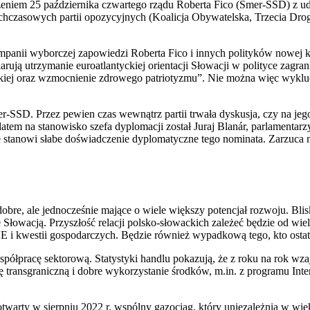
zeniem 25 października czwartego rządu Roberta Fico (Smer-SSD) z ud
ychczasowych partii opozycyjnych (Koalicja Obywatelska, Trzecia Dr
anii wyborczej zapowiedzi Roberta Fico i innych polityków nowej ko
rują utrzymanie euroatlantyckiej orientacji Słowacji w polityce zagr
ej oraz wzmocnienie zdrowego patriotyzmu”. Nie można więc wykluczy
-SSD. Przez pewien czas wewnątrz partii trwała dyskusja, czy na jeg
atem na stanowisko szefa dyplomacji został Juraj Blanár, parlamentar
 stanowi słabe doświadczenie dyplomatyczne tego nominata. Zarzuca 
dobre, ale jednocześnie mające o wiele większy potencjał rozwoju. Bli
 Słowacją. Przyszłość relacji polsko-słowackich zależeć będzie od wi
E i kwestii gospodarczych. Będzie również wypadkową tego, kto ostate
łpracę sektorową. Statystyki handlu pokazują, że z roku na rok wza
 transgraniczną i dobre wykorzystanie środków, m.in. z programu Int
warty w sierpniu 2022 r. wspólny gazociąg, który uniezależnia w więk