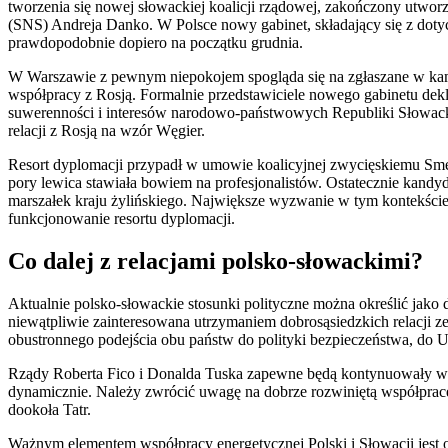
tworzenia się nowej słowackiej koalicji rządowej, zakończony utwor
(SNS) Andreja Danko. W Polsce nowy gabinet, składający się z dot
prawdopodobnie dopiero na początku grudnia.
W Warszawie z pewnym niepokojem spogląda się na zgłaszane w kamp
współpracy z Rosją. Formalnie przedstawiciele nowego gabinetu dekla
suwerenności i interesów narodowo-państwowych Republiki Słowacki
relacji z Rosją na wzór Węgier.
Resort dyplomacji przypadł w umowie koalicyjnej zwycięskiemu Smer
pory lewica stawiała bowiem na profesjonalistów. Ostatecznie kandyd
marszałek kraju żylińskiego. Największe wyzwanie w tym kontekście
funkcjonowanie resortu dyplomacji.
Co dalej z relacjami polsko-słowackimi?
Aktualnie polsko-słowackie stosunki polityczne można określić jako 
niewątpliwie zainteresowana utrzymaniem dobrosąsiedzkich relacji ze
obustronnego podejścia obu państw do polityki bezpieczeństwa, do U
Rządy Roberta Fico i Donalda Tuska zapewne będą kontynuowały wspó
dynamicznie. Należy zwrócić uwagę na dobrze rozwiniętą współpracę
dookoła Tatr.
Ważnym elementem współpracy energetycznej Polski i Słowacji jest ot