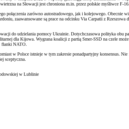
ietrzna na Słowacji jest chroniona m.in. przez polskie myśliwce F-1
go połączenia zarówno autostradowego, jak i kolejowego. Obecnie wię
rdoniu, zaawansowane są prace na odcinku Via Carpatii z Rzeszowa 
wacji do udzielania pomocy Ukrainie. Dotychczasowa polityka obu pań
litarnej dla Kijowa. Wygrana koalicji z partią Smer-SSD na czele moż
j flanki NATO.
iast w Polsce istnieje w tym zakresie ponadpartyjny konsensus. Nie
iej sceptyczna.
łodowskiej w Lublinie