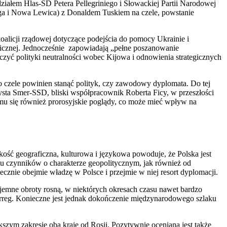
ziałem Hlas-SD Petera Pellegriniego i Słowackiej Partii Narodowej
oga i Nowa Lewica) z Donaldem Tuskiem na czele, powstanie
alicji rządowej dotyczące podejścia do pomocy Ukrainie i
anicznej. Jednocześnie zapowiadają „pełne poszanowanie
ć polityki neutralności wobec Kijowa i odnowienia strategicznych
o czele powinien stanąć polityk, czy zawodowy dyplomata. Do tej
zysta Smer-SSD, bliski współpracownik Roberta Ficy, w przeszłości
mu się również prorosyjskie poglądy, co może mieć wpływ na
skość geograficzna, kulturowa i językowa powoduje, że Polska jest
elu czynników o charakterze geopolitycznym, jak również od
cznie obejmie władzę w Polsce i przejmie w niej resort dyplomacji.
jemne obroty rosną, w niektórych okresach czasu nawet bardzo
erreg. Konieczne jest jednak dokończenie międzynarodowego szlaku
szym zakresie oba kraje od Rosji. Pozytywnie oceniana jest także