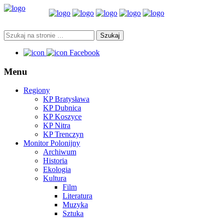
Facebook
Menu
Regiony
KP Bratysława
KP Dubnica
KP Koszyce
KP Nitra
KP Trenczyn
Monitor Polonijny
Archiwum
Historia
Ekologia
Kultura
Film
Literatura
Muzyka
Sztuka