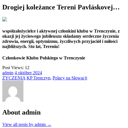
Drogiej koleżance Tereni Pavláskovej…
współzałożycielce i aktywnej członkini klubu w Trenczynie, z
okazji jej życiowego jubileuszu składamy serdeczne życzenia
zdrowia, energii, optymizmu, życzliwych przyjaciół i miłości
najbliższych. Sto lat, Tereniu!
Członkowie Klubu Polskiego w Trenczynie
Post Views:
12
admin
4
október
2024
ŻYCZENIA
KP Trenczyn
,
Polacy na Słowacji
About admin
View all posts by admin
→