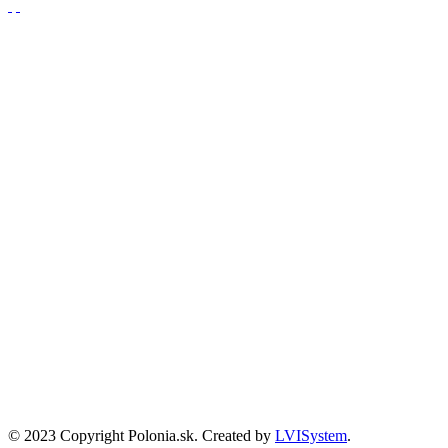
Partnerzy
Publikacje wyrażają jedynie poglądy autorów i nie mogą być
utożsamiane z oficjalnym stanowiskiem Senatu RP ani Fundacji
„Pomoc Polakom na Wschodzie” im. Jana Olszewskiego.
Zadanie współfinansowane ze środków Kancelarii Senatu w ramach
sprawowania opieki Senatu Rzeczypospolitej Polskiej nad Polonią i
Polakami za granicą w 2025 roku.
© 2023 Copyright Polonia.sk. Created by
LVISystem
.