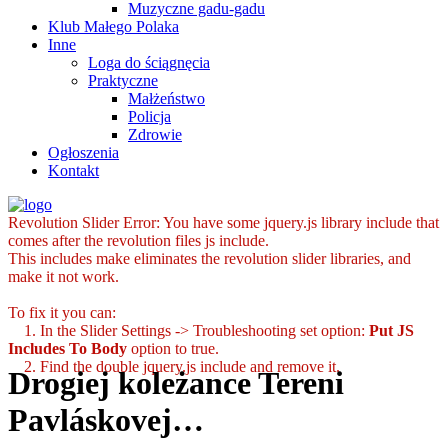
Muzyczne gadu-gadu
Klub Małego Polaka
Inne
Loga do ściągnęcia
Praktyczne
Małżeństwo
Policja
Zdrowie
Ogłoszenia
Kontakt
Revolution Slider Error: You have some jquery.js library include that
comes after the revolution files js include.
This includes make eliminates the revolution slider libraries, and
make it not work.
To fix it you can:
1. In the Slider Settings -> Troubleshooting set option:
Put JS
Includes To Body
option to true.
2. Find the double jquery.js include and remove it.
Drogiej koleżance Tereni
Pavláskovej…