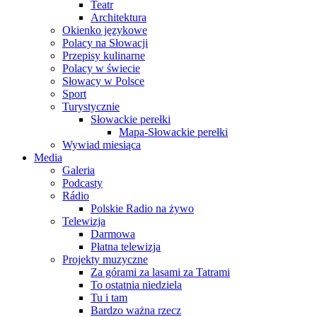
Teatr
Architektura
Okienko językowe
Polacy na Słowacji
Przepisy kulinarne
Polacy w świecie
Słowacy w Polsce
Sport
Turystycznie
Słowackie perełki
Mapa-Słowackie perełki
Wywiad miesiąca
Media
Galeria
Podcasty
Rádio
Polskie Radio na żywo
Telewizja
Darmowa
Płatna telewizja
Projekty muzyczne
Za górami za lasami za Tatrami
To ostatnia niedziela
Tu i tam
Bardzo ważna rzecz