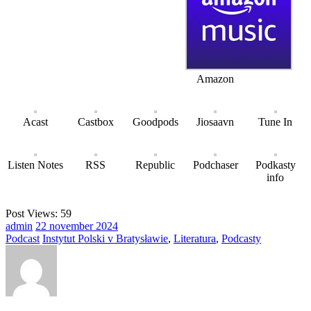
Amazon
Acast
Castbox
Goodpods
Jiosaavn
Tune In
Listen Notes
RSS
Republic
Podchaser
Podkasty
info
Post Views:
59
admin
22
november
2024
Podcast
Instytut Polski v Bratysławie
,
Literatura
,
Podcasty