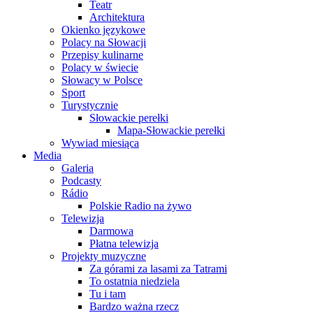
Teatr
Architektura
Okienko językowe
Polacy na Słowacji
Przepisy kulinarne
Polacy w świecie
Słowacy w Polsce
Sport
Turystycznie
Słowackie perełki
Mapa-Słowackie perełki
Wywiad miesiąca
Media
Galeria
Podcasty
Rádio
Polskie Radio na żywo
Telewizja
Darmowa
Płatna telewizja
Projekty muzyczne
Za górami za lasami za Tatrami
To ostatnia niedziela
Tu i tam
Bardzo ważna rzecz