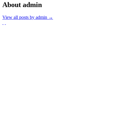
About admin
View all posts by admin
→
Partnerzy
Publikacje wyrażają jedynie poglądy autorów i nie mogą być
utożsamiane z oficjalnym stanowiskiem Senatu RP ani Fundacji
„Pomoc Polakom na Wschodzie” im. Jana Olszewskiego.
Zadanie współfinansowane ze środków Kancelarii Senatu w ramach
sprawowania opieki Senatu Rzeczypospolitej Polskiej nad Polonią i
Polakami za granicą w 2025 roku.