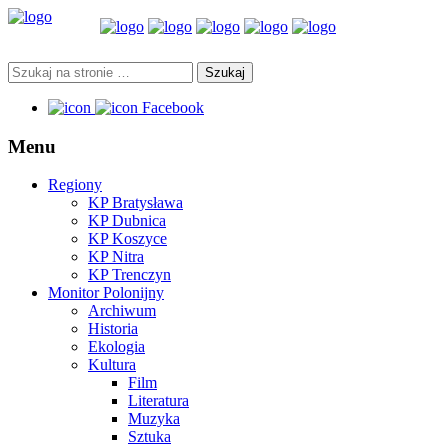
Facebook
Menu
Regiony
KP Bratysława
KP Dubnica
KP Koszyce
KP Nitra
KP Trenczyn
Monitor Polonijny
Archiwum
Historia
Ekologia
Kultura
Film
Literatura
Muzyka
Sztuka