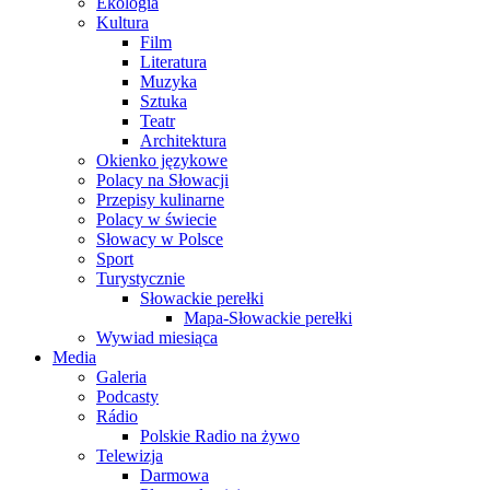
Ekologia
Kultura
Film
Literatura
Muzyka
Sztuka
Teatr
Architektura
Okienko językowe
Polacy na Słowacji
Przepisy kulinarne
Polacy w świecie
Słowacy w Polsce
Sport
Turystycznie
Słowackie perełki
Mapa-Słowackie perełki
Wywiad miesiąca
Media
Galeria
Podcasty
Rádio
Polskie Radio na żywo
Telewizja
Darmowa