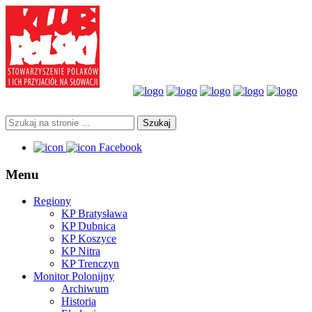
Facebook
Menu
Regiony
KP Bratysława
KP Dubnica
KP Koszyce
KP Nitra
KP Trenczyn
Monitor Polonijny
Archiwum
Historia