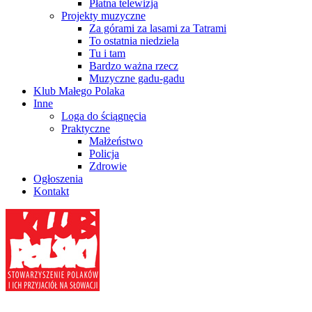
Płatna telewizja
Projekty muzyczne
Za górami za lasami za Tatrami
To ostatnia niedziela
Tu i tam
Bardzo ważna rzecz
Muzyczne gadu-gadu
Klub Małego Polaka
Inne
Loga do ściągnęcia
Praktyczne
Małżeństwo
Policja
Zdrowie
Ogłoszenia
Kontakt