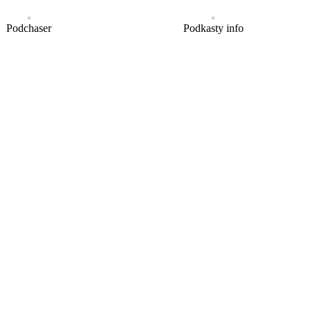
Podchaser
Podkasty info
kom na Wschodzie” im. Jana Olszewskiego.