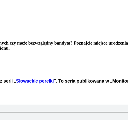
ych czy może bezwzględny bandyta? Poznajcie miejsce urodzenia c
gionu.
serii „
Słowackie perełki
”. To seria publikowana w „Monit