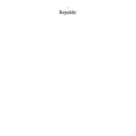
Republic
amiane z oficjalnym stanowiskiem Senatu RP ani Fundacji „Pomoc Pola