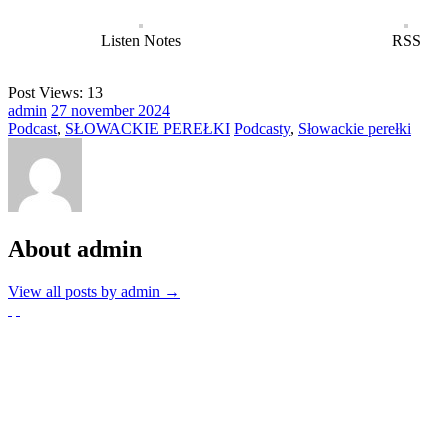
Listen Notes
RSS
Post Views:
13
admin
27
november
2024
Podcast
,
SŁOWACKIE PEREŁKI
Podcasty
,
Słowackie perełki
About admin
View all posts by admin
→
Partnerzy
Publikacje wyrażają jedynie poglądy autorów i nie mogą być utożs