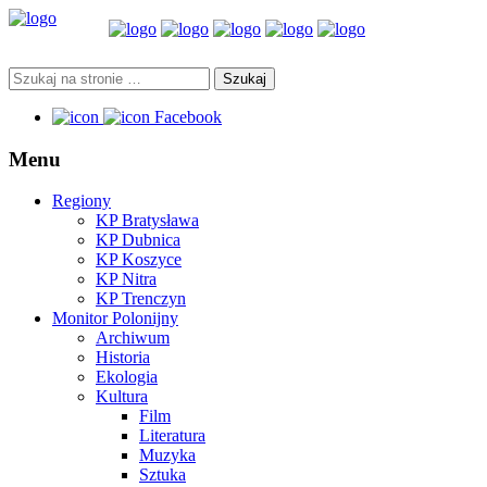
Facebook
Menu
Regiony
KP Bratysława
KP Dubnica
KP Koszyce
KP Nitra
KP Trenczyn
Monitor Polonijny
Archiwum
Historia
Ekologia
Kultura
Film
Literatura
Muzyka
Sztuka