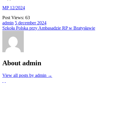
MP 12/2024
Post Views:
63
admin
5
december
2024
Szkoła Polska przy Ambasadzie RP w Bratysławie
About admin
View all posts by admin
→
Partnerzy
Publikacje wyrażają jedynie poglądy autorów i nie mogą być utożs