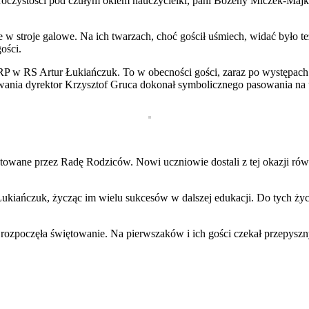
roczystości pod czułym okiem nauczycielki, pani Bożeny Miczek-Majki
 w stroje galowe. Na ich twarzach, choć gościł uśmiech, widać było te
ości.
RP w RS Artur Łukiańczuk. To w obecności gości, zaraz po występach a
owania dyrektor Krzysztof Gruca dokonał symbolicznego pasowania na 
otowane przez Radę Rodziców. Nowi uczniowie dostali z tej okazji r
Łukiańczuk, życząc im wielu sukcesów w dalszej edukacji. Do tych ży
ozpoczęła świętowanie. Na pierwszaków i ich gości czekał przepyszny 