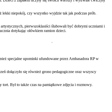
. Dzieci z zapałem uczyły się swoich wierszy i wytrwale ćwiczyły
ż lekki niepokój, czy wszystko wyjdzie tak jak podczas prób.
rtystycznych, pierwszoklasiści ślubowali być dobrymi uczniami i
ucznia dotykając ołówkiem ramion dzieci.
ównież specjalne upominki ufundowane przez Ambasadora RP w
czeń dołączyło się również grono pedagogiczne oraz wszyscy
tort. Był to także czas na pamiątkowe zdjęcia i rozmowy.