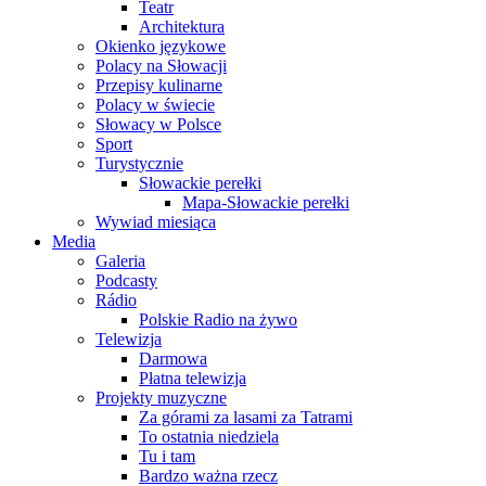
Teatr
Architektura
Okienko językowe
Polacy na Słowacji
Przepisy kulinarne
Polacy w świecie
Słowacy w Polsce
Sport
Turystycznie
Słowackie perełki
Mapa-Słowackie perełki
Wywiad miesiąca
Media
Galeria
Podcasty
Rádio
Polskie Radio na żywo
Telewizja
Darmowa
Płatna telewizja
Projekty muzyczne
Za górami za lasami za Tatrami
To ostatnia niedziela
Tu i tam
Bardzo ważna rzecz