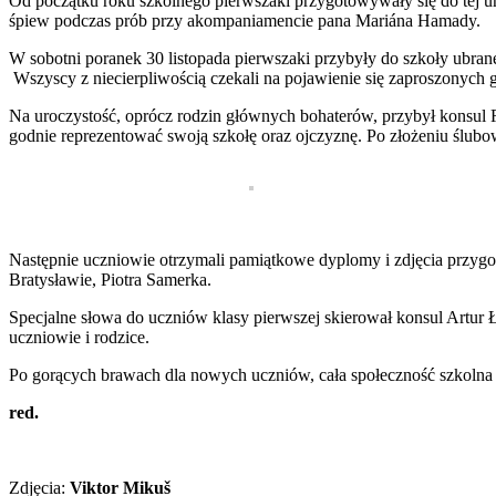
Od początku roku szkolnego pierwszaki przygotowywały się do tej u
śpiew podczas prób przy akompaniamencie pana Mariána Hamady.
W sobotni poranek 30 listopada pierwszaki przybyły do szkoły ubrane
Wszyscy z niecierpliwością czekali na pojawienie się zaproszonych g
Na uroczystość, oprócz rodzin głównych bohaterów, przybył konsul 
godnie reprezentować swoją szkołę oraz ojczyznę. Po złożeniu ślub
Następnie uczniowie otrzymali pamiątkowe dyplomy i zdjęcia przyg
Bratysławie, Piotra Samerka.
Specjalne słowa do uczniów klasy pierwszej skierował konsul Artur 
uczniowie i rodzice.
Po gorących brawach dla nowych uczniów, cała społeczność szkolna r
red.
Zdjęcia:
Viktor Mikuš