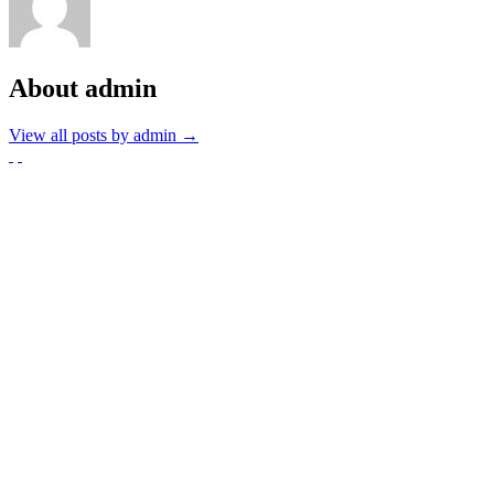
About admin
View all posts by admin
→
Partnerzy
Publikacje wyrażają jedynie poglądy autorów i nie mogą być
utożsamiane z oficjalnym stanowiskiem Senatu RP ani Fundacji
„Pomoc Polakom na Wschodzie” im. Jana Olszewskiego.