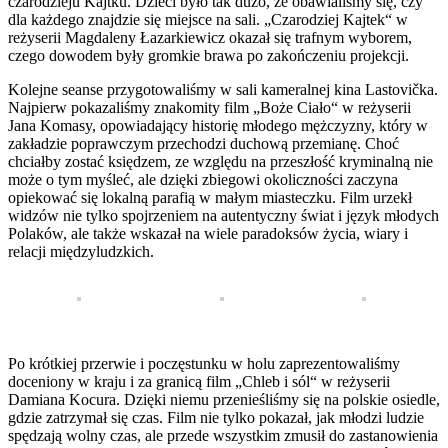
czarodzieju Kajtku. Dzieci było tak dużo, że obawialiśmy się, czy
dla każdego znajdzie się miejsce na sali. „Czarodziej Kajtek“ w
reżyserii Magdaleny Łazarkiewicz okazał się trafnym wyborem,
czego dowodem były gromkie brawa po zakończeniu projekcji.
Kolejne seanse przygotowaliśmy w sali kameralnej kina Lastovička.
Najpierw pokazaliśmy znakomity film „Boże Ciało“ w reżyserii
Jana Komasy, opowiadający historię młodego mężczyzny, który w
zakładzie poprawczym przechodzi duchową przemianę. Choć
chciałby zostać księdzem, ze względu na przeszłość kryminalną nie
może o tym myśleć, ale dzięki zbiegowi okoliczności zaczyna
opiekować się lokalną parafią w małym miasteczku. Film urzekł
widzów nie tylko spojrzeniem na autentyczny świat i język młodych
Polaków, ale także wskazał na wiele paradoksów życia, wiary i
relacji międzyludzkich.
Po krótkiej przerwie i poczęstunku w holu zaprezentowaliśmy
doceniony w kraju i za granicą film „Chleb i sól“ w reżyserii
Damiana Kocura. Dzięki niemu przenieśliśmy się na polskie osiedle,
gdzie zatrzymał się czas. Film nie tylko pokazał, jak młodzi ludzie
spędzają wolny czas, ale przede wszystkim zmusił do zastanowienia