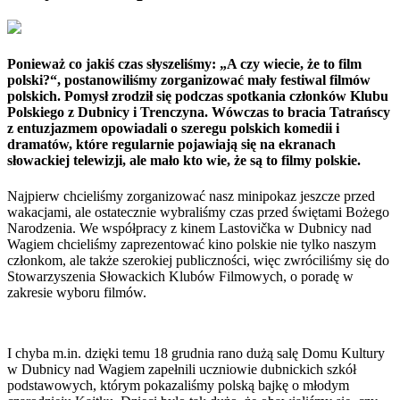
Ponieważ co jakiś czas słyszeliśmy: „A czy wiecie, że to film
polski?“, postanowiliśmy zorganizować mały festiwal filmów
polskich. Pomysł zrodził się podczas spotkania członków Klubu
Polskiego z Dubnicy i Trenczyna. Wówczas to bracia Tatrańscy
z entuzjazmem opowiadali o szeregu polskich komedii i
dramatów, które regularnie pojawiają się na ekranach
słowackiej telewizji, ale mało kto wie, że są to filmy polskie.
Najpierw chcieliśmy zorganizować nasz minipokaz jeszcze przed
wakacjami, ale ostatecznie wybraliśmy czas przed świętami Bożego
Narodzenia. We współpracy z kinem Lastovička w Dubnicy nad
Wagiem chcieliśmy zaprezentować kino polskie nie tylko naszym
członkom, ale także szerokiej publiczności, więc zwróciliśmy się do
Stowarzyszenia Słowackich Klubów Filmowych, o poradę w
zakresie wyboru filmów.
I chyba m.in. dzięki temu 18 grudnia rano dużą salę Domu Kultury
w Dubnicy nad Wagiem zapełnili uczniowie dubnickich szkół
podstawowych, którym pokazaliśmy polską bajkę o młodym