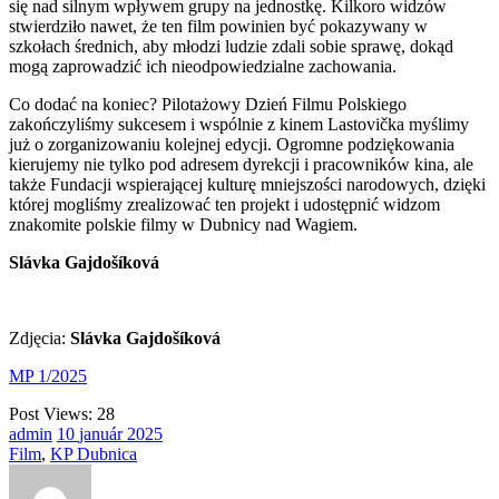
się nad silnym wpływem grupy na jednostkę. Kilkoro widzów
stwierdziło nawet, że ten film powinien być pokazywany w
szkołach średnich, aby młodzi ludzie zdali sobie sprawę, dokąd
mogą zaprowadzić ich nieodpowiedzialne zachowania.
Co dodać na koniec? Pilotażowy Dzień Filmu Polskiego
zakończyliśmy sukcesem i wspólnie z kinem Lastovička myślimy
już o zorganizowaniu kolejnej edycji. Ogromne podziękowania
kierujemy nie tylko pod adresem dyrekcji i pracowników kina, ale
także Fundacji wspierającej kulturę mniejszości narodowych, dzięki
której mogliśmy zrealizować ten projekt i udostępnić widzom
znakomite polskie filmy w Dubnicy nad Wagiem.
Slávka Gajdošíková
Zdjęcia:
Slávka Gajdošíková
MP 1/2025
Post Views:
28
admin
10
január
2025
Film
,
KP Dubnica