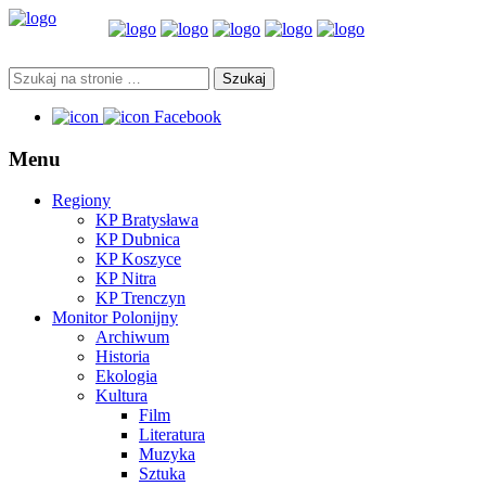
Facebook
Menu
Regiony
KP Bratysława
KP Dubnica
KP Koszyce
KP Nitra
KP Trenczyn
Monitor Polonijny
Archiwum
Historia
Ekologia
Kultura
Film
Literatura
Muzyka
Sztuka