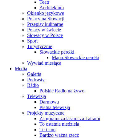
Teatr
Architektura
Okienko językowe
Polacy na Słowacji
Przepisy kulinarne
Polacy w świecie
Słowacy w Polsce
Sport
Turystycznie
Słowackie perełki
Mapa-Słowackie perełki
Wywiad miesiąca
Media
Galeria
Podcasty
Rádio
Polskie Radio na żywo
Telewizja
Darmowa
Płatna telewizja
Projekty muzyczne
Za górami za lasami za Tatrami
To ostatnia niedziela
Tu i tam
Bardzo ważna rzecz