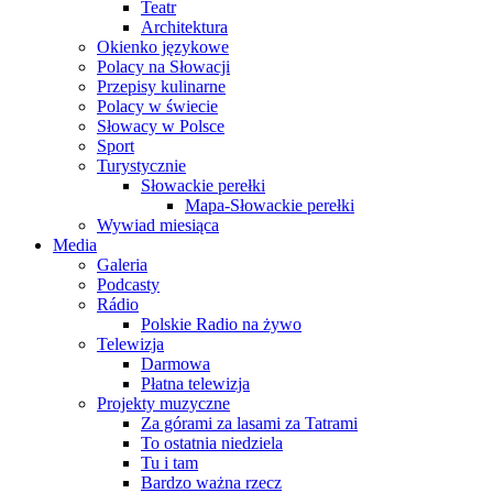
Teatr
Architektura
Okienko językowe
Polacy na Słowacji
Przepisy kulinarne
Polacy w świecie
Słowacy w Polsce
Sport
Turystycznie
Słowackie perełki
Mapa-Słowackie perełki
Wywiad miesiąca
Media
Galeria
Podcasty
Rádio
Polskie Radio na żywo
Telewizja
Darmowa
Płatna telewizja
Projekty muzyczne
Za górami za lasami za Tatrami
To ostatnia niedziela
Tu i tam
Bardzo ważna rzecz