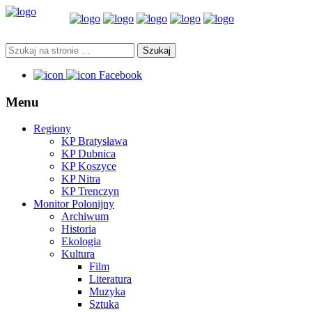
Facebook
Menu
Regiony
KP Bratysława
KP Dubnica
KP Koszyce
KP Nitra
KP Trenczyn
Monitor Polonijny
Archiwum
Historia
Ekologia
Kultura
Film
Literatura
Muzyka
Sztuka