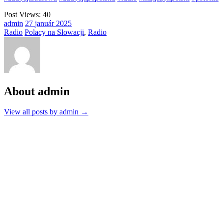
Post Views:
40
admin
27
január
2025
Radio
Polacy na Słowacji
,
Radio
About admin
View all posts by admin
→
Partnerzy
Publikacje wyrażają jedynie poglądy autorów i nie mogą być
utożsamiane z oficjalnym stanowiskiem Senatu RP ani Fundacji
„Pomoc Polakom na Wschodzie” im. Jana Olszewskiego.