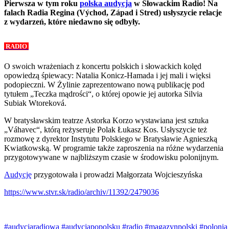
Pierwsza w tym roku
polska audycja
w Słowackim Radio! Na
falach Radia Regina (Východ, Západ i Stred) usłyszycie relacje
z wydarzeń, które niedawno się odbyły.
RADIO
O swoich wrażeniach z koncertu polskich i słowackich kolęd
opowiedzą śpiewacy: Natalia Konicz-Hamada i jej mali i więksi
podopieczni. W Żylinie zaprezentowano nową publikację pod
tytułem „Teczka mądrości“, o której opowie jej autorka Silvia
Subiak Wtoreková.
W bratysławskim teatrze Astorka Korzo wystawiana jest sztuka
„Váhavec“, którą reżyseruje Polak Łukasz Kos. Usłyszycie też
rozmowę z dyrektor Instytutu Polskiego w Bratysławie Agnieszką
Kwiatkowską. W programie także zaproszenia na różne wydarzenia
przygotowywane w najbliższym czasie w środowisku polonijnym.
Audycję
przygotowała i prowadzi Małgorzata Wojcieszyńska
https://www.stvr.sk/radio/archiv/11392/2479036
#audycjaradiowa
#audycjapopolsku
#radio
#magazynpolski
#polonia