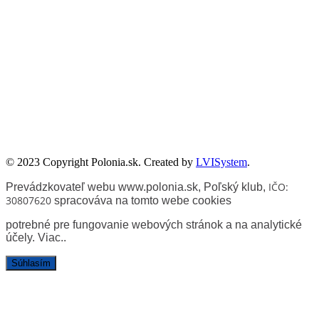
Zadanie współfinansowane ze środków Kancelarii Senatu w ramach
sprawowania opieki Senatu Rzeczypospolitej Polskiej nad Polonią i
Polakami za granicą w 2025 roku.
© 2023 Copyright Polonia.sk. Created by
LVISystem
.
IČO:
Prevádzkovateľ webu www.polonia.sk, Poľský klub
,
30807620
spracováva na tomto webe cookies
potrebné pre fungovanie webových stránok a na analytické
účely.
Viac.
.
Súhlasím