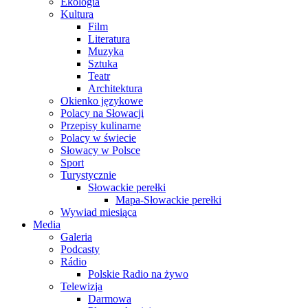
Ekologia
Kultura
Film
Literatura
Muzyka
Sztuka
Teatr
Architektura
Okienko językowe
Polacy na Słowacji
Przepisy kulinarne
Polacy w świecie
Słowacy w Polsce
Sport
Turystycznie
Słowackie perełki
Mapa-Słowackie perełki
Wywiad miesiąca
Media
Galeria
Podcasty
Rádio
Polskie Radio na żywo
Telewizja
Darmowa