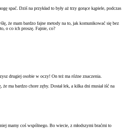
gę spać. Dziś na przykład to były aż trzy gorące kąpiele, podczas
Myślę, że mam bardzo fajne metody na to, jak komunikować się bez
o, o co ich proszę. Fajnie, co?
ysz drugiej osobie w oczy! On też ma różne znaczenia.
, że ma bardzo chore zęby. Dostał lek, a kilka dni musiał iść na
ajmniej mamy coś wspólnego. Bo wiecie, z młodszymi braćmi to