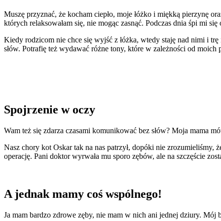
Muszę przyznać, że kocham ciepło, moje łóżko i miękką pierzynę oraz
których relaksowałam się, nie mogąc zasnąć. Podczas dnia śpi mi się o
Kiedy rodzicom nie chce się wyjść z łóżka, wtedy staję nad nimi i t
słów. Potrafię też wydawać różne tony, które w zależności od moich pot
Spojrzenie w oczy
Wam też się zdarza czasami komunikować bez słów? Moja mama mówi, 
Nasz chory kot Oskar tak na nas patrzył, dopóki nie zrozumieliśmy, że
operację. Pani doktor wyrwała mu sporo zębów, ale na szczęście zost
A jednak mamy coś wspólnego!
Ja mam bardzo zdrowe zęby, nie mam w nich ani jednej dziury. Mój br