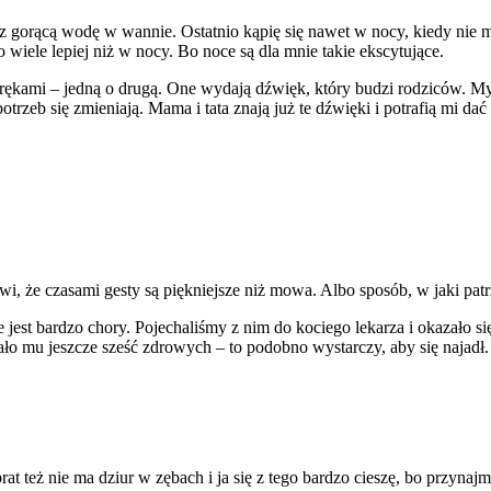
 gorącą wodę w wannie. Ostatnio kąpię się nawet w nocy, kiedy nie mo
 wiele lepiej niż w nocy. Bo noce są dla mnie takie ekscytujące.
rę rękami – jedną o drugą. One wydają dźwięk, który budzi rodziców. 
rzeb się zmieniają. Mama i tata znają już te dźwięki i potrafią mi dać t
że czasami gesty są piękniejsze niż mowa. Albo sposób, w jaki patrz
 jest bardzo chory. Pojechaliśmy z nim do kociego lekarza i okazało się
ało mu jeszcze sześć zdrowych – to podobno wystarczy, aby się najadł.
at też nie ma dziur w zębach i ja się z tego bardzo cieszę, bo przyn