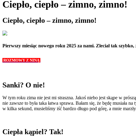
Ciepło, ciepło – zimno, zimno!
Ciepło, ciepło – zimno, zimno!
Pierwszy miesiąc nowego roku 2025 za nami. Zleciał tak szybko, ż
ROZMOWY Z NINĄ
Sanki? O nie!
W tym roku zima nie jest mi straszna. Jakoś niebo jest skąpe w prósz
nie zawsze to była taka łatwa sprawa. Bałam się, że będę musiała n
w kilka sekund, musieliśmy iść bardzo długo pod górę, a mnie marz
Ciepła kąpiel? Tak!