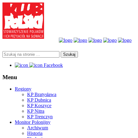
Facebook
Menu
Regiony
KP Bratysława
KP Dubnica
KP Koszyce
KP Nitra
KP Trenczyn
Monitor Polonijny
Archiwum
Historia