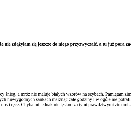
e nie zdążyłam się jeszcze do niego przyzwyczaić, a tu już pora z
ący śnieg, a mróz nie maluje białych wzorów na szybach. Pamiętam zimy
a tych niewygodnych sankach marznąć całe godziny i w ogóle nie potraf
ły nos i ręce. Chyba mi jednak nie tęskno za tymi prawdziwymi zimam