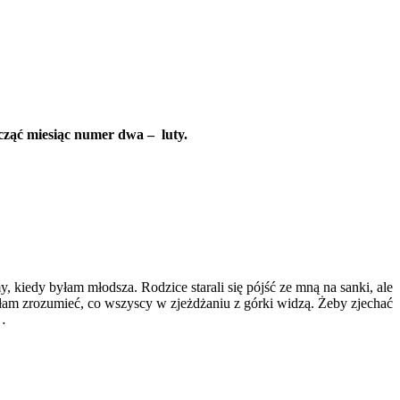
acząć miesiąc numer dwa – luty.
, kiedy byłam młodsza. Rodzice starali się pójść ze mną na sanki, ale
iłam zrozumieć, co wszyscy w zjeżdżaniu z górki widzą. Żeby zjechać
i…