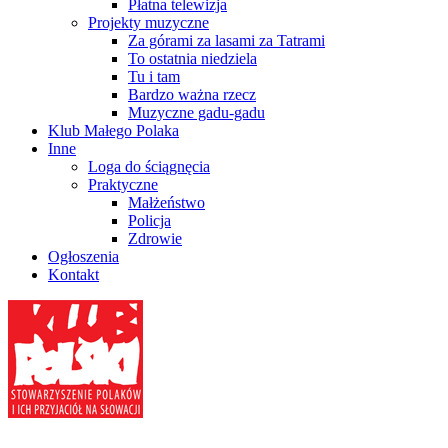
Płatna telewizja
Projekty muzyczne
Za górami za lasami za Tatrami
To ostatnia niedziela
Tu i tam
Bardzo ważna rzecz
Muzyczne gadu-gadu
Klub Małego Polaka
Inne
Loga do ściągnęcia
Praktyczne
Małżeństwo
Policja
Zdrowie
Ogłoszenia
Kontakt