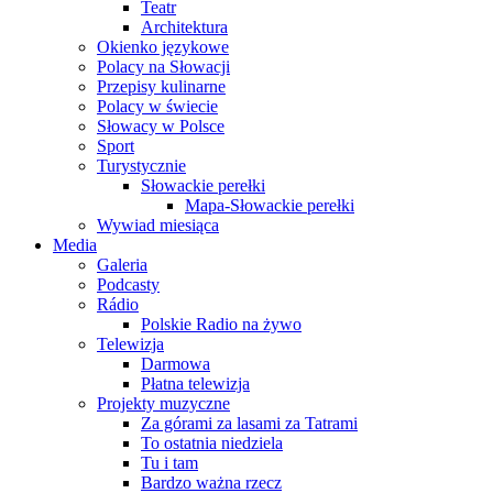
Teatr
Architektura
Okienko językowe
Polacy na Słowacji
Przepisy kulinarne
Polacy w świecie
Słowacy w Polsce
Sport
Turystycznie
Słowackie perełki
Mapa-Słowackie perełki
Wywiad miesiąca
Media
Galeria
Podcasty
Rádio
Polskie Radio na żywo
Telewizja
Darmowa
Płatna telewizja
Projekty muzyczne
Za górami za lasami za Tatrami
To ostatnia niedziela
Tu i tam
Bardzo ważna rzecz