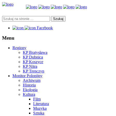
Facebook
Menu
Regiony
KP Bratysława
KP Dubnica
KP Koszyce
KP Nitra
KP Trenczyn
Monitor Polonijny
Archiwum
Historia
Ekologia
Kultura
Film
Literatura
Muzyka
Sztuka