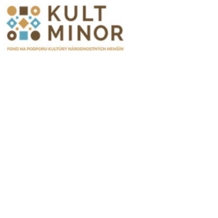
Publikacje wyrażają jedynie poglądy autorów i nie mogą być
utożsamiane z oficjalnym stanowiskiem Senatu RP ani Fundacji
„Pomoc Polakom na Wschodzie” im. Jana Olszewskiego.
Zadanie współfinansowane ze środków Kancelarii Senatu w ramach
sprawowania opieki Senatu Rzeczypospolitej Polskiej nad Polonią i
Polakami za granicą w 2025 roku.