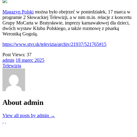
Magazyn Polski
można było obejrzeć w poniedziałek, 17 marca w
programie 2 Słowackiej Telewizji, a w nim m.in. relacje z koncertu
Grupy MoCarta w Bratysławie, imprezy karnawałowej dla dzieci,
dwóch wystaw Klubu Polskiego, a także rozmowę z pisarką
Weroniką Gogolą.
https://www.stvr.sk/televizia/archiv/21937/521765#15
Post Views:
37
admin
18
marec
2025
Telewizja
About admin
View all posts by admin
→
Partnerzy