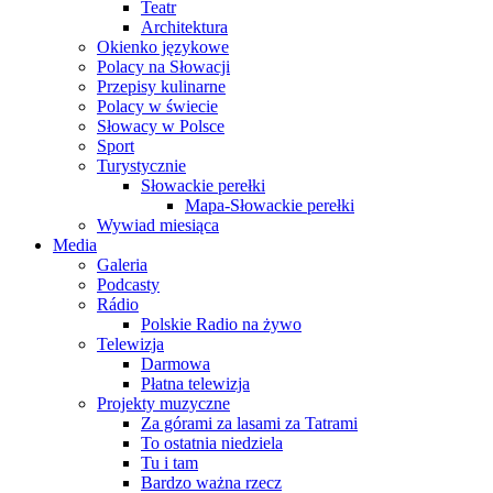
Teatr
Architektura
Okienko językowe
Polacy na Słowacji
Przepisy kulinarne
Polacy w świecie
Słowacy w Polsce
Sport
Turystycznie
Słowackie perełki
Mapa-Słowackie perełki
Wywiad miesiąca
Media
Galeria
Podcasty
Rádio
Polskie Radio na żywo
Telewizja
Darmowa
Płatna telewizja
Projekty muzyczne
Za górami za lasami za Tatrami
To ostatnia niedziela
Tu i tam
Bardzo ważna rzecz