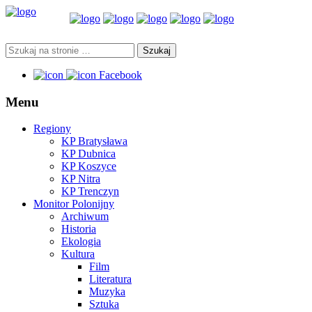
Facebook
Menu
Regiony
KP Bratysława
KP Dubnica
KP Koszyce
KP Nitra
KP Trenczyn
Monitor Polonijny
Archiwum
Historia
Ekologia
Kultura
Film
Literatura
Muzyka
Sztuka