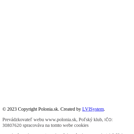
Publikacje wyrażają jedynie poglądy autorów i nie mogą być
utożsamiane z oficjalnym stanowiskiem Senatu RP ani Fundacji
„Pomoc Polakom na Wschodzie” im. Jana Olszewskiego.
Zadanie współfinansowane ze środków Kancelarii Senatu w ramach
sprawowania opieki Senatu Rzeczypospolitej Polskiej nad Polonią i
Polakami za granicą w 2025 roku.
© 2023 Copyright Polonia.sk. Created by
LVISystem
.
IČO:
Prevádzkovateľ webu www.polonia.sk, Poľský klub
,
30807620
spracováva na tomto webe cookies