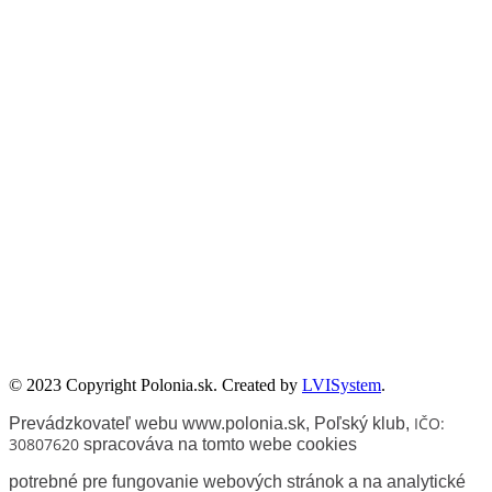
Publikacje wyrażają jedynie poglądy autorów i nie mogą być
utożsamiane z oficjalnym stanowiskiem Senatu RP ani Fundacji
„Pomoc Polakom na Wschodzie” im. Jana Olszewskiego.
Zadanie współfinansowane ze środków Kancelarii Senatu w ramach
sprawowania opieki Senatu Rzeczypospolitej Polskiej nad Polonią i
Polakami za granicą w 2025 roku.
© 2023 Copyright Polonia.sk. Created by
LVISystem
.
IČO:
Prevádzkovateľ webu www.polonia.sk, Poľský klub
,
30807620
spracováva na tomto webe cookies
potrebné pre fungovanie webových stránok a na analytické