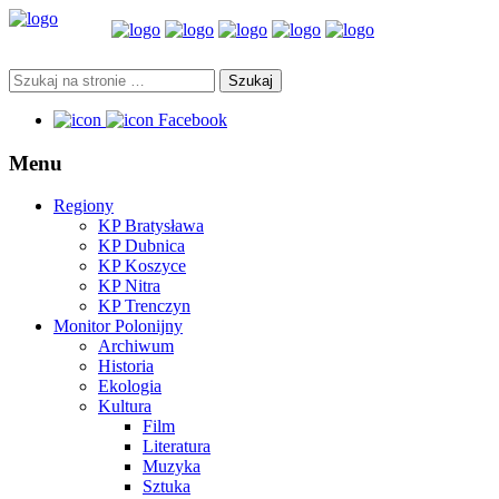
Facebook
Menu
Regiony
KP Bratysława
KP Dubnica
KP Koszyce
KP Nitra
KP Trenczyn
Monitor Polonijny
Archiwum
Historia
Ekologia
Kultura
Film
Literatura
Muzyka
Sztuka