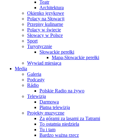
Teatr
Architektura
Okienko językowe
Polacy na Słowacji
Przepisy kulinarne
Polacy w świecie
Słowacy w Polsce
Sport
Turystycznie
Słowackie perełki
Mapa-Słowackie perełki
Wywiad miesiąca
Media
Galeria
Podcasty
Rádio
Polskie Radio na żywo
Telewizja
Darmowa
Płatna telewizja
Projekty muzyczne
Za górami za lasami za Tatrami
To ostatnia niedziela
Tu i tam
Bardzo ważna rzecz