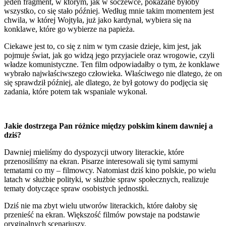
jeden fragment, w którym, jak w soczewce, pokazane byłoby
wszystko, co się stało później. Według mnie takim momentem jest
chwila, w której Wojtyła, już jako kardynał, wybiera się na
konklawe, które go wybierze na papieża.
Ciekawe jest to, co się z nim w tym czasie dzieje, kim jest, jak
pojmuje świat, jak go widzą jego przyjaciele oraz wrogowie, czyli
władze komunistyczne. Ten film odpowiadałby o tym, że konklawe
wybrało najwłaściwszego człowieka. Właściwego nie dlatego, że on
się sprawdził później, ale dlatego, że był gotowy do podjęcia się
zadania, które potem tak wspaniale wykonał.
Jakie dostrzega Pan różnice między polskim kinem dawniej a
dziś?
Dawniej mieliśmy do dyspozycji utwory literackie, które
przenosiliśmy na ekran. Pisarze interesowali się tymi samymi
tematami co my – filmowcy. Natomiast dziś kino polskie, po wielu
latach w służbie polityki, w służbie spraw społecznych, realizuje
tematy dotyczące spraw osobistych jednostki.
Dziś nie ma zbyt wielu utworów literackich, które dałoby się
przenieść na ekran. Większość filmów powstaje na podstawie
oryginalnych scenariuszy.