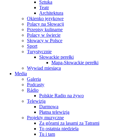
Sztuka
Teatr
Architektura
Okienko językowe
Polacy na Słowacji
Przepisy kulinarne
Polacy w świecie
Słowacy w Polsce
Sport
Turystycznie
Słowackie perełki
Mapa-Słowackie perełki
Wywiad miesiąca
Media
Galeria
Podcasty
Rádio
Polskie Radio na żywo
Telewizja
Darmowa
Płatna telewizja
Projekty muzyczne
Za górami za lasami za Tatrami
To ostatnia niedziela
Tu i tam