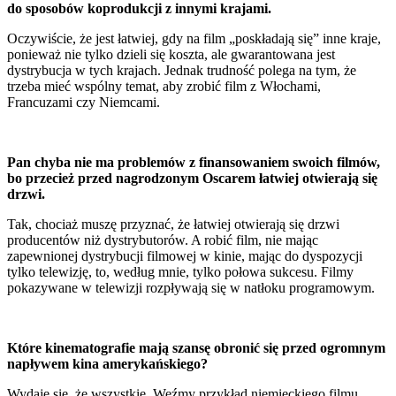
do sposobów koprodukcji z innymi krajami.
Oczywiście, że jest łatwiej, gdy na film „poskładają się” inne kraje,
ponieważ nie tylko dzieli się koszta, ale gwarantowana jest
dystrybucja w tych krajach. Jednak trudność polega na tym, że
trzeba mieć wspólny temat, aby zrobić film z Włochami,
Francuzami czy Niemcami.
Pan chyba nie ma problemów z finansowaniem swoich filmów,
bo przecież przed nagrodzonym Oscarem łatwiej otwierają się
drzwi.
Tak, chociaż muszę przyznać, że łatwiej otwierają się drzwi
producentów niż dystrybutorów. A robić film, nie mając
zapewnionej dystrybucji filmowej w kinie, mając do dyspozycji
tylko telewizję, to, według mnie, tylko połowa sukcesu. Filmy
pokazywane w telewizji rozpływają się w natłoku programowym.
Które kinematografie mają szansę obronić się przed ogromnym
napływem kina amerykańskiego?
Wydaje się, że wszystkie. Weźmy przykład niemieckiego filmu