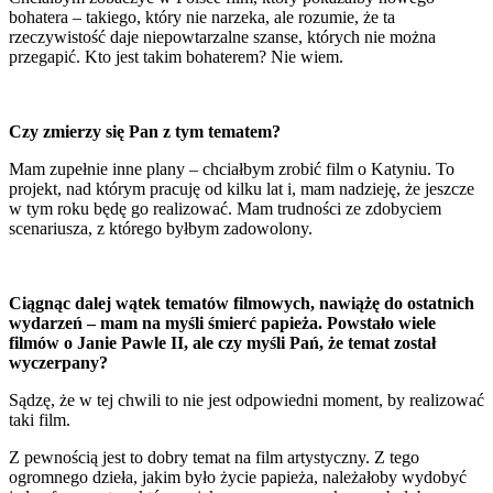
bohatera – takiego, który nie narzeka, ale rozumie, że ta
rzeczywistość daje niepowtarzalne szanse, których nie można
przegapić. Kto jest takim bohaterem? Nie wiem.
Czy zmierzy się Pan z tym tematem?
Mam zupełnie inne plany – chciałbym zrobić film o Katyniu. To
projekt, nad którym pracuję od kilku lat i, mam nadzieję, że jeszcze
w tym roku będę go realizować. Mam trudności ze zdobyciem
scenariusza, z którego byłbym zadowolony.
Ciągnąc dalej wątek tematów filmowych, nawiążę do ostatnich
wydarzeń – mam na myśli śmierć papieża. Powstało wiele
filmów o Janie Pawle II, ale czy myśli Pań, że temat został
wyczerpany?
Sądzę, że w tej chwili to nie jest odpowiedni moment, by realizować
taki film.
Z pewnością jest to dobry temat na film artystyczny. Z tego
ogromnego dzieła, jakim było życie papieża, należałoby wydobyć