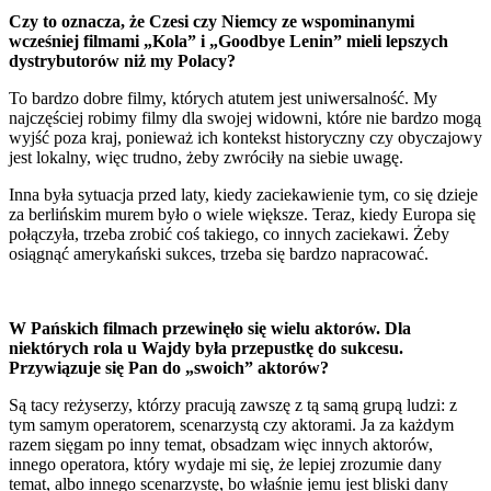
Czy to oznacza, że Czesi czy Niemcy ze wspominanymi
wcześniej filmami „Kola” i „Goodbye Lenin” mieli lepszych
dystrybutorów niż my Polacy?
To bardzo dobre filmy, których atutem jest uniwersalność. My
najczęściej robimy filmy dla swojej widowni, które nie bardzo mogą
wyjść poza kraj, ponieważ ich kontekst historyczny czy obyczajowy
jest lokalny, więc trudno, żeby zwróciły na siebie uwagę.
Inna była sytuacja przed laty, kiedy zaciekawienie tym, co się dzieje
za berlińskim murem było o wiele większe. Teraz, kiedy Europa się
połączyła, trzeba zrobić coś takiego, co innych zaciekawi. Żeby
osiągnąć amerykański sukces, trzeba się bardzo napracować.
W Pańskich filmach przewinęło się wielu aktorów. Dla
niektórych rola u Wajdy była przepustkę do sukcesu.
Przywiązuje się Pan do „swoich” aktorów?
Są tacy reżyserzy, którzy pracują zawszę z tą samą grupą ludzi: z
tym samym operatorem, scenarzystą czy aktorami. Ja za każdym
razem sięgam po inny temat, obsadzam więc innych aktorów,
innego operatora, który wydaje mi się, że lepiej zrozumie dany
temat, albo innego scenarzystę, bo właśnie jemu jest bliski dany