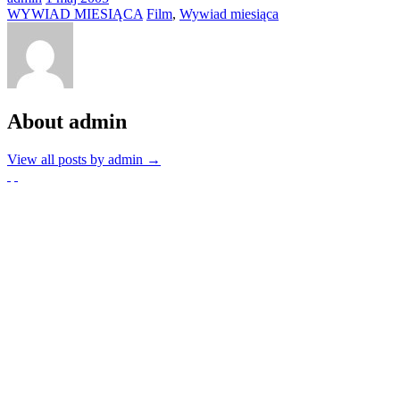
WYWIAD MIESIĄCA
Film
,
Wywiad miesiąca
About admin
View all posts by admin
→
Partnerzy
Publikacje wyrażają jedynie poglądy autorów i nie mogą być
utożsamiane z oficjalnym stanowiskiem Senatu RP ani Fundacji
„Pomoc Polakom na Wschodzie” im. Jana Olszewskiego.