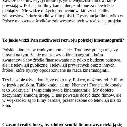
Zawsze taka inwestycja niesie ryzyko. Większość filmów, które
powstają w Polsce, to filmy kameralne, zrobione za niewielkie
pieniądze. Nie widzę dużych producentów, którzy chcieliby
zainwestować duże środki w film polski. Dystrybucja filmu tylko w
Polsce nie zwraca środków zainwestowanych w realizację projektu.
To jakie widzi Pan możliwości rozwoju polskiej kinematografii?
Polskie kino jest w trudnym momencie. Trudność polega między
innymi na tym, że nie ma ustawy o kinematografii, która
gwarantowałaby źródła finansowania nie tylko z budżetu państwa,
ale i z telewizji publicznej i telewizji prywatnych oraz z innych
źródeł, które byłyby opodatkowane na rzecz kinematografii.
Trzeba sobie uświadomić, że tylko my, Polacy, możemy robić filmy
w języku polskim. Takie kraje, jak np. Niemcy i Francja, dokonały
tego „odkrycia” i wspierają swoje kinematografie. My dopiero
zaczynamy żmudną drogę. U nas powstaje dosyć dużo filmów, ale
w większości są to filmy bardziej przeznaczone do telewizji niż do
kina.
Czasami realizatorzy, by zdobyć środki finansowe, uciekają się