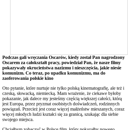
Podczas gali wręczania Oscarów, kiedy został Pan nagrodzony
Oscarem za całokształt pracy, powiedział Pan, że nasze filmy
pokazywały okrucieństwa nazizmu i nieszczęścia, jakie niesie
komunizm. Co teraz, po upadku komunizmu, ma do
zaoferowania polskie kino
Oto pytanie, które nurtuje nie tylko polską kinematografię, ale też i
czeską, słowacką, niemiecką. Mam wrażenie, że ciekawe byłoby
pokazanie, jak dalece my jesteśmy częścią większej całości, którą
jest Europa, przez pryzmat osobistych doświadczeń, rodzinnych
powiązań. Przecież jest coraz więcej małżeństw mieszanych, coraz
więcej młodych ludzi kształci się za granicą, szukając dla siebie
swojego miejsca.
Chciałbym zobaczyć w Polsce film, który pokazałby nowego