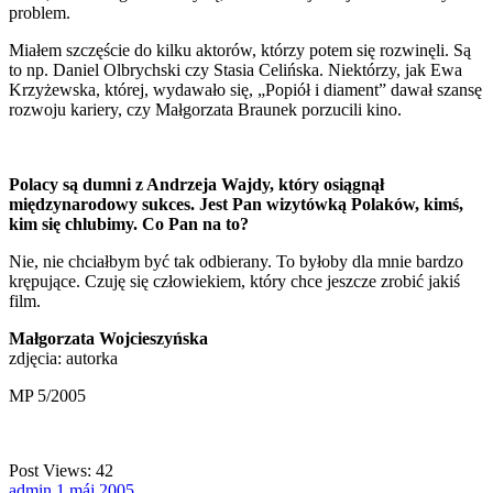
problem.
Miałem szczęście do kilku aktorów, którzy potem się rozwinęli. Są
to np. Daniel Olbrychski czy Stasia Celińska. Niektórzy, jak Ewa
Krzyżewska, której, wydawało się, „Popiół i diament” dawał szansę
rozwoju kariery, czy Małgorzata Braunek porzucili kino.
Polacy są dumni z Andrzeja Wajdy, który osiągnął
międzynarodowy sukces. Jest Pan wizytówką Polaków, kimś,
kim się chlubimy. Co Pan na to?
Nie, nie chciałbym być tak odbierany. To byłoby dla mnie bardzo
krępujące. Czuję się człowiekiem, który chce jeszcze zrobić jakiś
film.
Małgorzata Wojcieszyńska
zdjęcia: autorka
MP 5/2005
Post Views:
42
admin
1
máj
2005