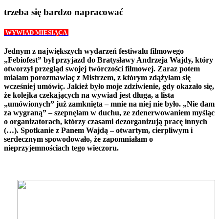
trzeba się bardzo napracować
WYWIAD MIESIĄCA
Jednym z największych wydarzeń festiwalu filmowego
„Febiofest” był przyjazd do Bratysławy Andrzeja Wajdy, który
otworzył przegląd swojej twórczości filmowej. Zaraz potem
miałam porozmawiaç z Mistrzem, z którym zdążyłam się
wcześniej umówiç. Jakież było moje zdziwienie, gdy okazało się,
że kolejka czekających na wywiad jest długa, a lista
„umówionych” już zamknięta – mnie na niej nie było. „Nie dam
za wygraną” – szepnęłam w duchu, ze zdenerwowaniem myśląc
o organizatorach, którzy czasami dezorganizują pracę innych
(…). Spotkanie z Panem Wajdą – otwartym, cierpliwym i
serdecznym spowodowało, że zapomniałam o
nieprzyjemnościach tego wieczoru.