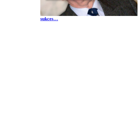
Andrzej Wajda: żeby osiągnąć amerykański
sukces…
kom na Wschodzie” im. Jana Olszewskiego.
akami za granicą w 2025 roku.