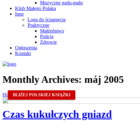
Muzyczne gadu-gadu
Klub Małego Polaka
Inne
Loga do ściągnęcia
Praktyczne
Małżeństwo
Policja
Zdrowie
Ogłoszenia
Kontakt
Monthly Archives:
máj 2005
Home
/
2005
/
máj
BLIŻEJ POLSKIEJ KSIĄŻKI
Czas kukułczych gniazd