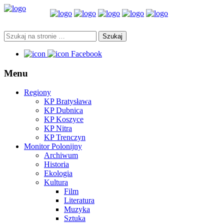
Facebook
Menu
Regiony
KP Bratysława
KP Dubnica
KP Koszyce
KP Nitra
KP Trenczyn
Monitor Polonijny
Archiwum
Historia
Ekologia
Kultura
Film
Literatura
Muzyka
Sztuka