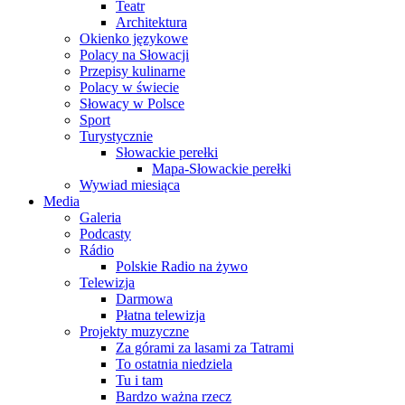
Teatr
Architektura
Okienko językowe
Polacy na Słowacji
Przepisy kulinarne
Polacy w świecie
Słowacy w Polsce
Sport
Turystycznie
Słowackie perełki
Mapa-Słowackie perełki
Wywiad miesiąca
Media
Galeria
Podcasty
Rádio
Polskie Radio na żywo
Telewizja
Darmowa
Płatna telewizja
Projekty muzyczne
Za górami za lasami za Tatrami
To ostatnia niedziela
Tu i tam
Bardzo ważna rzecz