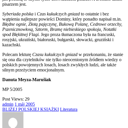
pisarzem jest.
Syberiada polska
i
Czas kukułczych gniazd
to ostatnie i bez
wątpienia najlepsze powieści Dominy, który ponadto napisał m.in.
Błędne ognie, Złotą pajęczynę, Bukową Polanę, Cedrowe orzechy,
Pszenicznowłosą, Sztorm, Bramę niebieskiego spokoju, Notatki
spod Błękitnej Flagi.
Jego proza tłumaczona była na francuski,
rosyjski, ukraiński, białoruski, bułgarski, słowacki, gruziński i
kazachski.
Polecam lekturę
Czasu kukułczych gniazd
w przekonaniu, że stanie
się ona dla czytelników nie tylko nieocenionym źródłem wiedzy o
polskich powojennych losach, losach zwykłych ludzi, ale także
silnym przeżyciem emocjonalnym.
Danuta Meyza-Marušiak
MP 5/2005
Post Views:
29
admin
1
máj
2005
BLIŻEJ POLSKIEJ KSIĄŻKI
Literatura