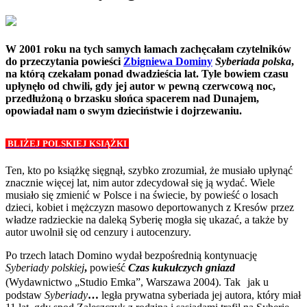
W 2001 roku na tych samych łamach zachęcałam czytelników
do przeczytania powieści
Zbigniewa Dominy
Syberiada polska
,
na którą czekałam ponad dwadzieścia lat. Tyle bowiem czasu
upłynęło od chwili, gdy jej autor w pewną czerwcową noc,
przedłużoną o brzasku słońca spacerem nad Dunajem,
opowiadał nam o swym dzieciństwie i dojrzewaniu.
BLIŻEJ POLSKIEJ KSIĄŻKI
Ten, kto po książkę sięgnął, szybko zrozumiał, że musiało upłynąć
znacznie więcej lat, nim autor zdecydował się ją wydać. Wiele
musiało się zmienić w Polsce i na świecie, by powieść o losach
dzieci, kobiet i mężczyzn masowo deportowanych z Kresów przez
władze radzieckie na daleką Syberię mogła się ukazać, a także by
autor uwolnił się od cenzury i autocenzury.
Po trzech latach Domino wydał bezpośrednią kontynuację
Syberiady polskiej
,
powieść
Czas kukułczych gniazd
(Wydawnictwo „Studio Emka”, Warszawa 2004). Tak jak u
podstaw
Syberiady
…
legła prywatna syberiada jej autora, który miał