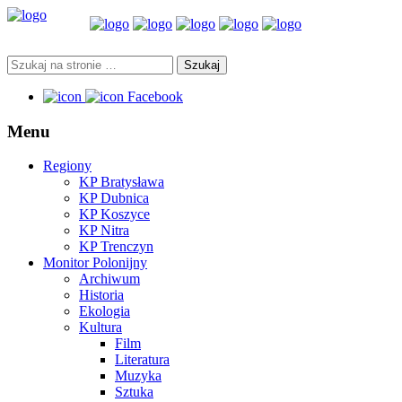
Facebook
Menu
Regiony
KP Bratysława
KP Dubnica
KP Koszyce
KP Nitra
KP Trenczyn
Monitor Polonijny
Archiwum
Historia
Ekologia
Kultura
Film
Literatura
Muzyka
Sztuka