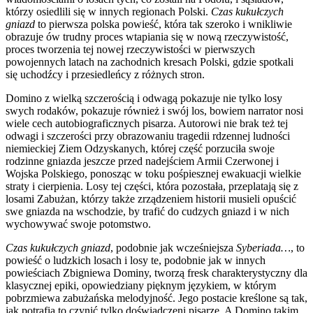
którzy osiedlili się w innych regionach Polski.
Czas kukułczych
gniazd
to pierwsza polska powieść, która tak szeroko i wnikliwie
obrazuje ów trudny proces wtapiania się w nową rzeczywistość,
proces tworzenia tej nowej rzeczywistości w pierwszych
powojennych latach na zachodnich kresach Polski, gdzie spotkali
się uchodźcy i przesiedleńcy z różnych stron.
Domino z wielką szczerością i odwagą pokazuje nie tylko losy
swych rodaków, pokazuje również i swój los, bowiem narrator nosi
wiele cech autobiograficznych pisarza. Autorowi nie brak też tej
odwagi i szczerości przy obrazowaniu tragedii rdzennej ludności
niemieckiej Ziem Odzyskanych, której część porzuciła swoje
rodzinne gniazda jeszcze przed nadejściem Armii Czerwonej i
Wojska Polskiego, ponosząc w toku pośpiesznej ewakuacji wielkie
straty i cierpienia. Losy tej części, która pozostała, przeplatają się z
losami Zabużan, którzy także zrządzeniem historii musieli opuścić
swe gniazda na wschodzie, by trafić do cudzych gniazd i w nich
wychowywać swoje potomstwo.
Czas kukułczych gniazd
, podobnie jak wcześniejsza
Syberiada…
, to
powieść o ludzkich losach i losy te, podobnie jak w innych
powieściach Zbigniewa Dominy, tworzą fresk charakterystyczny dla
klasycznej epiki, opowiedziany pięknym językiem, w którym
pobrzmiewa zabużańska melodyjność. Jego postacie kreślone są tak,
jak potrafią to czynić tylko doświadczeni pisarze. A Domino takim