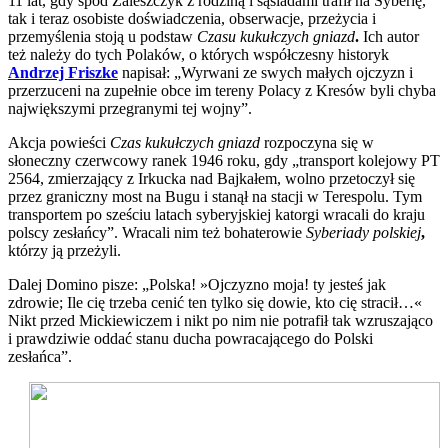
11 lat, gdy spod Zaleszczyk z rodziną i sąsiadami trafił na Syberię,
tak i teraz osobiste doświadczenia, obserwacje, przeżycia i
przemyślenia stoją u podstaw
Czasu kukułczych gniazd
.
Ich autor
też należy do tych Polaków, o których współczesny historyk
Andrzej Friszke
napisał: „Wyrwani ze swych małych ojczyzn i
przerzuceni na zupełnie obce im tereny Polacy z Kresów byli chyba
największymi przegranymi tej wojny”.
Akcja powieści
Czas kukułczych gniazd
rozpoczyna się w
słoneczny czerwcowy ranek 1946 roku, gdy „transport kolejowy PT
2564, zmierzający z Irkucka nad Bajkałem, wolno przetoczył się
przez graniczny most na Bugu i stanął na stacji w Terespolu. Tym
transportem po sześciu latach syberyjskiej katorgi wracali do kraju
polscy zesłańcy”. Wracali nim też bohaterowie
Syberiady polskiej
,
którzy ją przeżyli.
Dalej Domino pisze: „Polska! »Ojczyzno moja! ty jesteś jak
zdrowie; Ile cię trzeba cenić ten tylko się dowie, kto cię stracił…«
Nikt przed Mickiewiczem i nikt po nim nie potrafił tak wzruszająco
i prawdziwie oddać stanu ducha powracającego do Polski
zesłańca”.