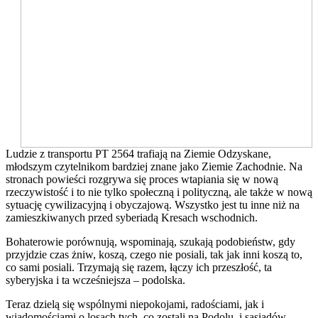
Ludzie z transportu PT 2564 trafiają na Ziemie Odzyskane,
młodszym czytelnikom bardziej znane jako Ziemie Zachodnie. Na
stronach powieści rozgrywa się proces wtapiania się w nową
rzeczywistość i to nie tylko społeczną i polityczną, ale także w nową
sytuację cywilizacyjną i obyczajową. Wszystko jest tu inne niż na
zamieszkiwanych przed syberiadą Kresach wschodnich.
Bohaterowie porównują, wspominają, szukają podobieństw, gdy
przyjdzie czas żniw, koszą, czego nie posiali, tak jak inni koszą to,
co sami posiali. Trzymają się razem, łączy ich przeszłość, ta
syberyjska i ta wcześniejsza – podolska.
Teraz dzielą się wspólnymi niepokojami, radościami, jak i
wiadomościami o losach tych, co zostali na Podolu, i sąsiadów,