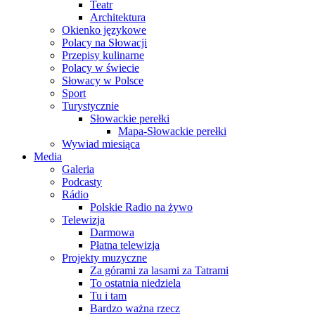
Teatr
Architektura
Okienko językowe
Polacy na Słowacji
Przepisy kulinarne
Polacy w świecie
Słowacy w Polsce
Sport
Turystycznie
Słowackie perełki
Mapa-Słowackie perełki
Wywiad miesiąca
Media
Galeria
Podcasty
Rádio
Polskie Radio na żywo
Telewizja
Darmowa
Płatna telewizja
Projekty muzyczne
Za górami za lasami za Tatrami
To ostatnia niedziela
Tu i tam
Bardzo ważna rzecz