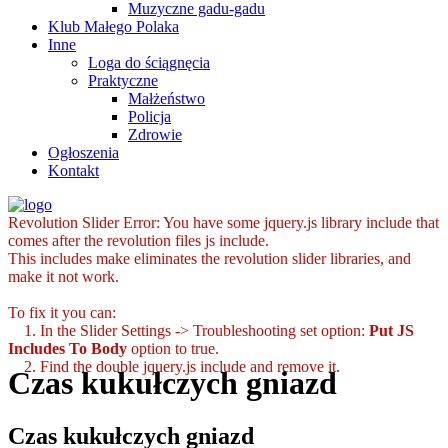
Muzyczne gadu-gadu
Klub Małego Polaka
Inne
Loga do ściągnęcia
Praktyczne
Małżeństwo
Policja
Zdrowie
Ogłoszenia
Kontakt
Revolution Slider Error: You have some jquery.js library include that
comes after the revolution files js include.
This includes make eliminates the revolution slider libraries, and
make it not work.
To fix it you can:
1. In the Slider Settings -> Troubleshooting set option:
Put JS
Includes To Body
option to true.
2. Find the double jquery.js include and remove it.
Czas kukułczych gniazd
Czas kukułczych gniazd