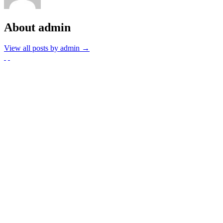
About admin
View all posts by admin
→
Partnerzy
Publikacje wyrażają jedynie poglądy autorów i nie mogą być
utożsamiane z oficjalnym stanowiskiem Senatu RP ani Fundacji
„Pomoc Polakom na Wschodzie” im. Jana Olszewskiego.
Zadanie współfinansowane ze środków Kancelarii Senatu w ramach