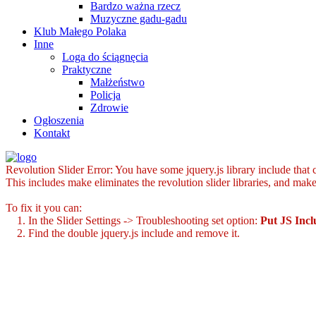
Bardzo ważna rzecz
Muzyczne gadu-gadu
Klub Małego Polaka
Inne
Loga do ściągnęcia
Praktyczne
Małżeństwo
Policja
Zdrowie
Ogłoszenia
Kontakt
Revolution Slider Error: You have some jquery.js library include that co
This includes make eliminates the revolution slider libraries, and make
To fix it you can:
1. In the Slider Settings -> Troubleshooting set option:
Put JS Inc
2. Find the double jquery.js include and remove it.