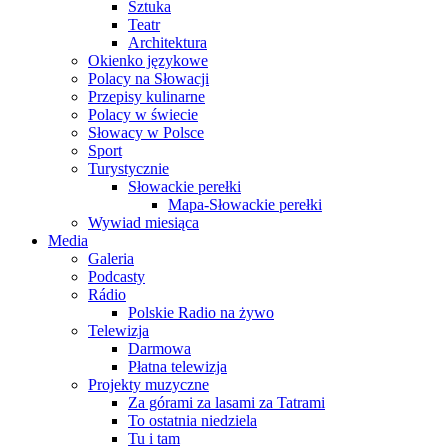
Sztuka
Teatr
Architektura
Okienko językowe
Polacy na Słowacji
Przepisy kulinarne
Polacy w świecie
Słowacy w Polsce
Sport
Turystycznie
Słowackie perełki
Mapa-Słowackie perełki
Wywiad miesiąca
Media
Galeria
Podcasty
Rádio
Polskie Radio na żywo
Telewizja
Darmowa
Płatna telewizja
Projekty muzyczne
Za górami za lasami za Tatrami
To ostatnia niedziela
Tu i tam