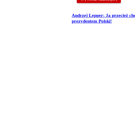
Andrzej Lepper: Ja przecież ch
prezydentem Polski!
amiane z oficjalnym stanowiskiem Senatu RP ani Fundacji „Pomoc Pola
rawowania opieki Senatu Rzeczypospolitej Polskiej nad Polonią i Pol