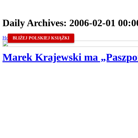
Daily Archives:
2006-02-01 00:0
Home
/
2006
/
február
/
01
BLIŻEJ POLSKIEJ KSIĄŻKI
Marek Krajewski ma „Paszpo