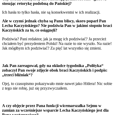
stosując retorykę podobną do Pańskiej?
Ich hasła to tylko hasła, nie są konsekwentni w ich realizacji.
Ale w czymś jednak chyba są Panu bliscy, skoro poparł Pan
Lecha Kaczyńskiego? Nie podziwia Pan w jakimś stopniu braci
Kaczyńskich za to, co osiągnęli?
Podziwia? Pani redaktor, jak ja mogę ich podziwiać? Ja przecież
chciałem być prezydentem Polski! Na razie to nie wyszło. Na razie!
Jak mógłbym ich podziwiać? Za pięć lat wszystko się zmieni.
Jak Pan zareagował, gdy na okładce tygodnika „Polityka“
zobaczył Pan swoje zdjęcie obok braci Kaczyńskich i podpis:
„trzeci bliźniak“?
Ojej, to czasopismo pokazywało mnie nawet jako Hitlera! Nic sobie
z tego nie robię, już się przyzwyczaiłem.
A czy objęcie przez Pana funkcji wicemarszałka Sejmu w
zamian za wcześniejsze wsparcie Lecha Kaczyńskiego
jest dla
Pana wystarczające?