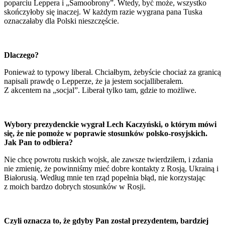
poparciu Leppera i „Samoobrony”. Wtedy, być może, wszystko
skończyłoby się inaczej. W każdym razie wygrana pana Tuska
oznaczałaby dla Polski nieszczęście.
Dlaczego?
Ponieważ to typowy liberał. Chciałbym, żebyście chociaż za granicą
napisali prawdę o Lepperze, że ja jestem socjalliberałem.
Z akcentem na „socjal”. Liberał tylko tam, gdzie to możliwe.
Wybory prezydenckie wygrał Lech Kaczyński, o którym mówi
się, że nie pomoże w poprawie stosunków polsko-rosyjskich.
Jak Pan to odbiera?
Nie chcę powrotu ruskich wojsk, ale zawsze twierdziłem, i zdania
nie zmienię, że powinniśmy mieć dobre kontakty z Rosją, Ukrainą i
Białorusią. Według mnie ten rząd popełnia błąd, nie korzystając
z moich bardzo dobrych stosunków w Rosji.
Czyli oznacza to, że gdyby Pan został prezydentem, bardziej