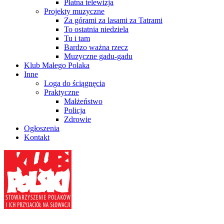
Płatna telewizja
Projekty muzyczne
Za górami za lasami za Tatrami
To ostatnia niedziela
Tu i tam
Bardzo ważna rzecz
Muzyczne gadu-gadu
Klub Małego Polaka
Inne
Loga do ściągnęcia
Praktyczne
Małżeństwo
Policja
Zdrowie
Ogłoszenia
Kontakt