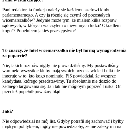
Pani redaktor, ta funkcja należy się każdemu szefowi klubu
parlamentarnego. A czy ja różnię się czymś od pozostałych
wicemarszałków? Jedynie może tym, że miałem kilka rozpraw
sądowych, w których walczyłem o niewinnych ludzi? Okradłem
kogoś? Popełniłem jakieś przestępstwo?
To znaczy, że fotel wicemarszałka nie był formą wynagrodzenia
za poparcie?
Nie, takich rozmów nigdy nie prowadziliśmy. My postawiliśmy
warunek: wszystkie kluby mają swoich przedstawicieli i nikt nie
ingeruje w to, kto kogo nominuje. PiS powiedział, że wesprze
kandydata, którego przedstawimy. Tu absolutnie nie doszło do
żadnego targowania się. Ja i tak nie mógłbym poprzeć Tuska. On
przecież popełnił poważny błąd.
Jaki?
Nie odpowiedział na mój list. Gdyby potrafił się zachować i byłby
mądrym politykiem, nigdy nie powiedziałby, że nie zależy mu na