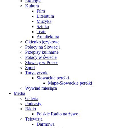
Ekologia
Kultura
Film
Literatura
Muzyka
Sztuka
Teatr
Architektura
Okienko językowe
Polacy na Słowacji
Przepisy kulinarne
Polacy w świecie
Słowacy w Polsce
Sport
Turystycznie
Słowackie perełki
Mapa-Słowackie perełki
Wywiad miesiąca
Media
Galeria
Podcasty
Rádio
Polskie Radio na żywo
Telewizja
Darmowa