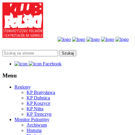
Facebook
Menu
Regiony
KP Bratysława
KP Dubnica
KP Koszyce
KP Nitra
KP Trenczyn
Monitor Polonijny
Archiwum
Historia