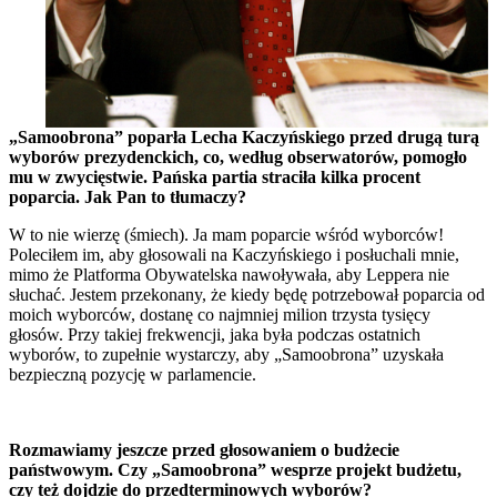
„Samoobrona” poparła Lecha Kaczyńskiego przed drugą turą
wyborów prezydenckich, co, według obserwatorów, pomogło
mu w zwycięstwie. Pańska partia straciła kilka procent
poparcia. Jak Pan to tłumaczy?
W to nie wierzę (śmiech). Ja mam poparcie wśród wyborców!
Poleciłem im, aby głosowali na Kaczyńskiego i posłuchali mnie,
mimo że Platforma Obywatelska nawoływała, aby Leppera nie
słuchać. Jestem przekonany, że kiedy będę potrzebował poparcia od
moich wyborców, dostanę co najmniej milion trzysta tysięcy
głosów. Przy takiej frekwencji, jaka była podczas ostatnich
wyborów, to zupełnie wystarczy, aby „Samoobrona” uzyskała
bezpieczną pozycję w parlamencie.
Rozmawiamy jeszcze przed głosowaniem o budżecie
państwowym. Czy „Samoobrona” wesprze projekt budżetu,
czy też dojdzie do przedterminowych wyborów?