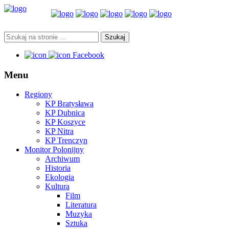
Facebook
Menu
Regiony
KP Bratysława
KP Dubnica
KP Koszyce
KP Nitra
KP Trenczyn
Monitor Polonijny
Archiwum
Historia
Ekologia
Kultura
Film
Literatura
Muzyka
Sztuka