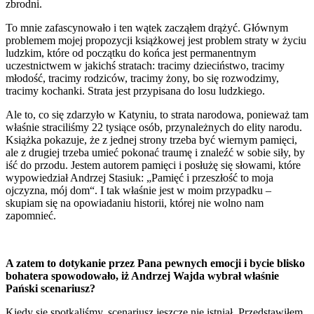
zbrodni.
To mnie zafascynowało i ten wątek zacząłem drążyć. Głównym
problemem mojej propozycji książkowej jest problem straty w życiu
ludzkim, które od początku do końca jest permanentnym
uczestnictwem w jakichś stratach: tracimy dzieciństwo, tracimy
młodość, tracimy rodziców, tracimy żony, bo się rozwodzimy,
tracimy kochanki. Strata jest przypisana do losu ludzkiego.
Ale to, co się zdarzyło w Katyniu, to strata narodowa, ponieważ tam
właśnie straciliśmy 22 tysiące osób, przynależnych do elity narodu.
Książka pokazuje, że z jednej strony trzeba być wiernym pamięci,
ale z drugiej trzeba umieć pokonać traumę i znaleźć w sobie siły, by
iść do przodu. Jestem autorem pamięci i posłużę się słowami, które
wypowiedział Andrzej Stasiuk: „Pamięć i przeszłość to moja
ojczyzna, mój dom“. I tak właśnie jest w moim przypadku –
skupiam się na opowiadaniu historii, której nie wolno nam
zapomnieć.
A zatem to dotykanie przez Pana pewnych emocji i bycie blisko
bohatera spowodowało, iż Andrzej Wajda wybrał właśnie
Pański scenariusz?
Kiedy się spotkaliśmy, scenariusz jeszcze nie istniał. Przedstawiłem