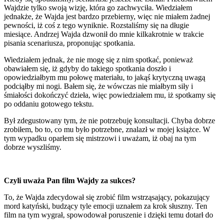
Wajdzie tylko swoją wizję, która go zachwyciła. Wiedziałem
jednakże, że Wajda jest bardzo przebierny, więc nie miałem żadnej
pewności, iż coś z tego wyniknie. Rozstaliśmy się na długie
miesiące. Andrzej Wajda dzwonił do mnie kilkakrotnie w trakcie
pisania scenariusza, proponując spotkania.
Wiedziałem jednak, że nie mogę się z nim spotkać, ponieważ
obawiałem się, iż gdyby do takiego spotkania doszło i
opowiedziałbym mu połowę materiału, to jakąś krytyczną uwagą
podciąłby mi nogi. Bałem się, że wówczas nie miałbym siły i
śmiałości dokończyć dzieła, więc powiedziałem mu, iż spotkamy się
po oddaniu gotowego tekstu.
Był zdegustowany tym, że nie potrzebuję konsultacji. Chyba dobrze
zrobiłem, bo to, co mu było potrzebne, znalazł w mojej książce. W
tym wypadku oparłem się mistrzowi i uważam, iż obaj na tym
dobrze wyszliśmy.
Czyli uważa Pan film Wajdy za sukces?
To, że Wajda zdecydował się zrobić film wstrząsający, pokazujący
mord katyński, budzący tyle emocji uznałem za krok słuszny. Ten
film na tym wygrał, spowodował poruszenie i dzięki temu dotarł do