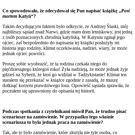
Co spowodowało, że zdecydował się Pan napisać książkę „
Post
mortem
Katyń“?
Takim decydującym faktem było odkrycie, że Andrzej Ślaski, mój
najbliższy sąsiad znad Narwi, gdzie mam dom letniskowy, jest jedną
z osób poznaczonych zbrodnią katyńską. W Katyniu zginął jego
ojciec, zaś bezpośrednio do napisania tej książki posłużyły mi
historia jego rodziny, klimat oczekiwania, nadziei, wiary, że może
jednak ojciec powróci.
Proszę sobie wyobrazić, że ta rodzina czekała niego do
pięćdziesiątego któregoś roku! Żyła nadzieją, że może jednak żyje
gdzieś na Syberii, że ktoś go widział w Tadżykistanie! Klimat ten
starałem się przekazać w książce zgodnie z zasadą, że muszę
dotknąć korzeni prawdziwego losu. Opowieść sąsiada sprawiła, że
poczułem się uprawniony do opisania tej historii.
Podczas spotkania z czytelnikami mówił Pan, że trudno pisać
scenariusze na zamówienie. W przypadku tego właśnie
scenariusza to była jednak praca na zamówienie?
Tak, ale to było zamówienie, które złożyła nie tyle osoba, co