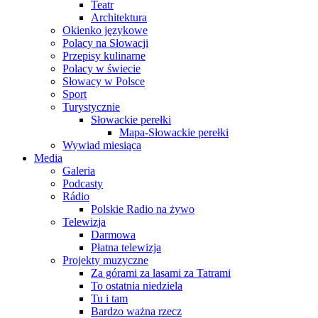
Teatr
Architektura
Okienko językowe
Polacy na Słowacji
Przepisy kulinarne
Polacy w świecie
Słowacy w Polsce
Sport
Turystycznie
Słowackie perełki
Mapa-Słowackie perełki
Wywiad miesiąca
Media
Galeria
Podcasty
Rádio
Polskie Radio na żywo
Telewizja
Darmowa
Płatna telewizja
Projekty muzyczne
Za górami za lasami za Tatrami
To ostatnia niedziela
Tu i tam
Bardzo ważna rzecz