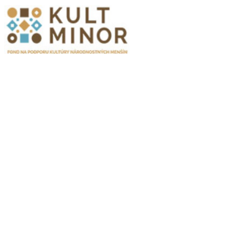
Publikacje wyrażają jedynie poglądy autorów i nie mogą być
utożsamiane z oficjalnym stanowiskiem Senatu RP ani Fundacji
„Pomoc Polakom na Wschodzie” im. Jana Olszewskiego.
Zadanie współfinansowane ze środków Kancelarii Senatu w ramach
sprawowania opieki Senatu Rzeczypospolitej Polskiej nad Polonią i
Polakami za granicą w 2025 roku.