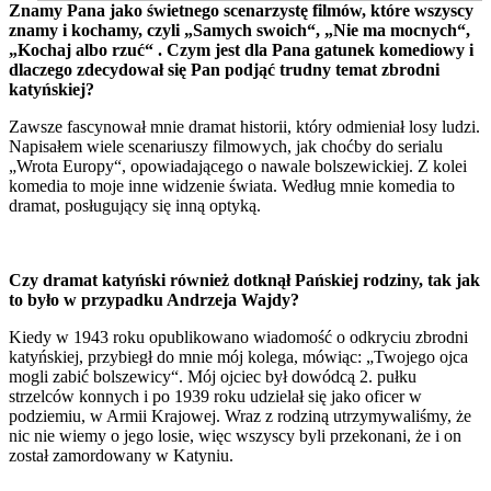
Znamy Pana jako świetnego scenarzystę filmów, które wszyscy
znamy i kochamy, czyli „Samych swoich“, „Nie ma mocnych“,
„Kochaj albo rzuć“ . Czym jest dla Pana gatunek komediowy i
dlaczego zdecydował się Pan podjąć trudny temat zbrodni
katyńskiej?
Zawsze fascynował mnie dramat historii, który odmieniał losy ludzi.
Napisałem wiele scenariuszy filmowych, jak choćby do serialu
„Wrota Europy“, opowiadającego o nawale bolszewickiej. Z kolei
komedia to moje inne widzenie świata. Według mnie komedia to
dramat, posługujący się inną optyką.
Czy dramat katyński również dotknął Pańskiej rodziny, tak jak
to było w przypadku Andrzeja Wajdy?
Kiedy w 1943 roku opublikowano wiadomość o odkryciu zbrodni
katyńskiej, przybiegł do mnie mój kolega, mówiąc: „Twojego ojca
mogli zabić bolszewicy“. Mój ojciec był dowódcą 2. pułku
strzelców konnych i po 1939 roku udzielał się jako oficer w
podziemiu, w Armii Krajowej. Wraz z rodziną utrzymywaliśmy, że
nic nie wiemy o jego losie, więc wszyscy byli przekonani, że i on
został zamordowany w Katyniu.