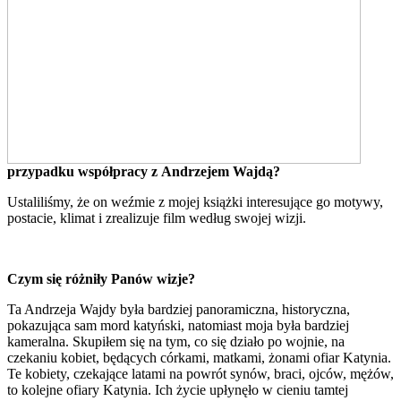
przypadku współpracy z Andrzejem Wajdą?
Ustaliliśmy, że on weźmie z mojej książki interesujące go motywy,
postacie, klimat i zrealizuje film według swojej wizji.
Czym się różniły Panów wizje?
Ta Andrzeja Wajdy była bardziej panoramiczna, historyczna,
pokazująca sam mord katyński, natomiast moja była bardziej
kameralna. Skupiłem się na tym, co się działo po wojnie, na
czekaniu kobiet, będących córkami, matkami, żonami ofiar Katynia.
Te kobiety, czekające latami na powrót synów, braci, ojców, mężów,
to kolejne ofiary Katynia. Ich życie upłynęło w cieniu tamtej