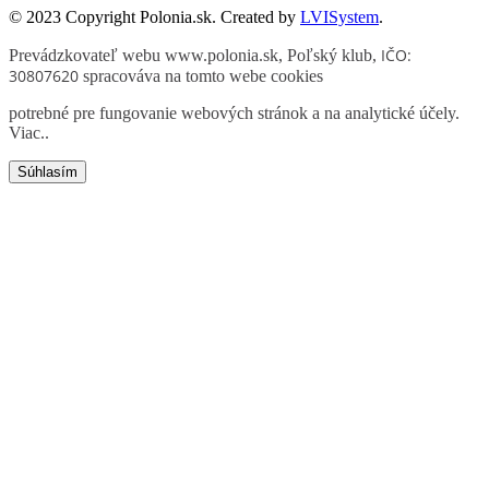
© 2023 Copyright Polonia.sk. Created by
LVISystem
.
IČO:
Prevádzkovateľ webu www.polonia.sk, Poľský klub
,
30807620
spracováva na tomto webe cookies
potrebné pre fungovanie webových stránok a na analytické účely.
Viac.
.
Súhlasím