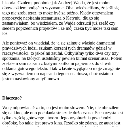
historia. Czułem, podobnie jak Andrzej Wajda, że jest moim
obowiązkiem podjąć to wyzwanie. Obaj wiedzieliśmy, że jeśli się
tego nie zrobi teraz, to może być za późno. Kiedy otrzymałem
propozycję napisania scenariusza o Katyniu, długo się
zastanawiałem, bo wiedziałem, że Wajda odrzucił już sześć czy
siedem poprzednich projektów i że mój czeka być może taki sam
los.
Ale ponieważ on wiedział, że ja się zajmuję właśnie dramatami
prawdziwych ludzi, szukam korzeni tych dramatów gdzieś w
rzeczywistości, to jakoś mi zaufał. Odbyliśmy tylko dwa czy trzy
spotkania, na których ustaliliśmy pewien klimat scenariusza. Potem
zostałem sam na sam z białymi kartkami papieru aż do chwili
oddania gotowego tekstu. I tak właśnie wyglądało moje zmaganie
się z wyzwaniem do napisania tego scenariusza, choć ostatnio
jestem nastawiony antyfilmowo.
Dlaczego?
Wolę odpowiadać za to, co jest moim słowem. Nie, nie obraziłem
się na kino, ale ono pochłania strasznie dużo czasu. Scenarzysta jest
tylko częścią gotowego utworu. Jego wyobraźnia przechodzi
obróbkę, bo takie jest prawo kina. Rzadko się zdarza, że autor jest