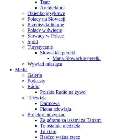
Teatr
Architektura
Okienko językowe
Polacy na Słowacji
Przepisy kulinarne
Polacy w świecie
Słowacy w Polsce
Sport
Turystycznie
Słowackie perełki
Mapa-Słowackie perełki
Wywiad miesiąca
Media
Galeria
Podcasty
Rádio
Polskie Radio na żywo
Telewizja
Darmowa
Płatna telewizja
Projekty muzyczne
Za górami za lasami za Tatrami
To ostatnia niedziela
Tu i tam
Bardzo ważna rzecz