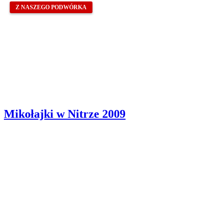
Z NASZEGO PODWÓRKA
Mikołajki w Nitrze 2009
Partnerzy
Publikacje wyrażają jedynie poglądy autorów i nie mogą być
utożsamiane z oficjalnym stanowiskiem Senatu RP ani Fundacji
„Pomoc Polakom na Wschodzie” im. Jana Olszewskiego.