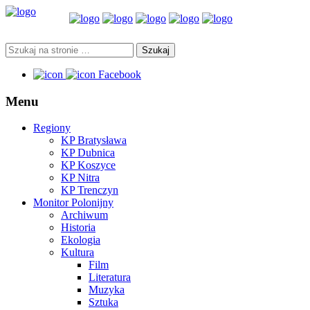
Facebook
Menu
Regiony
KP Bratysława
KP Dubnica
KP Koszyce
KP Nitra
KP Trenczyn
Monitor Polonijny
Archiwum
Historia
Ekologia
Kultura
Film
Literatura
Muzyka
Sztuka