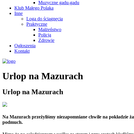
Muzyczne gadu-gadu
Klub Małego Polaka
Inne
Loga do ściągnęcia
Praktyczne
Małżeństwo
Policja
Zdrowie
Ogłoszenia
Kontakt
Urlop na Mazurach
Urlop na Mazurach
Na Mazurach przeżyliśmy niezapomniane chwile na pokładzie żagló
podmuch.