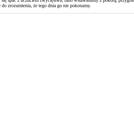
 się spać z uczuciem zwycięstwa, rano wstawaliśmy z pokorą, przygoto
 do zrozumienia, że tego dnia go nie pokonamy.