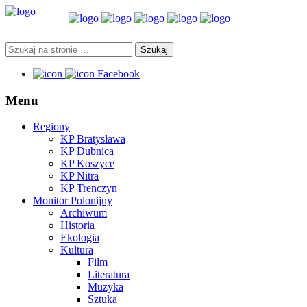
Facebook
Menu
Regiony
KP Bratysława
KP Dubnica
KP Koszyce
KP Nitra
KP Trenczyn
Monitor Polonijny
Archiwum
Historia
Ekologia
Kultura
Film
Literatura
Muzyka
Sztuka