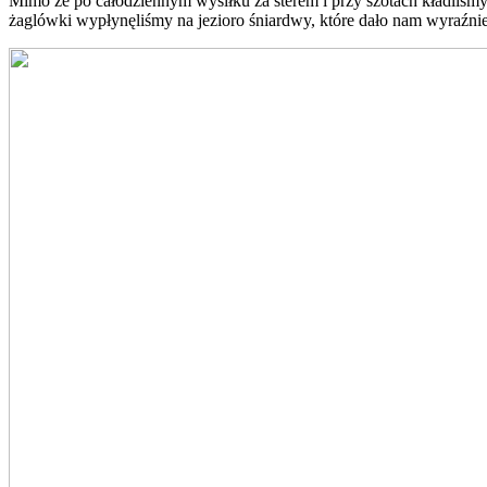
Mimo że po całodziennym wysiłku za sterem i przy szotach kładliśmy
żaglówki wypłynęliśmy na jezioro śniardwy, które dało nam wyraźnie