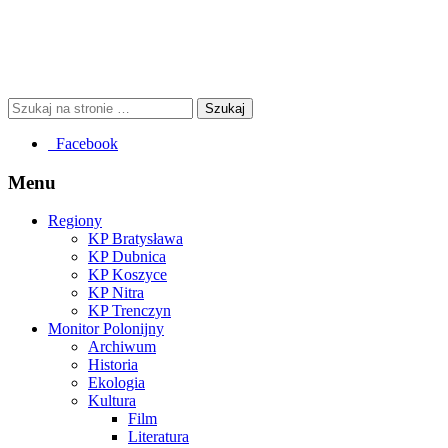
Facebook
Menu
Regiony
KP Bratysława
KP Dubnica
KP Koszyce
KP Nitra
KP Trenczyn
Monitor Polonijny
Archiwum
Historia
Ekologia
Kultura
Film
Literatura