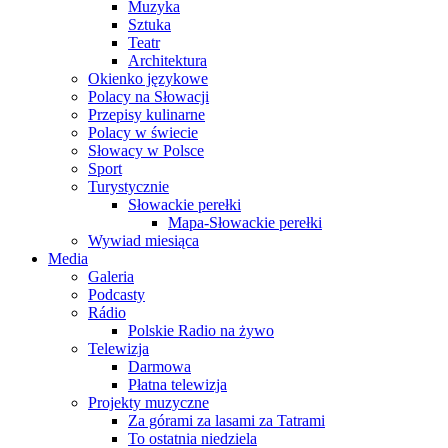
Muzyka
Sztuka
Teatr
Architektura
Okienko językowe
Polacy na Słowacji
Przepisy kulinarne
Polacy w świecie
Słowacy w Polsce
Sport
Turystycznie
Słowackie perełki
Mapa-Słowackie perełki
Wywiad miesiąca
Media
Galeria
Podcasty
Rádio
Polskie Radio na żywo
Telewizja
Darmowa
Płatna telewizja
Projekty muzyczne
Za górami za lasami za Tatrami
To ostatnia niedziela