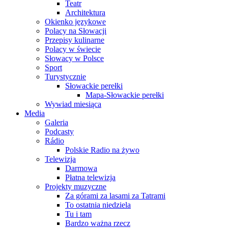
Teatr
Architektura
Okienko językowe
Polacy na Słowacji
Przepisy kulinarne
Polacy w świecie
Słowacy w Polsce
Sport
Turystycznie
Słowackie perełki
Mapa-Słowackie perełki
Wywiad miesiąca
Media
Galeria
Podcasty
Rádio
Polskie Radio na żywo
Telewizja
Darmowa
Płatna telewizja
Projekty muzyczne
Za górami za lasami za Tatrami
To ostatnia niedziela
Tu i tam
Bardzo ważna rzecz