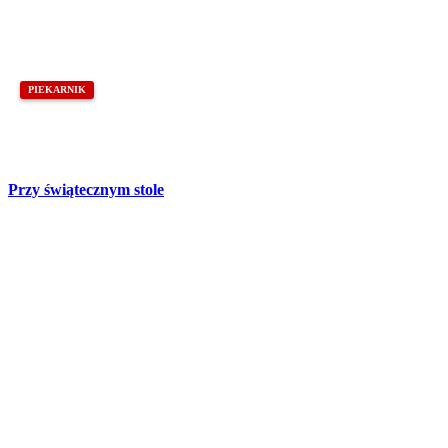
PIEKARNIK
Przy świątecznym stole
Partnerzy
Publikacje wyrażają jedynie poglądy autorów i nie mogą być
utożsamiane z oficjalnym stanowiskiem Senatu RP ani Fundacji
„Pomoc Polakom na Wschodzie” im. Jana Olszewskiego.