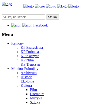
Facebook
Menu
Regiony
KP Bratysława
KP Dubnica
KP Koszyce
KP Nitra
KP Trenczyn
Monitor Polonijny
Archiwum
Historia
Ekologia
Kultura
Film
Literatura
Muzyka
Sztuka