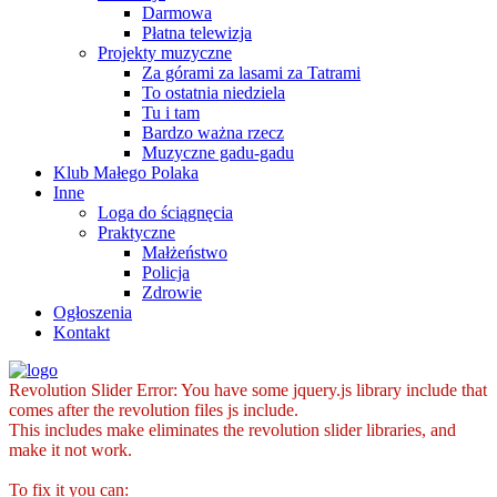
Darmowa
Płatna telewizja
Projekty muzyczne
Za górami za lasami za Tatrami
To ostatnia niedziela
Tu i tam
Bardzo ważna rzecz
Muzyczne gadu-gadu
Klub Małego Polaka
Inne
Loga do ściągnęcia
Praktyczne
Małżeństwo
Policja
Zdrowie
Ogłoszenia
Kontakt
Revolution Slider Error: You have some jquery.js library include that
comes after the revolution files js include.
This includes make eliminates the revolution slider libraries, and
make it not work.
To fix it you can: