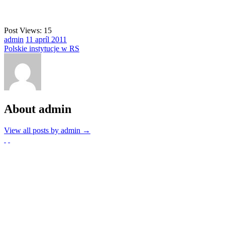
Post Views:
15
admin
11
apríl
2011
Polskie instytucje w RS
About admin
View all posts by admin
→
Partnerzy
Publikacje wyrażają jedynie poglądy autorów i nie mogą być
utożsamiane z oficjalnym stanowiskiem Senatu RP ani Fundacji
„Pomoc Polakom na Wschodzie” im. Jana Olszewskiego.