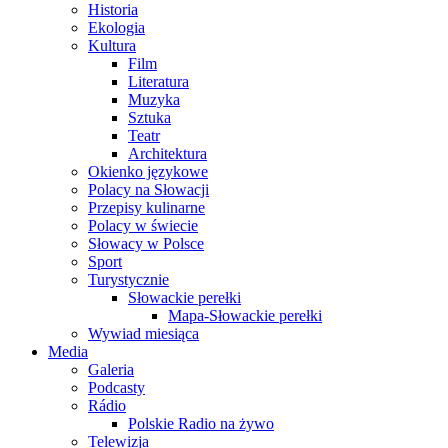
Historia
Ekologia
Kultura
Film
Literatura
Muzyka
Sztuka
Teatr
Architektura
Okienko językowe
Polacy na Słowacji
Przepisy kulinarne
Polacy w świecie
Słowacy w Polsce
Sport
Turystycznie
Słowackie perełki
Mapa-Słowackie perełki
Wywiad miesiąca
Media
Galeria
Podcasty
Rádio
Polskie Radio na żywo
Telewizja