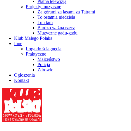
Płatna telewizja
Projekty muzyczne
Za górami za lasami za Tatrami
To ostatnia niedziela
Tu i tam
Bardzo ważna rzecz
Muzyczne gadu-gadu
Klub Małego Polaka
Inne
Loga do ściągnęcia
Praktyczne
Małżeństwo
Policja
Zdrowie
Ogłoszenia
Kontakt