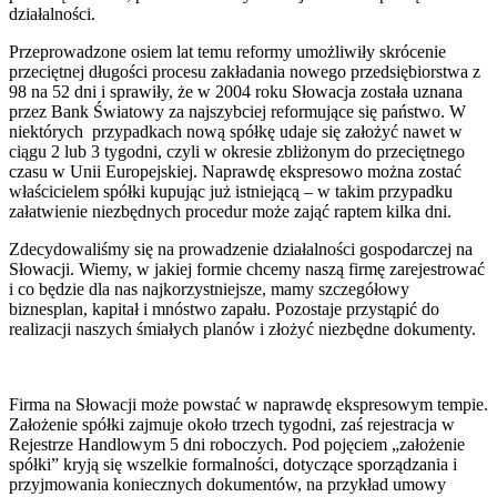
działalności.
Przeprowadzone osiem lat temu reformy umożliwiły skrócenie
przeciętnej długości procesu zakładania nowego przedsiębiorstwa z
98 na 52 dni i sprawiły, że w 2004 roku Słowacja została uznana
przez Bank Światowy za najszybciej reformujące się państwo. W
niektórych przypadkach nową spółkę udaje się założyć nawet w
ciągu 2 lub 3 tygodni, czyli w okresie zbliżonym do przeciętnego
czasu w Unii Europejskiej. Naprawdę ekspresowo można zostać
właścicielem spółki kupując już istniejącą – w takim przypadku
załatwienie niezbędnych procedur może zająć raptem kilka dni.
Zdecydowaliśmy się na prowadzenie działalności gospodarczej na
Słowacji. Wiemy, w jakiej formie chcemy naszą firmę zarejestrować
i co będzie dla nas najkorzystniejsze, mamy szczegółowy
biznesplan, kapitał i mnóstwo zapału. Pozostaje przystąpić do
realizacji naszych śmiałych planów i złożyć niezbędne dokumenty.
Firma na Słowacji może powstać w naprawdę ekspresowym tempie.
Założenie spółki zajmuje około trzech tygodni, zaś rejestracja w
Rejestrze Handlowym 5 dni roboczych. Pod pojęciem „założenie
spółki” kryją się wszelkie formalności, dotyczące sporządzania i
przyjmowania koniecznych dokumentów, na przykład umowy