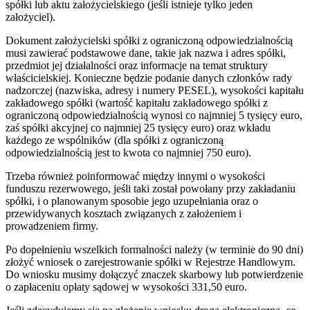
spółki lub aktu założycielskiego (jeśli istnieje tylko jeden
założyciel).
Dokument założycielski spółki z ograniczoną odpowiedzialnością
musi zawierać podstawowe dane, takie jak nazwa i adres spółki,
przedmiot jej działalności oraz informacje na temat struktury
właścicielskiej. Konieczne będzie podanie danych członków rady
nadzorczej (nazwiska, adresy i numery PESEL), wysokości kapitału
zakładowego spółki (wartość kapitału zakładowego spółki z
ograniczoną odpowiedzialnością wynosi co najmniej 5 tysięcy euro,
zaś spółki akcyjnej co najmniej 25 tysięcy euro) oraz wkładu
każdego ze wspólników (dla spółki z ograniczoną
odpowiedzialnością jest to kwota co najmniej 750 euro).
Trzeba również poinformować między innymi o wysokości
funduszu rezerwowego, jeśli taki został powołany przy zakładaniu
spółki, i o planowanym sposobie jego uzupełniania oraz o
przewidywanych kosztach związanych z założeniem i
prowadzeniem firmy.
Po dopełnieniu wszelkich formalności należy (w terminie do 90 dni)
złożyć wniosek o zarejestrowanie spółki w Rejestrze Handlowym.
Do wniosku musimy dołączyć znaczek skarbowy lub potwierdzenie
o zapłaceniu opłaty sądowej w wysokości 331,50 euro.