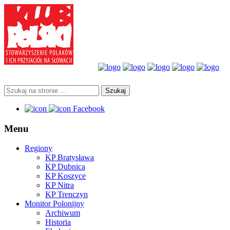
Facebook
Menu
Regiony
KP Bratysława
KP Dubnica
KP Koszyce
KP Nitra
KP Trenczyn
Monitor Polonijny
Archiwum
Historia