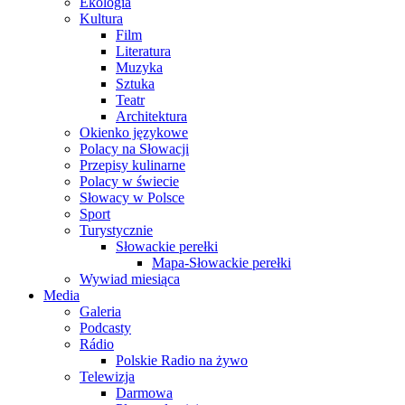
Ekologia
Kultura
Film
Literatura
Muzyka
Sztuka
Teatr
Architektura
Okienko językowe
Polacy na Słowacji
Przepisy kulinarne
Polacy w świecie
Słowacy w Polsce
Sport
Turystycznie
Słowackie perełki
Mapa-Słowackie perełki
Wywiad miesiąca
Media
Galeria
Podcasty
Rádio
Polskie Radio na żywo
Telewizja
Darmowa