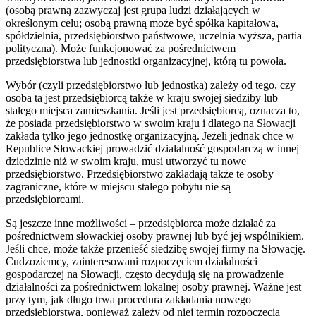
(osobą prawną zazwyczaj jest grupa ludzi działających w
określonym celu; osobą prawną może być spółka kapitałowa,
spółdzielnia, przedsiębiorstwo państwowe, uczelnia wyższa, partia
polityczna). Może funkcjonować za pośrednictwem
przedsiębiorstwa lub jednostki organizacyjnej, którą tu powoła.
Wybór (czyli przedsiębiorstwo lub jednostka) zależy od tego, czy
osoba ta jest przedsiębiorcą także w kraju swojej siedziby lub
stałego miejsca zamieszkania. Jeśli jest przedsiębiorcą, oznacza to,
że posiada przedsiębiorstwo w swoim kraju i dlatego na Słowacji
zakłada tylko jego jednostkę organizacyjną. Jeżeli jednak chce w
Republice Słowackiej prowadzić działalność gospodarczą w innej
dziedzinie niż w swoim kraju, musi utworzyć tu nowe
przedsiębiorstwo. Przedsiębiorstwo zakładają także te osoby
zagraniczne, które w miejscu stałego pobytu nie są
przedsiębiorcami.
Są jeszcze inne możliwości – przedsiębiorca może działać za
pośrednictwem słowackiej osoby prawnej lub być jej wspólnikiem.
Jeśli chce, może także przenieść siedzibę swojej firmy na Słowację.
Cudzoziemcy, zainteresowani rozpoczęciem działalności
gospodarczej na Słowacji, często decydują się na prowadzenie
działalności za pośrednictwem lokalnej osoby prawnej. Ważne jest
przy tym, jak długo trwa procedura zakładania nowego
przedsiębiorstwa, ponieważ zależy od niej termin rozpoczęcia