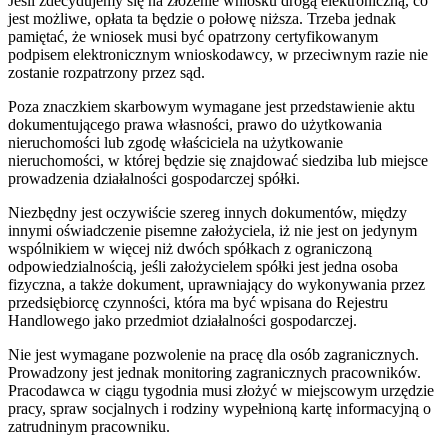
Jeśli zdecydujemy się na złożenie wniosku drogą elektroniczną, co
jest możliwe, opłata ta będzie o połowę niższa. Trzeba jednak
pamiętać, że wniosek musi być opatrzony certyfikowanym
podpisem elektronicznym wnioskodawcy, w przeciwnym razie nie
zostanie rozpatrzony przez sąd.
Poza znaczkiem skarbowym wymagane jest przedstawienie aktu
dokumentującego prawa własności, prawo do użytkowania
nieruchomości lub zgodę właściciela na użytkowanie
nieruchomości, w której będzie się znajdować siedziba lub miejsce
prowadzenia działalności gospodarczej spółki.
Niezbędny jest oczywiście szereg innych dokumentów, między
innymi oświadczenie pisemne założyciela, iż nie jest on jedynym
wspólnikiem w więcej niż dwóch spółkach z ograniczoną
odpowiedzialnością, jeśli założycielem spółki jest jedna osoba
fizyczna, a także dokument, uprawniający do wykonywania przez
przedsiębiorcę czynności, która ma być wpisana do Rejestru
Handlowego jako przedmiot działalności gospodarczej.
Nie jest wymagane pozwolenie na pracę dla osób zagranicznych.
Prowadzony jest jednak monitoring zagranicznych pracowników.
Pracodawca w ciągu tygodnia musi złożyć w miejscowym urzędzie
pracy, spraw socjalnych i rodziny wypełnioną kartę informacyjną o
zatrudninym pracowniku.