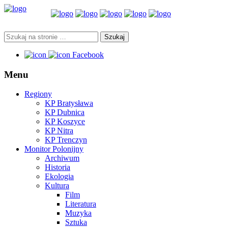
Facebook
Menu
Regiony
KP Bratysława
KP Dubnica
KP Koszyce
KP Nitra
KP Trenczyn
Monitor Polonijny
Archiwum
Historia
Ekologia
Kultura
Film
Literatura
Muzyka
Sztuka