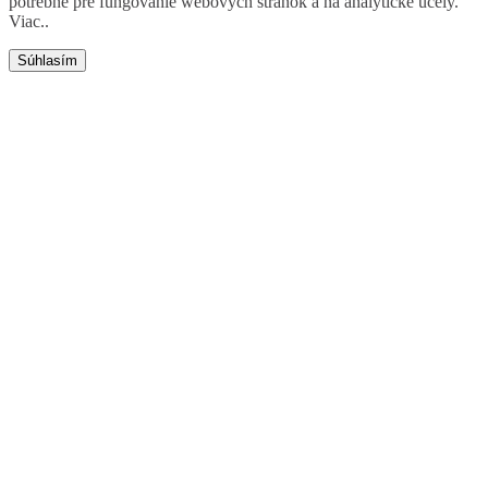
potrebné pre fungovanie webových stránok a na analytické účely.
Viac.
.
Súhlasím