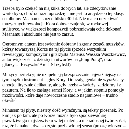
Trzeba było czekać na nią kilka dobrych lat, ale zdecydowanie
warto było, choć od razu uprzedzę – nie jest to arcydzieło tej klasy,
co albumy Maanamu sprzed blisko 30 lat. Nie ma co oczekiwać
muzycznych rewolucji; Kora dobrze czuje się w rockowej
stylistyce, w większości kompozycji pobrzmiewają echa dokonań
Maanamu i absolutnie nie jest to zarzut.
Ogromnym atutem jest świetnie dobrany i zgrany zespół muzyków,
którzy towarzyszą Korze na tej płycie (przede wszystkim
rewelacyjny kompozytor i gitarzysta Mateusz Waszka Waszkiewicz,
autor większości z dziesięciu utworów na „Ping Pong”, oraz
gitarzysta Krzysztof Amik Skrzyński).
Muzycy perfekcyjnie uzupełniają bezsprzecznie najważniejszy na
tym krążku instrument – głos Kory. Dojrzały, genialnie wyrażający
emocje, lirycznie delikatny, ale gdy trzeba – świeży, zadziorny i z
pazurem. Na ile to zasługa samej Kory, a w jakim stopniu pomogły
możliwości, które daje nowoczesne studio nagraniowe – trudno
określić.
Minusem tej płyty, niestety dość wyraźnym, są teksty piosenek. Po
kim jak po kim, ale po Korze można było spodziewać się
prawdziwego majstersztyku w tej materii, a nie radosnej twórczości;
raz, że banalnej, dwa – często pozbawionej sensu (proszę wierzyć –