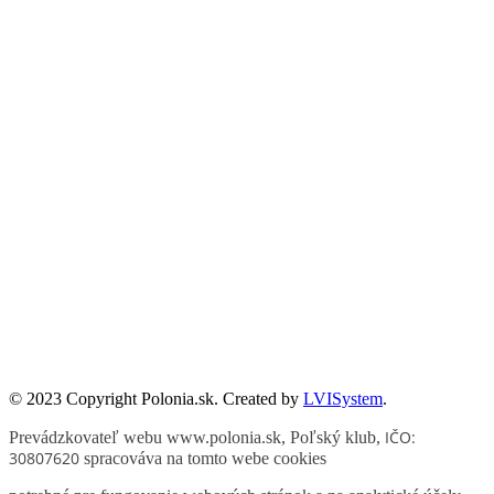
Publikacje wyrażają jedynie poglądy autorów i nie mogą być
utożsamiane z oficjalnym stanowiskiem Senatu RP ani Fundacji
„Pomoc Polakom na Wschodzie” im. Jana Olszewskiego.
Zadanie współfinansowane ze środków Kancelarii Senatu w ramach
sprawowania opieki Senatu Rzeczypospolitej Polskiej nad Polonią i
Polakami za granicą w 2025 roku.
© 2023 Copyright Polonia.sk. Created by
LVISystem
.
IČO:
Prevádzkovateľ webu www.polonia.sk, Poľský klub
,
30807620
spracováva na tomto webe cookies