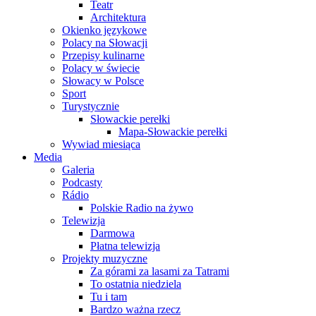
Teatr
Architektura
Okienko językowe
Polacy na Słowacji
Przepisy kulinarne
Polacy w świecie
Słowacy w Polsce
Sport
Turystycznie
Słowackie perełki
Mapa-Słowackie perełki
Wywiad miesiąca
Media
Galeria
Podcasty
Rádio
Polskie Radio na żywo
Telewizja
Darmowa
Płatna telewizja
Projekty muzyczne
Za górami za lasami za Tatrami
To ostatnia niedziela
Tu i tam
Bardzo ważna rzecz