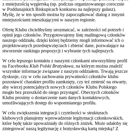
z mniejszością węgierską (np. podczas organizowanego corocznie
w Poddunajskich Biskupicach konkursu na najlepszy gulasz).
Myślę, że w ten sposób można by zapoczątkować dialog z innymi
mniejszościami mieszkającymi w naszym regionie.
Ofertę Klubu chcielibyśmy urozmaicać, w zależności od potrzeb i
opinii jego członków. Przygotowujemy listę mailingową członków
naszego oddziału, dzięki której będziemy mogli informować ich o
projektowanych przedsięwzięciach i zbierać dane, pozwalające na
stworzenie rankingu propozycji i wybranie tych najlepszych.
W celu lepszego kontaktu z naszymi członkami utworzyliśmy profil
na Facebooku
Klub Polski Bratysława
, na którym można znaleźć
wszystkie informacje związane z naszym oddziałem. Trwają jeszcze
dyskusje, czy w celu zachowania prywatności członków klubu
pozostawić charakter profilu zamknięty, czy też zmienić na otwarty,
aby wiecej potencjalnych nowych członków Klubu Polskiego
mogło bez przeszkód do niego przystąpić. Obecnych członków
Klubu prosimy o dostarczenie nam danych kontaktowych,
umożliwiających dostęp do wspomnianego profilu.
W celu zwiększenia integracji i czytelności w strukturach
klubowych planujemy wprowadzenie legitymacji członkowskich,
które będę także upoważniały do różnych zniżek. Może udałoby się
zintegrować naszą legitymację z bratysławską kartą miejską? Z