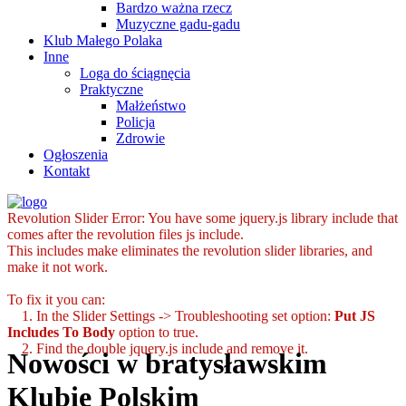
Bardzo ważna rzecz
Muzyczne gadu-gadu
Klub Małego Polaka
Inne
Loga do ściągnęcia
Praktyczne
Małżeństwo
Policja
Zdrowie
Ogłoszenia
Kontakt
Revolution Slider Error: You have some jquery.js library include that
comes after the revolution files js include.
This includes make eliminates the revolution slider libraries, and
make it not work.
To fix it you can:
1. In the Slider Settings -> Troubleshooting set option:
Put JS
Includes To Body
option to true.
2. Find the double jquery.js include and remove it.
Nowości w bratysławskim
Klubie Polskim