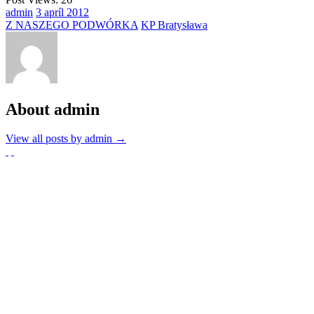
admin
3
apríl
2012
Z NASZEGO PODWÓRKA
KP Bratysława
About admin
View all posts by admin
→
Partnerzy
Publikacje wyrażają jedynie poglądy autorów i nie mogą być
utożsamiane z oficjalnym stanowiskiem Senatu RP ani Fundacji
„Pomoc Polakom na Wschodzie” im. Jana Olszewskiego.