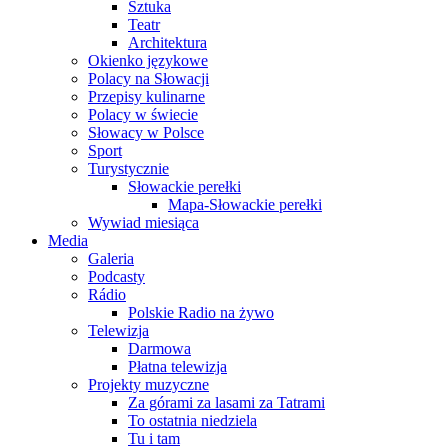
Sztuka
Teatr
Architektura
Okienko językowe
Polacy na Słowacji
Przepisy kulinarne
Polacy w świecie
Słowacy w Polsce
Sport
Turystycznie
Słowackie perełki
Mapa-Słowackie perełki
Wywiad miesiąca
Media
Galeria
Podcasty
Rádio
Polskie Radio na żywo
Telewizja
Darmowa
Płatna telewizja
Projekty muzyczne
Za górami za lasami za Tatrami
To ostatnia niedziela
Tu i tam