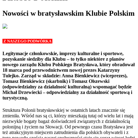
Nowości w bratysławskim Klubie Polskim
Z NASZEGO PODWÓRKA
Legitymacje członkowskie, imprezy kulturalne i sportowe,
pozyskanie siedziby dla Klubu – to tylko niektóre z planów
nowego zarządu Klubu Polskiego Bratysława, który obradował
18 marca pod przewodnictwem nowej prezes Katarzyny
Tulejko. Zarząd w składzie: Anna Bienkiewicz (wiceprezes),
Tomasz Bienkiewicz (skarbnik) i Tomasz Olszewski
(odpowiedzialny za działalność kulturalną) wspomagać będzie
Michał Drzewiecki – odpowiedzialny za działalność sportową i
turystyczną.
Struktura Polonii bratysławskiej w ostatnich latach znacznie się
zmieniła. Wśród nas są ci, którzy mieszkają tutaj od wielu lat i mają
niezwykle bogaty bagaż doświadczeń związanych z działalnością
polonijną i życiem na Słowacji. Od pewnego czasu Bratysława jest
też atrakcyjnym miejscem zatrudnienia dla polskich obywateli i z
tego powodu częścią naszej społeczności staje się coraz więcej ludzi