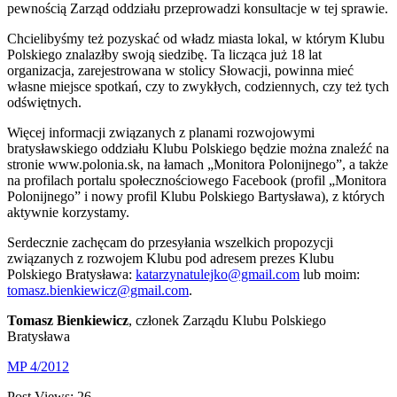
pewnością Zarząd oddziału przeprowadzi konsultacje w tej sprawie.
Chcielibyśmy też pozyskać od władz miasta lokal, w którym Klubu
Polskiego znalazłby swoją siedzibę. Ta licząca już 18 lat
organizacja, zarejestrowana w stolicy Słowacji, powinna mieć
własne miejsce spotkań, czy to zwykłych, codziennych, czy też tych
odświętnych.
Więcej informacji związanych z planami rozwojowymi
bratysławskiego oddziału Klubu Polskiego będzie można znaleźć na
stronie www.polonia.sk, na łamach „Monitora Polonijnego”, a także
na profilach portalu społecznościowego Facebook (profil „Monitora
Polonijnego” i nowy profil Klubu Polskiego Bartysława), z których
aktywnie korzystamy.
Serdecznie zachęcam do przesyłania wszelkich propozycji
związanych z rozwojem Klubu pod adresem prezes Klubu
Polskiego Bratysława:
katarzynatulejko@gmail.com
lub moim:
tomasz.bienkiewicz@gmail.com
.
Tomasz Bienkiewicz
, członek Zarządu Klubu Polskiego
Bratysława
MP 4/2012
Post Views:
26