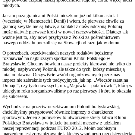
młodych.
Ja sam poza granicami Polski mieszkam już od kilkunastu lat
(wcześniej w Niemczech i Danii) i wiem, że pierwsze chwile za
granicą zwykle nie są łatwe, a kontakt z doświadczoną Polonią
może ułatwić pierwsze kroki w nowej rzeczywistości. Dlatego tak
ważne jest to, aby nowi przybysze z Polski za pośrednictwem
naszego oddziału poczuli się na Słowacji od razu jak w domu.
O potrzebach, oczekiwaniach naszych rodaków będziemy
rozmawiać na najbliższym spotkaniu Klubu Polskiego w
Bratysławie. Chcemy bowiem nasze projekty kierować nie tylko do
młodej, napływowej Polonii, ale także do tych, którzy mieszkają
tutaj od dawna. Oczywiście wśród organizowanych przez nas
imprez nie zabraknie tych tradycyjnych, jak np. „Wieczór szant na
Dunaju“, czy tych nowszych, np. „Majówki – potańcówki“, którą w
ubiegłym roku zorganizowaliśmy po raz pierwszy i która to okazała
się sukcesem.
Wychodząc na przeciw oczekiwaniom Polonii bratysławskiej,
chcielibyśmy przygotować również imprezy o charakterze
sportowym. Jeden z pomysłów to utworzenie strefy kibica Klubu
Polskiego Bratysława w trakcie transmisji meczów z udziałem
naszej reprezentacji podczas EURO 2012. Moim osobistym
marzeniem jest zorganizowanie jakiegoś wspólnego przedsięwzięcia