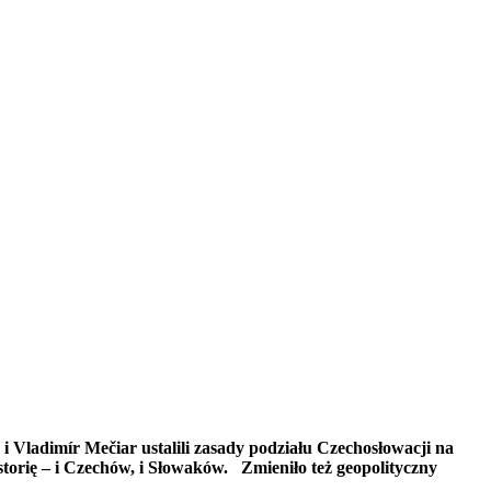
 i Vladimír Mečiar ustalili zasady podziału Czechosłowacji na
storię – i Czechów, i Słowaków. Zmieniło też geopolityczny