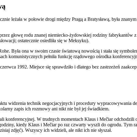
wą
cznie leżała w połowie drogi między Pragą a Bratysławą, była znan
zez głowę rodu znanej niemiecko-żydowskiej rodziny fabrykantów z Br
owacji; ostatecznie osiedliła się w Meksyku).
 Rohe. Była ona w swoim czasie światową nowością i stała się symbol
ach komunistycznych pełniła funkcję rządowego ośrodka konferencyjn
erwca 1992. Miejsce się sprawdziło i dlatego bez zastrzeżeń zaakcept
nktu widzenia technik negocjacyjnych i procedury wypracowywania decy
larny zapis ich rozmowy ani nikt nie był jej świadkiem.
ali konferencyjnej. W trudnych momentach Klaus i Mečiar odchodzili
ziny, kiedy Klaus i Mečiar po raz czwarty wyszli do ogrodu. Tym raz
siaj zdjęć). Wszyscy ich widzieli, ale nikt ich nie słyszał.