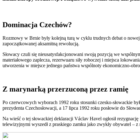
Dominacja Czechów?
Rozmowy w Brnie były kolejną turą w cyklu trudnych debat o nowej 
zapoczątkowanej aksamitną rewolucją.
Słowacy czuli się nieusatysfakcjonowani swoją pozycją we wspólnym
materiałowego zaplecza, rezerwuaru siły roboczej i miejsca lokowania 
utworzenia w miejsce jednego państwa wspólnoty ekonomiczno-obr
Z marynarką przerzuconą przez ramię
Po czerwcowych wyborach 1992 roku stosunki czesko-słowackie były 
prezydenta Czechosłowacji, a 17 lipca 1992 roku posłowie do Słowac
Na wieść o tej słowackiej deklaracji Václav Havel ogłosił rezygnac
telewizyjnymi wyszedł z praskiego zamku jako zwykły obywatel – z 