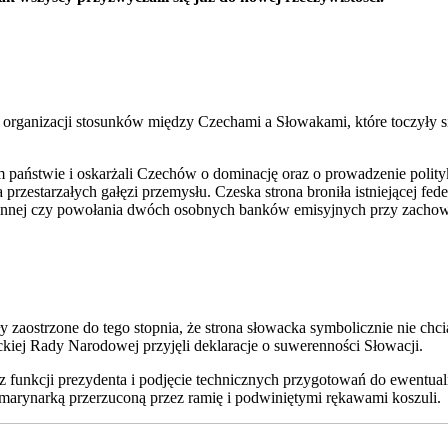
organizacji stosunków między Czechami a Słowakami, które toczyły si
 państwie i oskarżali Czechów o dominację oraz o prowadzenie polit
przestarzałych gałęzi przemysłu. Czeska strona broniła istniejącej fede
onnej czy powołania dwóch osobnych banków emisyjnych przy zachow
zaostrzone do tego stopnia, że strona słowacka symbolicznie nie chc
kiej Rady Narodowej przyjęli deklaracje o suwerenności Słowacji.
ję z funkcji prezydenta i podjęcie technicznych przygotowań do ewentu
marynarką przerzuconą przez ramię i podwiniętymi rękawami koszuli.