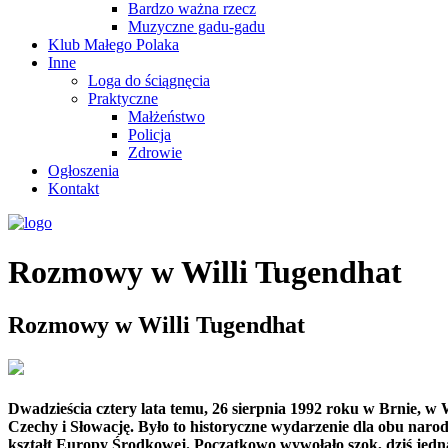
Bardzo ważna rzecz
Muzyczne gadu-gadu
Klub Małego Polaka
Inne
Loga do ściągnęcia
Praktyczne
Małżeństwo
Policja
Zdrowie
Ogłoszenia
Kontakt
Rozmowy w Willi Tugendhat
Rozmowy w Willi Tugendhat
Dwadzieścia cztery lata temu, 26 sierpnia 1992 roku w Brnie, w W
Czechy i Słowację. Było to historyczne wydarzenie dla obu narod
kształt Europy Środkowej. Początkowo wywołało szok, dziś jednak