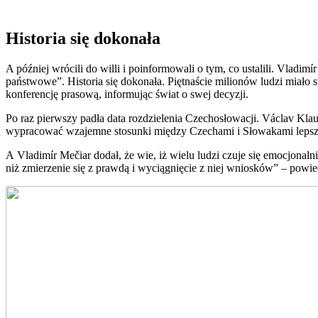
Historia się dokonała
A później wrócili do willi i poinformowali o tym, co ustalili. Vlad
państwowe”. Historia się dokonała. Piętnaście milionów ludzi miało
konferencję prasową, informując świat o swej decyzji.
Po raz pierwszy padła data rozdzielenia Czechosłowacji. Václav Klaus
wypracować wzajemne stosunki między Czechami i Słowakami lepsze o
A Vladimír Mečiar dodał, że wie, iż wielu ludzi czuje się emocjonalni
niż zmierzenie się z prawdą i wyciągnięcie z niej wniosków” – powie