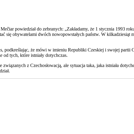
imír Mečiar powiedział do zebranych: „Zakładamy, że 1 stycznia 1993 
 stać się obywatelami dwóch nowopowstałych państw. W kilkadziesiąt m
, podkreślając, że mówi w imieniu Republiki Czeskiej i swojej partii O
d tych, które istniały dotychczas.
e związanych z Czechosłowacją, ale sytuacja taka, jaka istniała dotychc
dział.