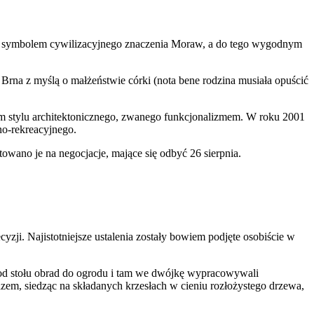
ym symbolem cywilizacyjnego znaczenia Moraw, a do tego wygodnym
na z myślą o małżeństwie córki (nota bene rodzina musiała opuścić
em stylu architektonicznego, zwanego funkcjonalizmem. W roku 2001
o-rekreacyjnego.
owano je na negocjacje, mające się odbyć 26 sierpnia.
zji. Najistotniejsze ustalenia zostały bowiem podjęte osobiście w
 od stołu obrad do ogrodu i tam we dwójkę wypracowywali
em, siedząc na składanych krzesłach w cieniu rozłożystego drzewa,