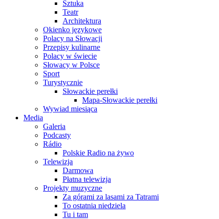
Sztuka
Teatr
Architektura
Okienko językowe
Polacy na Słowacji
Przepisy kulinarne
Polacy w świecie
Słowacy w Polsce
Sport
Turystycznie
Słowackie perełki
Mapa-Słowackie perełki
Wywiad miesiąca
Media
Galeria
Podcasty
Rádio
Polskie Radio na żywo
Telewizja
Darmowa
Płatna telewizja
Projekty muzyczne
Za górami za lasami za Tatrami
To ostatnia niedziela
Tu i tam