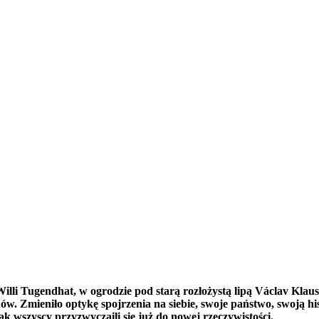
illi Tugendhat, w ogrodzie pod starą rozłożystą lipą Václav Klaus
ów. Zmieniło optykę spojrzenia na siebie, swoje państwo, swoją hi
 wszyscy przyzwyczaili się już do nowej rzeczywistości.