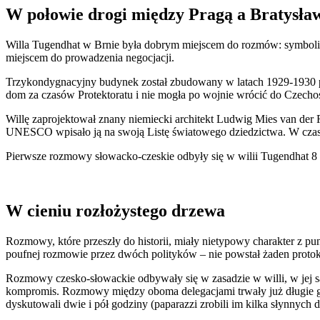
W połowie drogi między Pragą a Bratysła
Willa Tugendhat w Brnie była dobrym miejscem do rozmów: symboli
miejscem do prowadzenia negocjacji.
Trzykondygnacyjny budynek został zbudowany w latach 1929-1930 pr
dom za czasów Protektoratu i nie mogła po wojnie wrócić do Czechosł
Willę zaprojektował znany niemiecki architekt Ludwig Mies van der
UNESCO wpisało ją na swoją Listę światowego dziedzictwa. W czas
Pierwsze rozmowy słowacko-czeskie odbyły się w wilii Tugendhat 8 cz
W cieniu rozłożystego drzewa
Rozmowy, które przeszły do historii, miały nietypowy charakter z pu
poufnej rozmowie przez dwóch polityków – nie powstał żaden protoko
Rozmowy czesko-słowackie odbywały się w zasadzie w willi, w jej s
kompromis. Rozmowy między oboma delegacjami trwały już długie god
dyskutowali dwie i pół godziny (paparazzi zrobili im kilka słynnych dzi