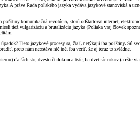
azyka.A práve Rada poľského jazyka vydáva jazykové stanoviská a uznese
 poľštiny komunikačná revolúcia, ktorú odštartoval internet, elektron
niesli tiež vulgarizáciu a brutalizáciu jazyka (Poliaka vraj človek spozn
elitám.
 úpadok? Tieto jazykové procesy sa, žiaľ, netýkajú iba poľštiny. Sú sv
adiť, preto nám neostáva nič iné, iba veriť, že aj teraz to zvládne.
erou) ďalších sto, dvesto či dokonca tisíc, ba dvetisíc rokov (a ešte via