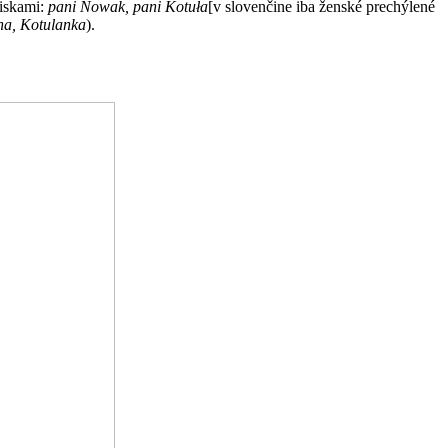
viskami:
pani Nowak, pani Kotuła
[v slovenčine iba ženské prechýlené
a, Kotulanka
).