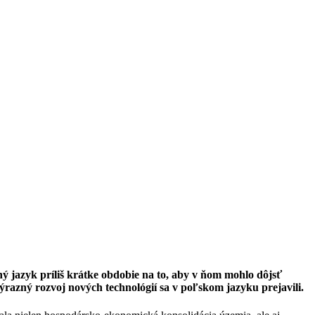
ný jazyk príliš krátke obdobie na to, aby v ňom mohlo dôjsť
azný rozvoj nových technológií sa v poľskom jazyku prejavili.