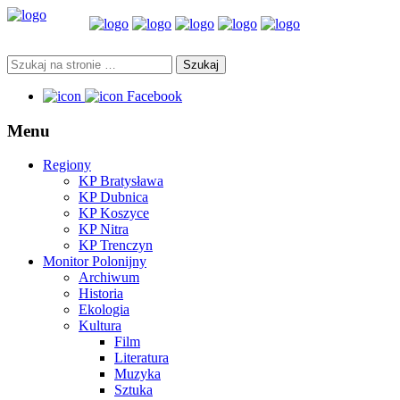
Facebook
Menu
Regiony
KP Bratysława
KP Dubnica
KP Koszyce
KP Nitra
KP Trenczyn
Monitor Polonijny
Archiwum
Historia
Ekologia
Kultura
Film
Literatura
Muzyka
Sztuka