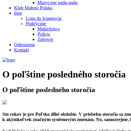
Muzyczne gadu-gadu
Klub Małego Polaka
Inne
Loga do ściągnęcia
Praktyczne
Małżeństwo
Policja
Zdrowie
Ogłoszenia
Kontakt
O poľštine posledného storočia
O poľštine posledného storočia
Sto rokov je pre Poľsko dlhé obdobie. V priebehu storočia sa zme
k akýmkoľvek značným systémovým zmenám. No, samozrejme, histor