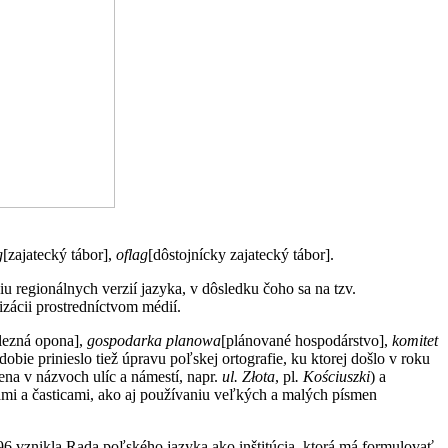
g
[zajatecký tábor],
oflag
[dôstojnícky zajatecký tábor].
 regionálnych verzií jazyka, v dôsledku čoho sa na tzv.
zácii prostredníctvom médií.
lezná opona],
gospodarka planowa
[plánované hospodárstvo],
komitet
bdobie prinieslo tiež úpravu poľskej ortografie, ku ktorej došlo v roku
na v názvoch ulíc a námestí, napr.
ul. Złota
, pl
. Kościuszki
) a
ami a časticami, ako aj používaniu veľkých a malých písmen
6 vznikla Rada poľského jazyka ako inštitúcia, ktorá má formulovať