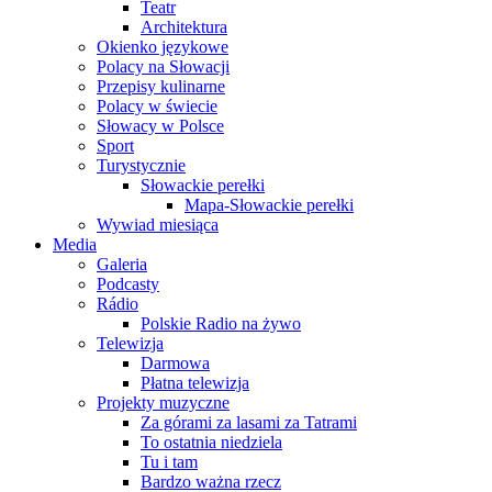
Teatr
Architektura
Okienko językowe
Polacy na Słowacji
Przepisy kulinarne
Polacy w świecie
Słowacy w Polsce
Sport
Turystycznie
Słowackie perełki
Mapa-Słowackie perełki
Wywiad miesiąca
Media
Galeria
Podcasty
Rádio
Polskie Radio na żywo
Telewizja
Darmowa
Płatna telewizja
Projekty muzyczne
Za górami za lasami za Tatrami
To ostatnia niedziela
Tu i tam
Bardzo ważna rzecz