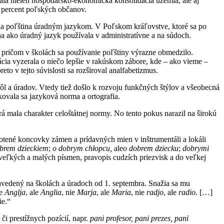
ala nielen hospodársko-ekonomická konsolidácia územia, ale aj
 percent poľských občanov.
ola poľština úradným jazykom. V Poľskom kráľovstve, ktoré sa po
na ako úradný jazyk používala v administratívne a na súdoch.
 pričom v školách sa používanie poľštiny výrazne obmedzilo.
cia vyzerala o niečo lepšie v rakúskom zábore, kde – ako vieme –
o v tejto súvislosti sa rozširoval analfabetizmus.
kôl a úradov. Vtedy tiež došlo k rozvoju funkčných štýlov a všeobecná
ikovala sa jazyková norma a ortografia.
 mala charakter celoštátnej normy. No tento pokus narazil na širokú
otené koncovky zámen a prídavných mien v inštrumentáli a lokáli
obrem dzieckiem
;
o dobrym chłopcu,
ale
o dobrem dziecku
;
dobrymi
 veľkých a malých písmen, pravopis cudzích priezvisk a do veľkej
avedený na školách a úradoch od 1. septembra. Snažia sa mu
še
Anglja
, ale
Anglia
, nie
Marja
, ale
Maria
, nie
radjo
, ale
radio
. […]
ie.“
i prestížnych pozícií, napr.
pani profesor, pani prezes, pani