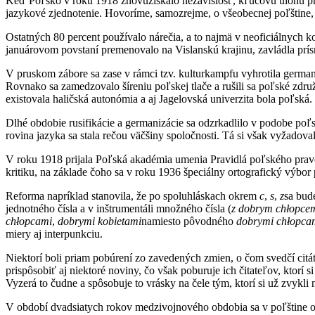
Keď Poľsko v roku 1918 znovuzískalo nezávislosť, kľúčovú úlohu pre
jazykové zjednotenie. Hovoríme, samozrejme, o všeobecnej poľštine
Ostatných 80 percent používalo nárečia, a to najmä v neoficiálnych
januárovom povstaní premenovalo na Vislanskú krajinu, zavládla prísn
V pruskom zábore sa zase v rámci tzv. kulturkampfu vyhrotila germa
Rovnako sa zamedzovalo šíreniu poľskej tlače a rušili sa poľské zdr
existovala haličská autonómia a aj Jagelovská univerzita bola poľská.
Dlhé obdobie rusifikácie a germanizácie sa odzrkadlilo v podobe poľs
rovina jazyka sa stala rečou väčšiny spoločnosti. Tá si však vyžadova
V roku 1918 prijala Poľská akadémia umenia Pravidlá poľského pravop
kritiku, na základe čoho sa v roku 1936 špeciálny ortografický výbor
Reforma napríklad stanovila, že po spoluhláskach okrem
c
,
s
,
z
sa bud
jednotného čísla a v inštrumentáli množného čísla (
z dobrym chłopce
chłopcami
,
dobrymi kobietami
namiesto pôvodného
dobrymi chłopca
miery aj interpunkciu.
Niektorí boli priam pobúrení zo zavedených zmien, o čom svedčí cit
prispôsobiť aj niektoré noviny, čo však poburuje ich čitateľov, ktorí
Vyzerá to čudne a spôsobuje to vrásky na čele tým, ktorí si už zvykli
V období dvadsiatych rokov medzivojnového obdobia sa v poľštine obj