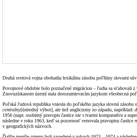
Druhá svetová vojna obohatila lexikálnu zásobu poľštiny slovami súvi
Povojnové obdobie bolo poznačené migráciou – ľudia sa sťahovali z v
Znovuzískanom území stala dorozumievacím jazykom všeobecná poľšti
Poľská ľudová republika vniesla do poľského jazyka slovnú zásobu od
centralny
[ústredný výbor], ale tiež anglicizmy zo západu, napríklad:
d
1956 (napr. osobitný pravopis častice
nie
s tvarmi komparatívu a supe
následne v roku 1963, keď sa pozornosť venovala pravopisu častice
n
v geografických názvoch.
Ďalšie menšie zmeny boli zavedené v rokoch 1973 – 1974 a následne 