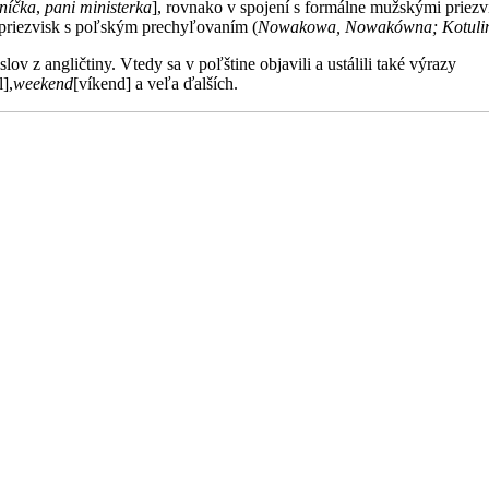
níčka
,
pani ministerka
], rovnako v spojení s formálne mužskými priez
ry priezvisk s poľským prechyľovaním (
Nowakowa, Nowakówna; Kotulin
v z angličtiny. Vtedy sa v poľštine objavili a ustálili také výrazy
],
weekend
[víkend] a veľa ďalších.