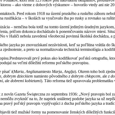
 Poliakov, ktorí boli 123 rokov pod nadvládou okupantov, predstavov
, ktorou – ako vieme z dobových výskumov – hovorilo vtedy ani nie 20
 kontaktoch. Pred rokom 1918 na území pruského a ruského záboru neb
a rusifikácia – v školách sa vyučovalo iba po rusky a rovnako sa rušti
nizácia – nemčina bola totiž na tomto území jediným úradným jazykom,
uženia, pričom dokonca dochádzalo k ponemčovaniu názvov miest. Situá
 No v Haliči nebola zavedená všeobecná povinná školská dochádza, a pret
kého jazyka po znovuzískaní nezávislosti, keď sa poľština vrátila do š
la zjednotenie, a preto sa normalizovala technická terminológia a kodif
isu.Predstavovali prvý pokus ako kodifikovať poľskú ortografiu, ktorá
 podujal na veľmi dôležitú reformu poľského pravopisu.
e písať
i
(
Maria
,
Anglia
namiesto
Marja
,
Anglja
). Okrem toho boli zjedn
m, dobrym dzieckiem
namiesto pôvodného
z dobrym chłopcem
, ale
z d
mi
, ale
dobremi kobietami
). Táto reforma tiež upravovala problematiku
át z novín Gazeta Świąteczna zo septembra 1936: „Nový pravopis bol z
 si nemôžu zvyknúť na to, že napriek ustálenej podobe jazyka sa už nepí
 na pravý poľský pravopis vyplývajúci z ducha poľského jazyka a tradíc
avili tiež mužské formy na pomenovanie ženských dôležitých funkcií č