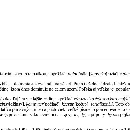
siacimi s touto tematikou, napríklad:
nalot
[nálet],
łapanka
[razia],
stala
idieka do mesta a z východu na západ. Preto tiež dochádzalo k miešaniu
na, ktorá dnes dominuje na celom území Poľska aj vďaka jej populari
zrkadľujúcu vtedajšie reálie, napríklad výrazy ako
żelazna kurtyna
[že
żinsy
[džínsy],
komputer
[počítač],
keczup
[kečup],
serial
[seriál]. Toto o
rlatívu prídavných mien a prísloviek; veľké písmeno pomenovacieho čle
ie
(s príčastiami zakončenými na:
–
ący,
-ny, -ty
) a prípony
-by
so spojk
v rokoch 1992 – 1996, teda už po znovuzískaní suverenity. V roku 199