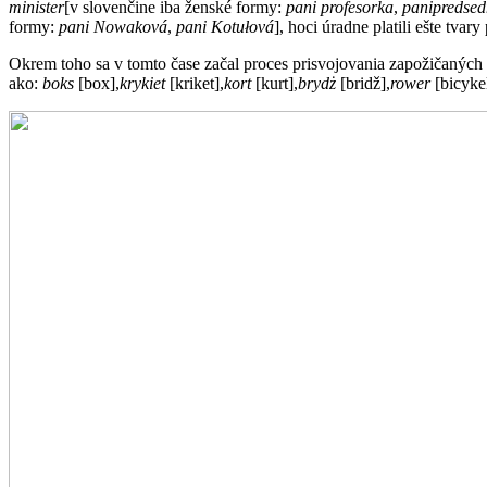
minister
[v slovenčine iba ženské formy:
pani profesorka
,
panipredsed
formy:
pani Nowaková
,
pani Kotułová
], hoci úradne platili ešte tva
Okrem toho sa v tomto čase začal proces prisvojovania zapožičaných slo
ako:
boks
[box],
krykiet
[kriket],
kort
[kurt],
brydż
[bridž],
rower
[bicykel