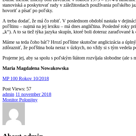
stanoviská a poskytovať rady v záležitostiach používania poľského j
hovoriť a písať po poľsky.
A treba dodať, že má čo robiť. V poslednom období nastala v dejinách
poľštinu – najmä na jej lexiku – má dnes angličtina. Posledné roky pri
„k“). A to sa tiež týka jazyka skupín, ktoré boli doteraz zaraďované k 
Máme sa teda čoho báť? Hrozí poľštine skutočne anglicizácia a úplný
zdôrazniť, že poľština bola neraz v úzkych, no vždy si s tým vedela por
Prajeme jej, aby sa spolu s poľským štátom rozvíjala slobodne (ale s mi
Maria Magdalena Nowakowska
MP 100 Rokov 10/2018
Post Views:
57
admin
11
november
2018
Monitor Polonijny