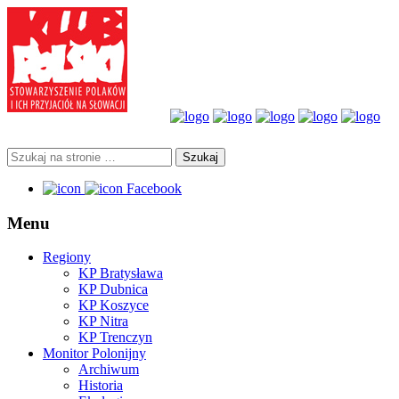
Facebook
Menu
Regiony
KP Bratysława
KP Dubnica
KP Koszyce
KP Nitra
KP Trenczyn
Monitor Polonijny
Archiwum
Historia