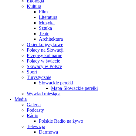
Ekologia
Kultura
Film
Literatura
Muzyka
Sztuka
Teatr
Architektura
Okienko językowe
Polacy na Słowacji
Przepisy kulinarne
Polacy w świecie
Słowacy w Polsce
Sport
Turystycznie
Słowackie perełki
Mapa-Słowackie perełki
Wywiad miesiąca
Media
Galeria
Podcasty
Rádio
Polskie Radio na żywo
Telewizja
Darmowa