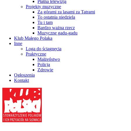
Płatna telewizja
Projekty muzyczne
Za górami za lasami za Tatrami
To ostatnia niedziela
Tu i tam
Bardzo ważna rzecz
Muzyczne gadu-gadu
Klub Małego Polaka
Inne
Loga do ściągnęcia
Praktyczne
Małżeństwo
Policja
Zdrowie
Ogłoszenia
Kontakt