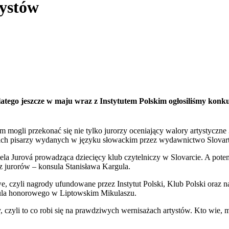
tystów
latego jeszcze w maju wraz z Instytutem Polskim ogłosiliśmy konk
ym mogli przekonać się nie tylko jurorzy oceniający walory artystyczne 3
skich pisarzy wydanych w języku słowackim przez wydawnictwo Slovart
ela Jurová prowadząca dziecięcy klub czytelniczy w Slovarcie. A pot
z jurorów – konsula Stanisława Kargula.
e, czyli nagrody ufundowane przez Instytut Polski, Klub Polski oraz 
ula honorowego w Liptowskim Mikulaszu.
 czyli to co robi się na prawdziwych wernisażach artystów. Kto wie, 