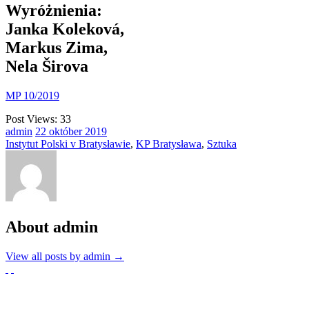
Wyróżnienia:
Janka Koleková,
Markus Zima,
Nela Širova
MP 10/2019
Post Views:
33
admin
22
október
2019
Instytut Polski v Bratysławie
,
KP Bratysława
,
Sztuka
About admin
View all posts by admin
→
Partnerzy