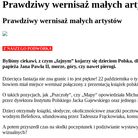
Prawdziwy wernisaż małych ar
Prawdziwy wernisaż małych artystów
Z NASZEGO PODWÓRKA
Byliśmy ciekawi, z czym „fajnym” kojarzy się dzieciom Polska, d
papieża Jana Pawła II, morze, góry, czy nawet pierogi.
Dziecięca fantazja nie zna granic i to jest piękne! 22 października o t
bowiem miał miejsce wernisaż połączony z prezentacją książek pol
O takich pozycjach, jak „Pszczoły“, czy „Mapy“ opowiedziała Micha
przez dyrektora Instytutu Polskiego Jacka Gajewskiego oraz jednego 
Dzieci otrzymały książki, słodycze, okolicznościowe znaczki pocztow
wodnym Bešeňova, ufundowaną przez Tadeusza Frąckowiaka, kons
A potem przyszedł czas na słodki poczęstunek i podziwianie wystawy,
wizualnych?