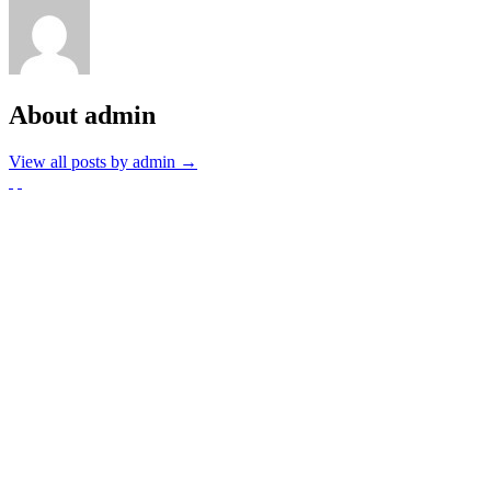
About admin
View all posts by admin
→
Partnerzy
Publikacje wyrażają jedynie poglądy autorów i nie mogą być
utożsamiane z oficjalnym stanowiskiem Senatu RP ani Fundacji
„Pomoc Polakom na Wschodzie” im. Jana Olszewskiego.