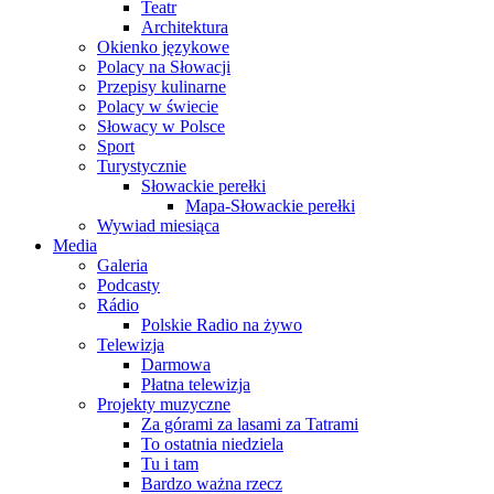
Teatr
Architektura
Okienko językowe
Polacy na Słowacji
Przepisy kulinarne
Polacy w świecie
Słowacy w Polsce
Sport
Turystycznie
Słowackie perełki
Mapa-Słowackie perełki
Wywiad miesiąca
Media
Galeria
Podcasty
Rádio
Polskie Radio na żywo
Telewizja
Darmowa
Płatna telewizja
Projekty muzyczne
Za górami za lasami za Tatrami
To ostatnia niedziela
Tu i tam
Bardzo ważna rzecz