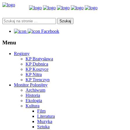
Facebook
Menu
Regiony
KP Bratysława
KP Dubnica
KP Koszyce
KP Nitra
KP Trenczyn
Monitor Polonijny
Archiwum
Historia
Ekologia
Kultura
Film
Literatura
Muzyka
Sztuka