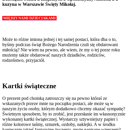
kuzyna w Warszawie Święty Mikołaj.
MIĘDZI NAMI DZIECIAKAMI
Może to różne imiona jednej i tej samej postaci, która dba o to,
byśmy podczas świąt Bożego Narodzenia czuli się obdarowani
miłością? Nie wiem na pewno, ale wiem, że my o tej porze roku
możemy także obdarować naszych dziadków, rodziców,
rodzeństwo, przyjaciół.
Kartki świąteczne
O prezent pod choinką zatroszczy się na pewno któraś ze
wskazanych przeze mnie na początku postaci, ale może są w
naszym życiu osoby, którym dodatkowo chcemy okazać sympatię?
Świetnym sposobem, by to zrobić, jest przesłanie im własnoręcznie
wykonanej kartki świątecznej. Wystarczy sztywniejszy papier i
różne kolorowe taśmy, sznurek, ozdoby, naklejki. A w środku
koniecznie jakieś fantazyjne życzenia, może napisane wierszem?