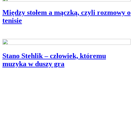
Między stołem a mączką, czyli rozmowy o
tenisie
ROZMOWY NA TEMAT SPORTOWY
Stano Stehlik – człowiek, któremu
muzyka w duszy gra
WYWIAD MIESIĄCA
Partnerzy
Publikacje wyrażają jedynie poglądy autorów i nie mogą być
utożsamiane z oficjalnym stanowiskiem Senatu RP ani Fundacji
„Pomoc Polakom na Wschodzie” im. Jana Olszewskiego.