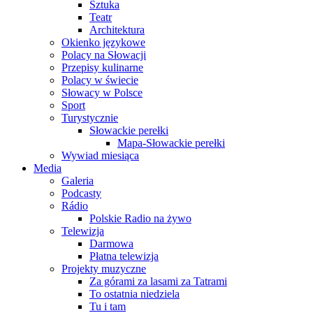
Sztuka
Teatr
Architektura
Okienko językowe
Polacy na Słowacji
Przepisy kulinarne
Polacy w świecie
Słowacy w Polsce
Sport
Turystycznie
Słowackie perełki
Mapa-Słowackie perełki
Wywiad miesiąca
Media
Galeria
Podcasty
Rádio
Polskie Radio na żywo
Telewizja
Darmowa
Płatna telewizja
Projekty muzyczne
Za górami za lasami za Tatrami
To ostatnia niedziela
Tu i tam