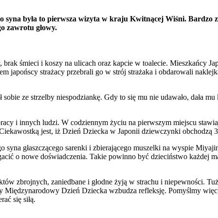
syna była to pierwsza wizyta w kraju Kwitnącej Wiśni. Bardzo za
o zawrotu głowy.
 brak śmieci i koszy na ulicach oraz kapcie w toalecie. Mieszkańcy J
japońscy strażacy przebrali go w strój strażaka i obdarowali naklejka
 sobie ze strzelby niespodziankę. Gdy to się mu nie udawało, dała mu k
acy i innych ludzi. W codziennym życiu na pierwszym miejscu stawiają
Ciekawostką jest, iż Dzień Dziecka w Japonii dziewczynki obchodzą 3
 syna głaszczącego sarenki i zbierającego muszelki na wyspie Miyajim
gacić o nowe doświadczenia. Takie powinno być dzieciństwo każdej małe
iktów zbrojnych, zaniedbane i głodne żyją w strachu i niepewności. Tu
cy Międzynarodowy Dzień Dziecka wzbudza refleksję. Pomyślmy więc o 
ać się siłą.