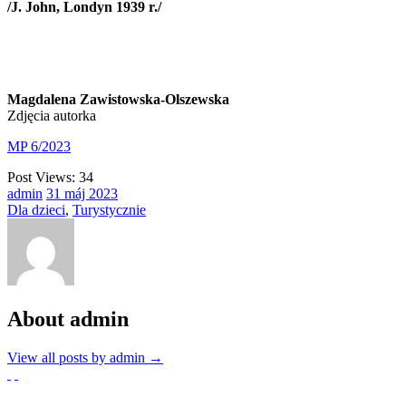
/J. John, Londyn 1939 r./
Magdalena Zawistowska-Olszewska
Zdjęcia autorka
MP 6/2023
Post Views:
34
admin
31
máj
2023
Dla dzieci
,
Turystycznie
About admin
View all posts by admin
→
Partnerzy