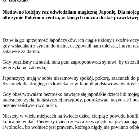
Niedawno kolejny raz odwiedziłam magiczną Japonię. Dla mojego 
olbrzymie Pok
é
mon centra, w których można dostać prawdziweg
Dziwiła go uprzejmość Japończyków, ich ciągłe ukłony i skośne oczy,
gdy wsiadałam z synem do metra, ustępowali nam miejsca, innym razem 
zabawkę za darmo.
Gdy poszliśmy na sushi, inna pani zaproponowała synowi, by ustrzelił
wręczyła mu zabawkę.
Japończycy mają w sobie niesamowity spokój, pokorę, szacunek do pr
Szacunek dla drugiego człowieka to w Japonii podstawowa wartość. 
Gdy obserwowałam beztrosko bawiące się japońskie dzieci lub mojego
radosnego życia, fantastycznej przygody, podróżować, uczyć się i bo
bezpieczeństwie i wolności.
Niestety w wielu miejscach na świecie dzieci cierpią z powodu konfl
końca nie widać. Pierwszy dzień czerwca ze względu na przypadają
i wolności, bo wolność jest prawem, którego nigdy nie powinno odbier