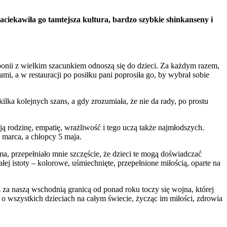
ciekawiła go tamtejsza kultura, bardzo szybkie shinkanseny i
aponii z wielkim szacunkiem odnoszą się do dzieci. Za każdym razem,
mi, a w restauracji po posiłku pani poprosiła go, by wybrał sobie
ilka kolejnych szans, a gdy zrozumiała, że nie da rady, po prostu
 rodzinę, empatię, wrażliwość i tego uczą także najmłodszych.
 marca, a chłopcy 5 maja.
a, przepełniało mnie szczęście, że dzieci te mogą doświadczać
j istoty – kolorowe, uśmiechnięte, przepełnione miłością, oparte na
ż za naszą wschodnią granicą od ponad roku toczy się wojna, której
wszystkich dzieciach na całym świecie, życząc im miłości, zdrowia