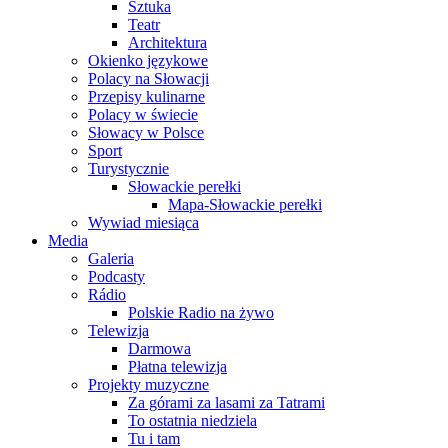
Sztuka
Teatr
Architektura
Okienko językowe
Polacy na Słowacji
Przepisy kulinarne
Polacy w świecie
Słowacy w Polsce
Sport
Turystycznie
Słowackie perełki
Mapa-Słowackie perełki
Wywiad miesiąca
Media
Galeria
Podcasty
Rádio
Polskie Radio na żywo
Telewizja
Darmowa
Płatna telewizja
Projekty muzyczne
Za górami za lasami za Tatrami
To ostatnia niedziela
Tu i tam