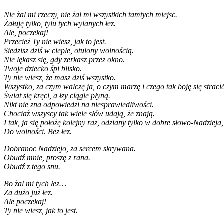
Nie żal mi rzeczy, nie żal mi wszystkich tamtych miejsc.
Żałuję tylko, tylu tych wylanych łez.
Ale, poczekaj!
Przecież Ty nie wiesz, jak to jest.
Siedzisz dziś w cieple, otulony wolnością.
Nie lękasz się, gdy zerkasz przez okno.
Twoje dziecko śpi blisko.
Ty nie wiesz, że masz dziś wszystko.
Wszystko, za czym walczę ja, o czym marzę i czego tak boję się stracić
Świat się kręci, a łzy ciągle płyną.
Nikt nie zna odpowiedzi na niesprawiedliwości.
Chociaż wszyscy tak wiele słów udają, że znają.
I tak, ja się położę kolejny raz, odziany tylko w dobre słowo-Nadzieja
Do wolności. Bez łez.
Dobranoc Nadziejo, za sercem skrywana.
Obudź mnie, proszę z rana.
Obudź z tego snu.
Bo żal mi tych łez…
Za dużo już łez.
Ale poczekaj!
Ty nie wiesz, jak to jest.