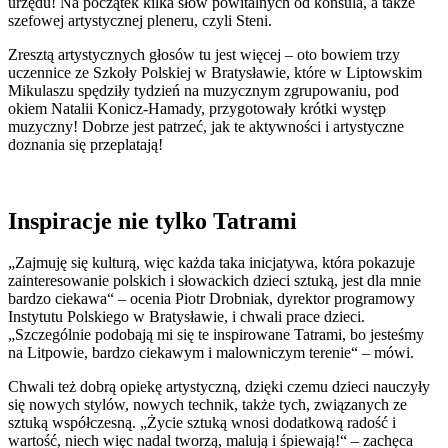
urzędu! Na początek kilka słów powitalnych od konsula, a także
szefowej artystycznej pleneru, czyli Steni.
Zresztą artystycznych głosów tu jest więcej – oto bowiem trzy
uczennice ze Szkoły Polskiej w Bratysławie, które w Liptowskim
Mikulaszu spędziły tydzień na muzycznym zgrupowaniu, pod
okiem Natalii Konicz-Hamady, przygotowały krótki występ
muzyczny! Dobrze jest patrzeć, jak te aktywności i artystyczne
doznania się przeplatają!
Inspiracje nie tylko Tatrami
„Zajmuję się kulturą, więc każda taka inicjatywa, która pokazuje
zainteresowanie polskich i słowackich dzieci sztuką, jest dla mnie
bardzo ciekawa“ – ocenia Piotr Drobniak, dyrektor programowy
Instytutu Polskiego w Bratysławie, i chwali prace dzieci.
„Szczególnie podobają mi się te inspirowane Tatrami, bo jesteśmy
na Litpowie, bardzo ciekawym i malowniczym terenie“ – mówi.
Chwali też dobrą opiekę artystyczną, dzięki czemu dzieci nauczyły
się nowych stylów, nowych technik, także tych, związanych ze
sztuką współczesną. „Życie sztuką wnosi dodatkową radość i
wartość, niech więc nadal tworzą, malują i śpiewają!“ – zachęca