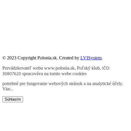
Zadanie współfinansowane ze środków Kancelarii Senatu w ramach
sprawowania opieki Senatu Rzeczypospolitej Polskiej nad Polonią i
Polakami za granicą w 2025 roku.
© 2023 Copyright Polonia.sk. Created by
LVISystem
.
IČO:
Prevádzkovateľ webu www.polonia.sk, Poľský klub
,
30807620
spracováva na tomto webe cookies
potrebné pre fungovanie webových stránok a na analytické účely.
Viac.
.
Súhlasím