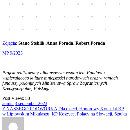
Zdjęcia
:
Stano Stehlik, Anna Porada, Robert Porada
MP 9/2023
Projekt realizowany z finansowym wsparciem Funduszu
wspierającego kulturę mniejszości narodowych oraz w ramach
funduszy polonijnych Ministerstwa Spraw Zagranicznych
Rzeczypospolitej Polskiej.
Post Views:
58
admin
3
september
2023
Z NASZEGO PODWÓRKA
Dla dzieci
,
Honorowy Konsulat RP
w Liptowskim Mikulaszu
,
KP Koszyce
,
Polacy na Słowacji
,
Sztuka