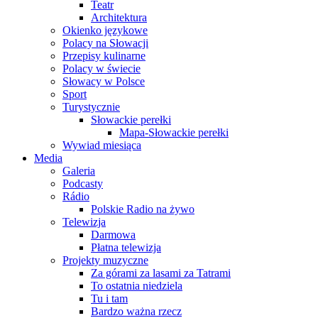
Teatr
Architektura
Okienko językowe
Polacy na Słowacji
Przepisy kulinarne
Polacy w świecie
Słowacy w Polsce
Sport
Turystycznie
Słowackie perełki
Mapa-Słowackie perełki
Wywiad miesiąca
Media
Galeria
Podcasty
Rádio
Polskie Radio na żywo
Telewizja
Darmowa
Płatna telewizja
Projekty muzyczne
Za górami za lasami za Tatrami
To ostatnia niedziela
Tu i tam
Bardzo ważna rzecz