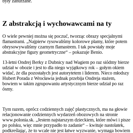
były zanurzane.
Z abstrakcją i wychowawcami na ty
O wiele pewniej można się poczuć, tworząc obrazy specjalnymi
flamastrami. „Najpierw rysowaliśmy kolorowe plamy, które potem
obrysowywaliśmy czarnym flamastrem. I tak powstały moje
abstrakcyjne figury geometryczne“ – pokazuje Benio.
13-letni Ondrej Berky z Dubnicy nad Wagiem po raz siódmy bierze
udział w obozie i jest to dla niego wyjątkowy rok – gołym okiem
widać, że dla pozostałych jest autorytetem i liderem. Nieco młodszy
Hubert Porada z Wrocławia jednak przebija Ondreja stażem,
bowiem w takim zgrupowaniu artystycznym bierze udział po raz
ósmy.
Tym razem, oprócz codziennych zajęć plastycznych, ma na głowie
relacjonowanie codziennych wydarzeń obozowych na stronie
www.polonia.sk. „Jestem najstarszym dzieckiem, które mówi i pisze
po polsku, więc mnie przypadło to zadanie“ – kwituje nastolatek,
podkreślając, że to wcale nie jest łatwe wyzwanie, wymaga bowiem