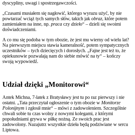
dyscypliny, uwagi i spostrzegawczości.
„Czasami musiałem się nagłowić, którego wyrazu użyć, by nie
powtarzać wciąż tych samych słów, takich jak
obraz
, które potem
zamieniałem na inne, np.
praca
czy
dzieło
“ – dzieli się swoimi
doświadczeniami.
A co mu się podoba w tym obozie, że jest mu wierny od wielu lat?
Na pierwszym miejscu stawia kameralność, potem sympatycznych
uczestników – tych dziecięcych i dorosłych. „Fajne jest też to, że
opiekunowie pozwalają nam do siebie mówić na ty“ – kończy
swoją wypowiedź.
Udział dzięki „Monitorowi“
Antek Michna, 7-latek z Bratysławy jest tu po raz pierwszy i nie
ostatni. „Tata przeczytał ogłoszenie o tym obozie w
Monitorze
Polonijnym
i zgłosił mnie“ – mówi z zadowoleniem. Szczególnie
chwali sobie tu czas wolny z nowymi kolegami, z którymi
popołudniami grywa w piłkę nożną. Ze swoich prac jest
zadowolony. Nazajutrz wszystkie dzieła będą podziwiane w sercu
Liptowa.