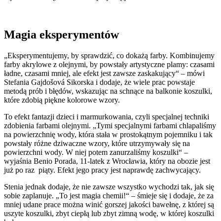
Magia eksperymentów
„Eksperymentujemy, by sprawdzić, co dokażą farby. Kombinujemy
farby akrylowe z olejnymi, by powstały artystyczne plamy: czasami
ładne, czasami mniej, ale efekt jest zawsze zaskakujący“ – mówi
Stefania Gajdošová Sikorska i dodaje, że wiele prac powstaje
metodą prób i błędów, wskazując na schnące na balkonie koszulki,
które zdobią piękne kolorowe wzory.
To efekt fantazji dzieci i marmurkowania, czyli specjalnej techniki
zdobienia farbami olejnymi. „Tymi specjalnymi farbami chlapaliśmy
na powierzchnię wody, która stała w prostokątnym pojemniku i tak
powstały różne dziwaczne wzory, które utrzymywały się na
powierzchni wody. W niej potem zanurzaliśmy koszulki“ –
wyjaśnia Benio Porada, 11-latek z Wrocławia, który na obozie jest
już po raz piąty. Efekt jego pracy jest naprawdę zachwycający.
Stenia jednak dodaje, że nie zawsze wszystko wychodzi tak, jak się
sobie zaplanuje. „To jest magia chemii!“ – śmieje się i dodaje, że za
mniej udane prace można winić gorszej jakości bawełnę, z której są
uszyte koszulki, zbyt ciepłą lub zbyt zimną wodę, w której koszulki