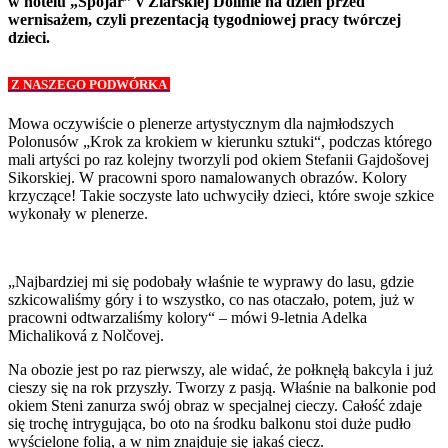
w hotelu „Spojár” v Žiarskiej Dolinie na dzień przed
wernisażem, czyli prezentacją tygodniowej pracy twórczej
dzieci.
Z NASZEGO PODWÓRKA
Mowa oczywiście o plenerze artystycznym dla najmłodszych
Polonusów „Krok za krokiem w kierunku sztuki“, podczas którego
mali artyści po raz kolejny tworzyli pod okiem Stefanii Gajdošovej
Sikorskiej. W pracowni sporo namalowanych obrazów. Kolory
krzyczące! Takie soczyste lato uchwyciły dzieci, które swoje szkice
wykonały w plenerze.
„Najbardziej mi się podobały właśnie te wyprawy do lasu, gdzie
szkicowaliśmy góry i to wszystko, co nas otaczało, potem, już w
pracowni odtwarzaliśmy kolory“ – mówi 9-letnia Adelka
Michaliková z Nolčovej.
Na obozie jest po raz pierwszy, ale widać, że połknęłą bakcyla i już
cieszy się na rok przyszły. Tworzy z pasją. Właśnie na balkonie pod
okiem Steni zanurza swój obraz w specjalnej cieczy. Całość zdaje
się trochę intrygująca, bo oto na środku balkonu stoi duże pudło
wyścielone folią, a w nim znajduje się jakaś ciecz.