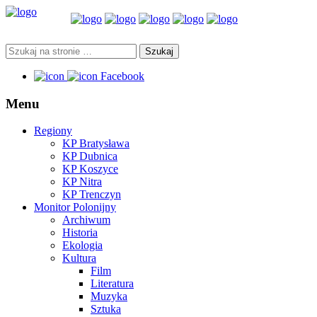
Facebook
Menu
Regiony
KP Bratysława
KP Dubnica
KP Koszyce
KP Nitra
KP Trenczyn
Monitor Polonijny
Archiwum
Historia
Ekologia
Kultura
Film
Literatura
Muzyka
Sztuka