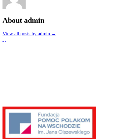
About admin
View all posts by admin
→
Partnerzy
Publikacje wyrażają jedynie poglądy autorów i nie mogą być
utożsamiane z oficjalnym stanowiskiem Senatu RP ani Fundacji
„Pomoc Polakom na Wschodzie” im. Jana Olszewskiego.