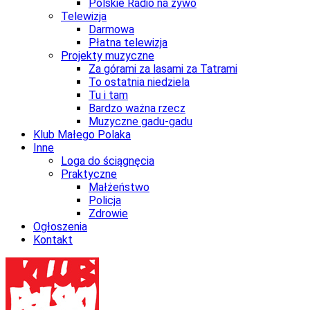
Polskie Radio na żywo
Telewizja
Darmowa
Płatna telewizja
Projekty muzyczne
Za górami za lasami za Tatrami
To ostatnia niedziela
Tu i tam
Bardzo ważna rzecz
Muzyczne gadu-gadu
Klub Małego Polaka
Inne
Loga do ściągnęcia
Praktyczne
Małżeństwo
Policja
Zdrowie
Ogłoszenia
Kontakt