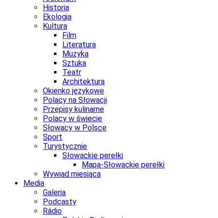
Historia
Ekologia
Kultura
Film
Literatura
Muzyka
Sztuka
Teatr
Architektura
Okienko językowe
Polacy na Słowacji
Przepisy kulinarne
Polacy w świecie
Słowacy w Polsce
Sport
Turystycznie
Słowackie perełki
Mapa-Słowackie perełki
Wywiad miesiąca
Media
Galeria
Podcasty
Rádio