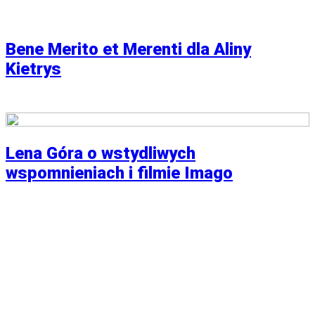
Bene Merito et Merenti dla Aliny
Kietrys
Lena Góra o wstydliwych
wspomnieniach i filmie Imago
WYWIAD MIESIĄCA
Partnerzy
Publikacje wyrażają jedynie poglądy autorów i nie mogą być
utożsamiane z oficjalnym stanowiskiem Senatu RP ani
Fundacji „Pomoc Polakom na Wschodzie” im. Jana