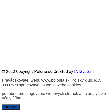
Olszewskiego.
Zadanie współfinansowane ze środków Kancelarii Senatu w
ramach sprawowania opieki Senatu Rzeczypospolitej Polskiej
nad Polonią i Polakami za granicą w 2025 roku.
© 2023 Copyright Polonia.sk. Created by
LVISystem
.
IČO:
Prevádzkovateľ webu www.polonia.sk, Poľský klub
,
30807620
spracováva na tomto webe cookies
potrebné pre fungovanie webových stránok a na analytické
účely.
Viac.
.
Súhlasím