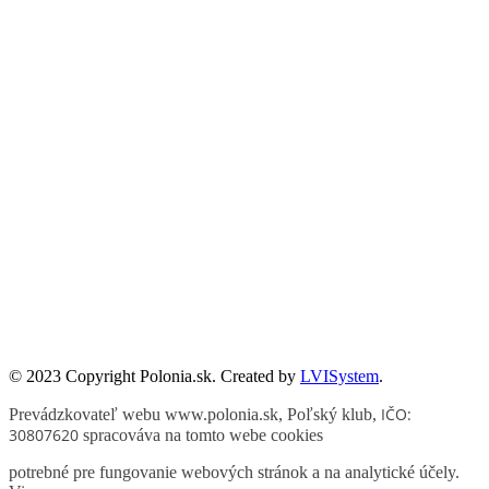
Publikacje wyrażają jedynie poglądy autorów i nie mogą być
utożsamiane z oficjalnym stanowiskiem Senatu RP ani Fundacji
„Pomoc Polakom na Wschodzie” im. Jana Olszewskiego.
Zadanie współfinansowane ze środków Kancelarii Senatu w ramach
sprawowania opieki Senatu Rzeczypospolitej Polskiej nad Polonią i
Polakami za granicą w 2025 roku.
© 2023 Copyright Polonia.sk. Created by
LVISystem
.
IČO:
Prevádzkovateľ webu www.polonia.sk, Poľský klub
,
30807620
spracováva na tomto webe cookies
potrebné pre fungovanie webových stránok a na analytické účely.