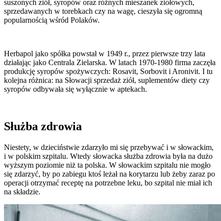
suszonych ziół, syropów oraz różnych mieszanek ziołowych,
sprzedawanych w torebkach czy na wagę, cieszyła się ogromną
popularnością wśród Polaków.
Herbapol jako spółka powstał w 1949 r., przez pierwsze trzy lata
działając jako Centrala Zielarska. W latach 1970-1980 firma zaczęła
produkcję syropów spożywczych: Rosavit, Sorbovit i Aronivit. I tu
kolejna różnica: na Słowacji sprzedaż ziół, suplementów diety czy
syropów odbywała się wyłącznie w aptekach.
Służba zdrowia
Niestety, w dzieciństwie zdarzyło mi się przebywać i w słowackim,
i w polskim szpitalu. Wtedy słowacka służba zdrowia była na dużo
wyższym poziomie niż ta polska. W słowackim szpitalu nie mogło
się zdarzyć, by po zabiegu ktoś leżał na korytarzu lub żeby zaraz po
operacji otrzymać receptę na potrzebne leku, bo szpital nie miał ich
na składzie.