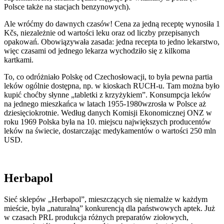
Polsce także na stacjach benzynowych).
Ale wróćmy do dawnych czasów! Cena za jedną receptę wynosiła 1
Kčs, niezależnie od wartości leku oraz od liczby przepisanych
opakowań. Obowiązywała zasada: jedna recepta to jedno lekarstwo,
więc czasami od jednego lekarza wychodziło się z kilkoma
kartkami.
To, co odróżniało Polskę od Czechosłowacji, to była pewna partia
leków ogólnie dostępna, np. w kioskach RUCH-u. Tam można było
kupić choćby słynne „tabletki z krzyżykiem”. Konsumpcja leków
na jednego mieszkańca w latach 1955-1980wzrosła w Polsce aż
dziesięciokrotnie. Według danych Komisji Ekonomicznej ONZ w
roku 1969 Polska była na 10. miejscu największych producentów
leków na świecie, dostarczając medykamentów o wartości 250 mln
USD.
Herbapol
Sieć sklepów „Herbapol”, mieszczących się niemalże w każdym
mieście, była „naturalną” konkurencją dla państwowych aptek. Już
w czasach PRL produkcja różnych preparatów ziołowych,