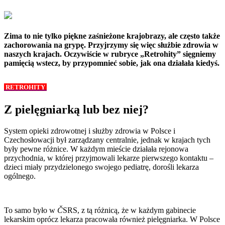
Zima to nie tylko piękne zaśnieżone krajobrazy, ale często także
zachorowania na grypę. Przyjrzymy się więc służbie zdrowia w
naszych krajach. Oczywiście w rubryce „Retrohity” sięgniemy
pamięcią wstecz, by przypomnieć sobie, jak ona działała kiedyś.
RETROHITY
Z pielęgniarką lub bez niej?
System opieki zdrowotnej i służby zdrowia w Polsce i
Czechosłowacji był zarządzany centralnie, jednak w krajach tych
były pewne różnice. W każdym mieście działała rejonowa
przychodnia, w której przyjmowali lekarze pierwszego kontaktu –
dzieci miały przydzielonego swojego pediatrę, dorośli lekarza
ogólnego.
To samo było w
Č
SRS, z tą różnicą, że w każdym gabinecie
lekarskim oprócz lekarza pracowała również pielęgniarka. W Polsce