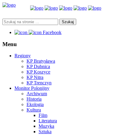
Facebook
Menu
Regiony
KP Bratysława
KP Dubnica
KP Koszyce
KP Nitra
KP Trenczyn
Monitor Polonijny
Archiwum
Historia
Ekologia
Kultura
Film
Literatura
Muzyka
Sztuka