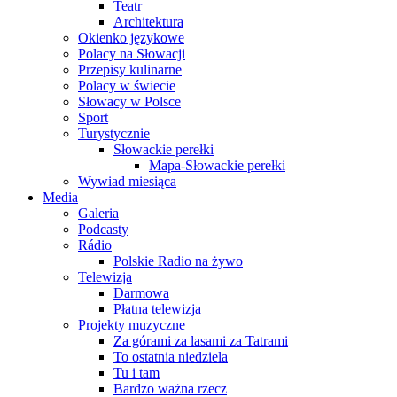
Teatr
Architektura
Okienko językowe
Polacy na Słowacji
Przepisy kulinarne
Polacy w świecie
Słowacy w Polsce
Sport
Turystycznie
Słowackie perełki
Mapa-Słowackie perełki
Wywiad miesiąca
Media
Galeria
Podcasty
Rádio
Polskie Radio na żywo
Telewizja
Darmowa
Płatna telewizja
Projekty muzyczne
Za górami za lasami za Tatrami
To ostatnia niedziela
Tu i tam
Bardzo ważna rzecz