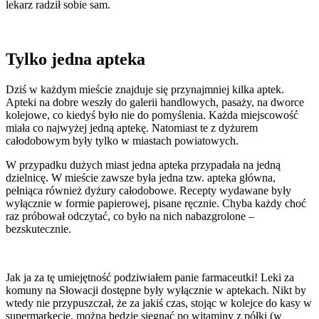
lekarz radził sobie sam.
Tylko jedna apteka
Dziś w każdym mieście znajduje się przynajmniej kilka aptek.
Apteki na dobre weszły do galerii handlowych, pasaży, na dworce
kolejowe, co kiedyś było nie do pomyślenia. Każda miejscowość
miała co najwyżej jedną aptekę. Natomiast te z dyżurem
całodobowym były tylko w miastach powiatowych.
W przypadku dużych miast jedna apteka przypadała na jedną
dzielnicę. W mieście zawsze była jedna tzw. apteka główna,
pełniąca również dyżury całodobowe. Recepty wydawane były
wyłącznie w formie papierowej, pisane ręcznie. Chyba każdy choć
raz próbował odczytać, co było na nich nabazgrolone –
bezskutecznie.
Jak ja za tę umiejętność podziwiałem panie farmaceutki! Leki za
komuny na Słowacji dostępne były wyłącznie w aptekach. Nikt by
wtedy nie przypuszczał, że za jakiś czas, stojąc w kolejce do kasy w
supermarkecie, można będzie sięgnąć po witaminy z półki (w