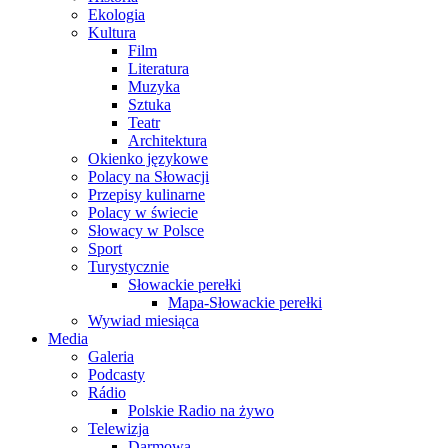
Ekologia
Kultura
Film
Literatura
Muzyka
Sztuka
Teatr
Architektura
Okienko językowe
Polacy na Słowacji
Przepisy kulinarne
Polacy w świecie
Słowacy w Polsce
Sport
Turystycznie
Słowackie perełki
Mapa-Słowackie perełki
Wywiad miesiąca
Media
Galeria
Podcasty
Rádio
Polskie Radio na żywo
Telewizja
Darmowa