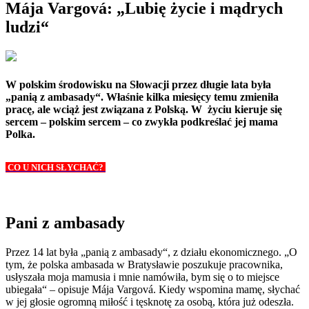
Mája Vargová: „Lubię życie i mądrych
ludzi“
W polskim środowisku na Słowacji przez długie lata była
„panią z ambasady“. Właśnie kilka miesięcy temu zmieniła
pracę, ale wciąż jest związana z Polską. W życiu kieruje się
sercem – polskim sercem – co zwykła podkreślać jej mama
Polka.
CO U NICH SŁYCHAĆ?
Pani z ambasady
Przez 14 lat była „panią z ambasady“, z działu ekonomicznego. „O
tym, że polska ambasada w Bratysławie poszukuje pracownika,
usłyszała moja mamusia i mnie namówiła, bym się o to miejsce
ubiegała“ – opisuje Mája Vargová. Kiedy wspomina mamę, słychać
w jej głosie ogromną miłość i tęsknotę za osobą, która już odeszła.