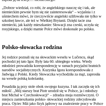
„Dobrze wiedział, co robi, że angielskiego nauczę się i tak, ale
niemieckim pewnie bym się nie zainteresowała“ – wyjaśnia i z
uśmiechem mówi, że rzeczywiście angielski szlifowała nie tylko w
szkolnej ławce, ale też w Wielkiej Brytanii. Dzięki tacie zna
niemiecki, jak każdy mieszkaniec Słowacji zna czeski, uczyła się
rosyjskiego, a dzięki mamie Polce mówi doskonale po polsku.
Polsko-słowacka rodzina
Jej rodzice poznali się na słowackim weselu w Lučencu, skąd
pochodzi jej tato Igor. Były lata 60. ubiegłego wieku. Wtedy
młodzież prowadziła korespondencję w ramach przyjaźni bratnich
narodów socjalistycznych. Kuzynka Igora korespondowała z
Jadwigą z Polski. Kiedy Słowaczka wychodziła za mąż, zaprosiła
na wesele polską koleżankę.
Posadziła ją przy stole obok swojego kuzyna. I tak zaczęła się ich
miłość. „Mój starszy brat Piotr urodził się w Polsce, ja i młodszy
brat Michal w Czechosłowacji“ – zdradza moja rozmówczyni. O
miejscu zamieszkania polsko- słowackiej rodziny zdecydowała
praca. Ojciec Mái jako fizyk jądrowy na znalezienie pracy w Polsce