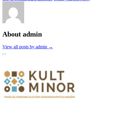
About admin
View all posts by admin
→
Partnerzy
Publikacje wyrażają jedynie poglądy autorów i nie mogą być
utożsamiane z oficjalnym stanowiskiem Senatu RP ani Fundacji
„Pomoc Polakom na Wschodzie” im. Jana Olszewskiego.