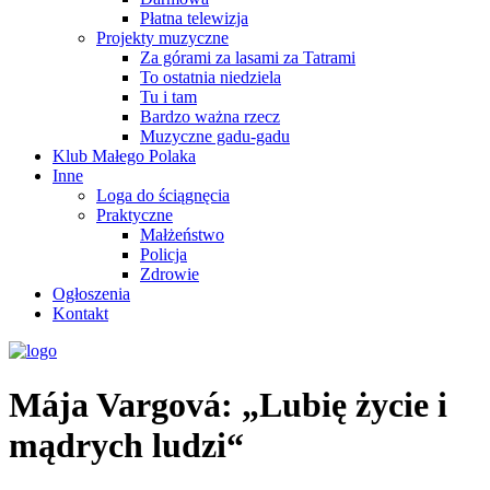
Płatna telewizja
Projekty muzyczne
Za górami za lasami za Tatrami
To ostatnia niedziela
Tu i tam
Bardzo ważna rzecz
Muzyczne gadu-gadu
Klub Małego Polaka
Inne
Loga do ściągnęcia
Praktyczne
Małżeństwo
Policja
Zdrowie
Ogłoszenia
Kontakt
Mája Vargová: „Lubię życie i
mądrych ludzi“