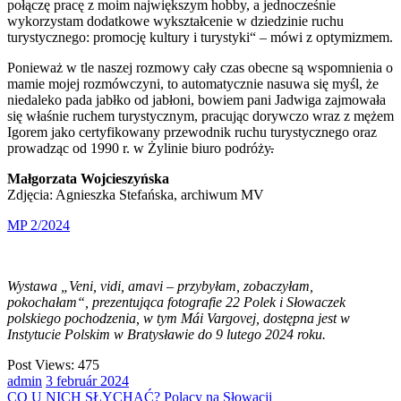
połączę pracę z moim największym hobby, a jednocześnie
wykorzystam dodatkowe wykształcenie w dziedzinie ruchu
turystycznego: promocję kultury i turystyki“ – mówi z optymizmem.
Ponieważ w tle naszej rozmowy cały czas obecne są wspomnienia o
mamie mojej rozmówczyni, to automatycznie nasuwa się myśl, że
niedaleko pada jabłko od jabłoni, bowiem pani Jadwiga zajmowała
się właśnie ruchem turystycznym, pracując dorywczo wraz z mężem
Igorem jako certyfikowany przewodnik ruchu turystycznego oraz
prowadząc od 1990 r. w Żylinie biuro podróży
.
Małgorzata Wojcieszyńska
Zdjęcia: Agnieszka Stefańska, archiwum MV
MP 2/2024
Wystawa „Veni, vidi, amavi – przybyłam, zobaczyłam,
pokochałam“, prezentująca fotografie 22 Polek i Słowaczek
polskiego pochodzenia, w tym Mái Vargovej, dostępna jest w
Instytucie Polskim w Bratysławie do 9 lutego 2024 roku.
Post Views:
475
admin
3
február
2024
CO U NICH SŁYCHAĆ?
Polacy na Słowacji