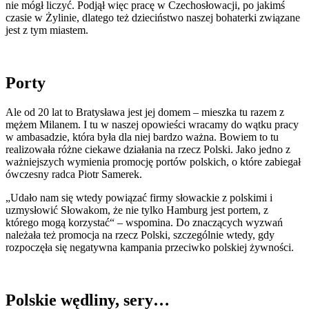
nie mógł liczyć. Podjął więc pracę w Czechosłowacji, po jakimś
czasie w Żylinie, dlatego też dzieciństwo naszej bohaterki związane
jest z tym miastem.
Porty
Ale od 20 lat to Bratysława jest jej domem – mieszka tu razem z
mężem Milanem. I tu w naszej opowieści wracamy do wątku pracy
w ambasadzie, która była dla niej bardzo ważna. Bowiem to tu
realizowała różne ciekawe działania na rzecz Polski. Jako jedno z
ważniejszych wymienia promocję portów polskich, o które zabiegał
ówczesny radca Piotr Samerek.
„Udało nam się wtedy powiązać firmy słowackie z polskimi i
uzmysłowić Słowakom, że nie tylko Hamburg jest portem, z
którego mogą korzystać“ – wspomina. Do znaczących wyzwań
należała też promocja na rzecz Polski, szczególnie wtedy, gdy
rozpoczęła się negatywna kampania przeciwko polskiej żywności.
Polskie wędliny, sery…