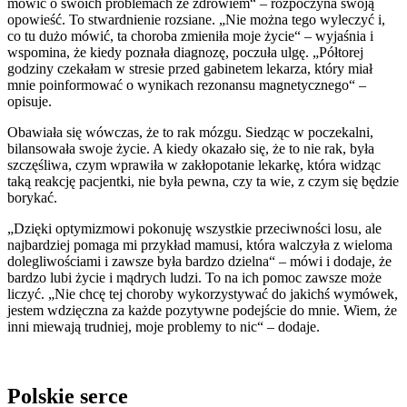
mówić o swoich problemach ze zdrowiem“ – rozpoczyna swoją
opowieść. To stwardnienie rozsiane. „Nie można tego wyleczyć i,
co tu dużo mówić, ta choroba zmieniła moje życie“ – wyjaśnia i
wspomina, że kiedy poznała diagnozę, poczuła ulgę. „Półtorej
godziny czekałam w stresie przed gabinetem lekarza, który miał
mnie poinformować o wynikach rezonansu magnetycznego“ –
opisuje.
Obawiała się wówczas, że to rak mózgu. Siedząc w poczekalni,
bilansowała swoje życie. A kiedy okazało się, że to nie rak, była
szczęśliwa, czym wprawiła w zakłopotanie lekarkę, która widząc
taką reakcję pacjentki, nie była pewna, czy ta wie, z czym się będzie
borykać.
„Dzięki optymizmowi pokonuję wszystkie przeciwności losu, ale
najbardziej pomaga mi przykład mamusi, która walczyła z wieloma
dolegliwościami i zawsze była bardzo dzielna“ – mówi i dodaje, że
bardzo lubi życie i mądrych ludzi. To na ich pomoc zawsze może
liczyć. „Nie chcę tej choroby wykorzystywać do jakichś wymówek,
jestem wdzięczna za każde pozytywne podejście do mnie. Wiem, że
inni miewają trudniej, moje problemy to nic“ – dodaje.
Polskie serce