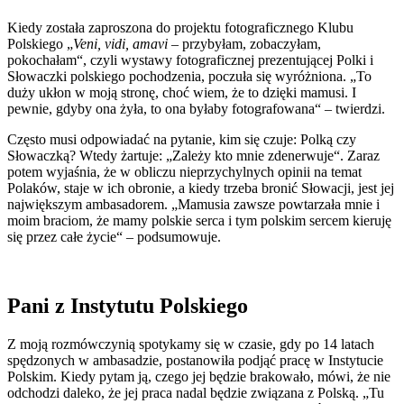
Kiedy została zaproszona do projektu fotograficznego Klubu
Polskiego „
Veni, vidi, amavi
– przybyłam, zobaczyłam,
pokochałam“, czyli wystawy fotograficznej prezentującej Polki i
Słowaczki polskiego pochodzenia, poczuła się wyróżniona. „To
duży ukłon w moją stronę, choć wiem, że to dzięki mamusi. I
pewnie, gdyby ona żyła, to ona byłaby fotografowana“ – twierdzi.
Często musi odpowiadać na pytanie, kim się czuje: Polką czy
Słowaczką? Wtedy żartuje: „Zależy kto mnie zdenerwuje“. Zaraz
potem wyjaśnia, że w obliczu nieprzychylnych opinii na temat
Polaków, staje w ich obronie, a kiedy trzeba bronić Słowacji, jest jej
największym ambasadorem. „Mamusia zawsze powtarzała mnie i
moim braciom, że mamy polskie serca i tym polskim sercem kieruję
się przez całe życie“ – podsumowuje.
Pani z Instytutu Polskiego
Z moją rozmówczynią spotykamy się w czasie, gdy po 14 latach
spędzonych w ambasadzie, postanowiła podjąć pracę w Instytucie
Polskim. Kiedy pytam ją, czego jej będzie brakowało, mówi, że nie
odchodzi daleko, że jej praca nadal będzie związana z Polską. „Tu