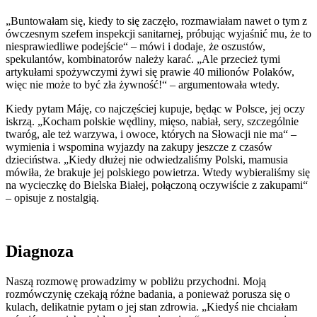
„Buntowałam się, kiedy to się zaczęło, rozmawiałam nawet o tym z
ówczesnym szefem inspekcji sanitarnej, próbując wyjaśnić mu, że to
niesprawiedliwe podejście“ – mówi i dodaje, że oszustów,
spekulantów, kombinatorów należy karać. „Ale przecież tymi
artykułami spożywczymi żywi się prawie 40 milionów Polaków,
więc nie może to być zła żywność!“ – argumentowała wtedy.
Kiedy pytam Máję, co najczęściej kupuje, będąc w Polsce, jej oczy
iskrzą. „Kocham polskie wędliny, mięso, nabiał, sery, szczególnie
twaróg, ale też warzywa, i owoce, których na Słowacji nie ma“ –
wymienia i wspomina wyjazdy na zakupy jeszcze z czasów
dzieciństwa. „Kiedy dłużej nie odwiedzaliśmy Polski, mamusia
mówiła, że brakuje jej polskiego powietrza. Wtedy wybieraliśmy się
na wycieczkę do Bielska Białej, połączoną oczywiście z zakupami“
– opisuje z nostalgią.
Diagnoza
Naszą rozmowę prowadzimy w pobliżu przychodni. Moją
rozmówczynię czekają różne badania, a ponieważ porusza się o
kulach, delikatnie pytam o jej stan zdrowia. „Kiedyś nie chciałam