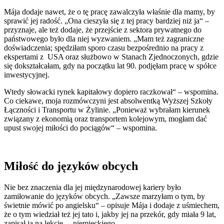
Mája dodaje nawet, że o tę pracę zawalczyła właśnie dla mamy, by
sprawić jej radość. „Ona cieszyła się z tej pracy bardziej niż ja“ –
przyznaje, ale też dodaje, że przejście z sektora prywatnego do
państwowego było dla niej wyzwaniem. „Mam też zagraniczne
doświadczenia; spędziłam sporo czasu bezpośrednio na pracy z
ekspertami z USA oraz służbowo w Stanach Zjednoczonych, gdzie
się dokształcałam, gdy na początku lat 90. podjęłam pracę w spółce
inwestycyjnej.
Wtedy słowacki rynek kapitałowy dopiero raczkował“ – wspomina.
Co ciekawe, moja rozmówczyni jest absolwentką Wyższej Szkoły
Łączności i Transportu w Żylinie. „Ponieważ wybrałam kierunek
związany z ekonomią oraz transportem kolejowym, mogłam dać
upust swojej miłości do pociągów“ – wspomina.
Miłość do języków obcych
Nie bez znaczenia dla jej międzynarodowej kariery było
zamiłowanie do języków obcych. „Zawsze marzyłam o tym, by
świetnie mówić po angielsku“ – opisuje Mája i dodaje z uśmiechem,
że o tym wiedział też jej tato i, jakby jej na przekór, gdy miała 9 lat,
zapisał ją na lekcje… niemieckiego.