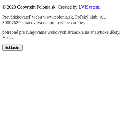
© 2023 Copyright Polonia.sk. Created by
LVISystem
.
IČO:
Prevádzkovateľ webu www.polonia.sk, Poľský klub
,
30807620
spracováva na tomto webe cookies
potrebné pre fungovanie webových stránok a na analytické účely.
Viac.
.
Súhlasím