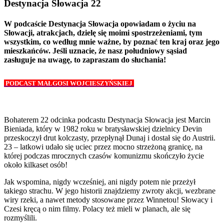
Destynacja Słowacja 22
W podcaście Destynacja Słowacja opowiadam o życiu na
Słowacji, atrakcjach, dzielę się moimi spostrzeżeniami, tym
wszystkim, co według mnie ważne, by poznać ten kraj oraz jego
mieszkańców. Jeśli uznacie, że nasz południowy sąsiad
zasługuje na uwagę, to zapraszam do słuchania!
PODCAST MAŁGOSI WOJCIESZYŃSKIEJ
Bohaterem 22 odcinka podcastu Destynacja Słowacja jest Marcin
Bieniada, który w 1982 roku w bratysławskiej dzielnicy Devin
przeskoczył drut kolczasty, przepłynął Dunaj i dostał się do Austrii.
23 – latkowi udało się uciec przez mocno strzeżoną granicę, na
której podczas mrocznych czasów komunizmu skończyło życie
około kilkaset osób!
Jak wspomina, nigdy wcześniej, ani nigdy potem nie przeżył
takiego strachu. W jego historii znajdziemy zwroty akcji, wezbrane
wiry rzeki, a nawet metody stosowane przez Winnetou! Słowacy i
Czesi kręcą o nim filmy. Polacy też mieli w planach, ale się
rozmyślili.