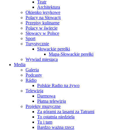
Teatr
Architektura
Okienko językowe
Polacy na Słowacji
Przepisy kulinarne
Polacy w świecie
Słowacy w Polsce
Sport
Turystycznie
Słowackie perełki
Mapa-Słowackie perełki
Wywiad miesiąca
Media
Galeria
Podcasty
Rádio
Polskie Radio na żywo
Telewizja
Darmowa
Płatna telewizja
Projekty muzyczne
Za górami za lasami za Tatrami
To ostatnia niedziela
Tu i tam
Bardzo ważna rzecz