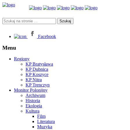
Facebook
Menu
Regiony
KP Bratysława
KP Dubnica
KP Koszyce
KP Nitra
KP Trenczyn
Monitor Polonijny
Archiwum
Historia
Ekologia
Kultura
Film
Literatura
Muzyka