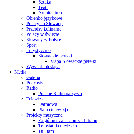
Sztuka
Teatr
Architektura
Okienko językowe
Polacy na Słowacji
Przepisy kulinarne
Polacy w świecie
Słowacy w Polsce
Sport
Turystycznie
Słowackie perełki
Mapa-Słowackie perełki
Wywiad miesiąca
Media
Galeria
Podcasty
Rádio
Polskie Radio na żywo
Telewizja
Darmowa
Płatna telewizja
Projekty muzyczne
Za górami za lasami za Tatrami
To ostatnia niedziela
Tu i tam