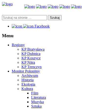
Facebook
Menu
Regiony
KP Bratysława
KP Dubnica
KP Koszyce
KP Nitra
KP Trenczyn
Monitor Polonijny
Archiwum
Historia
Ekologia
Kultura
Film
Literatura
Muzyka
Sztuka