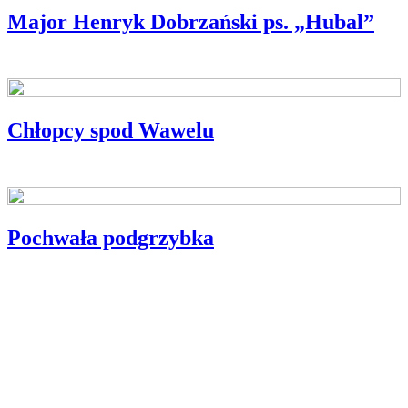
Major Henryk Dobrzański ps. „Hubal”
TO WARTO WIEDZIEĆ
Chłopcy spod Wawelu
WYWIAD MIESIĄCA
Pochwała podgrzybka
PIEKARNIK
Partnerzy
Publikacje wyrażają jedynie poglądy autorów i nie mogą być
utożsamiane z oficjalnym stanowiskiem Senatu RP ani Fundacji
„Pomoc Polakom na Wschodzie” im. Jana Olszewskiego.