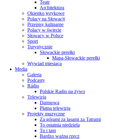
Teatr
Architektura
Okienko językowe
Polacy na Słowacji
Przepisy kulinarne
Polacy w świecie
Słowacy w Polsce
Sport
Turystycznie
Słowackie perełki
Mapa-Słowackie perełki
Wywiad miesiąca
Media
Galeria
Podcasty
Rádio
Polskie Radio na żywo
Telewizja
Darmowa
Płatna telewizja
Projekty muzyczne
Za górami za lasami za Tatrami
To ostatnia niedziela
Tu i tam
Bardzo ważna rzecz