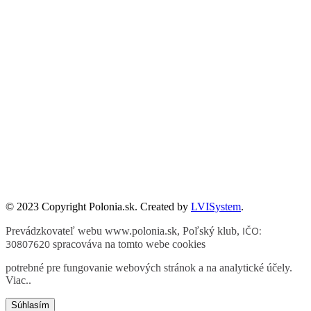
utożsamiane z oficjalnym stanowiskiem Senatu RP ani Fundacji
„Pomoc Polakom na Wschodzie” im. Jana Olszewskiego.
Zadanie współfinansowane ze środków Kancelarii Senatu w ramach
sprawowania opieki Senatu Rzeczypospolitej Polskiej nad Polonią i
Polakami za granicą w 2025 roku.
© 2023 Copyright Polonia.sk. Created by
LVISystem
.
IČO:
Prevádzkovateľ webu www.polonia.sk, Poľský klub
,
30807620
spracováva na tomto webe cookies
potrebné pre fungovanie webových stránok a na analytické účely.
Viac.
.
Súhlasím