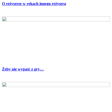
O reżyserze w rękach innego reżysera
Żeby nie wypaść z gry…