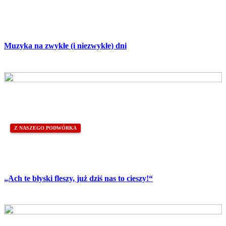
Muzyka na zwykłe (i niezwykłe) dni
Z NASZEGO PODWÓRKA
„Ach te błyski fleszy, już dziś nas to cieszy!“