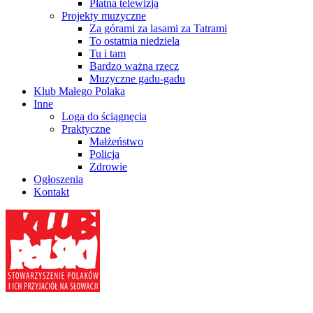
Płatna telewizja
Projekty muzyczne
Za górami za lasami za Tatrami
To ostatnia niedziela
Tu i tam
Bardzo ważna rzecz
Muzyczne gadu-gadu
Klub Małego Polaka
Inne
Loga do ściągnęcia
Praktyczne
Małżeństwo
Policja
Zdrowie
Ogłoszenia
Kontakt