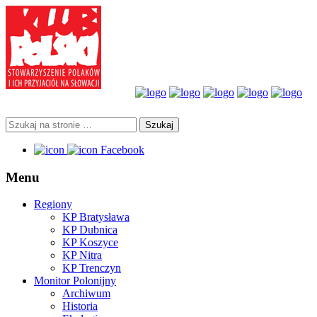
Facebook
Menu
Regiony
KP Bratysława
KP Dubnica
KP Koszyce
KP Nitra
KP Trenczyn
Monitor Polonijny
Archiwum
Historia