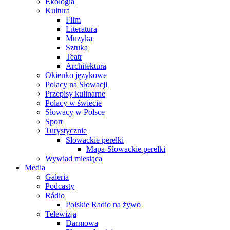
Ekologia
Kultura
Film
Literatura
Muzyka
Sztuka
Teatr
Architektura
Okienko językowe
Polacy na Słowacji
Przepisy kulinarne
Polacy w świecie
Słowacy w Polsce
Sport
Turystycznie
Słowackie perełki
Mapa-Słowackie perełki
Wywiad miesiąca
Media
Galeria
Podcasty
Rádio
Polskie Radio na żywo
Telewizja
Darmowa