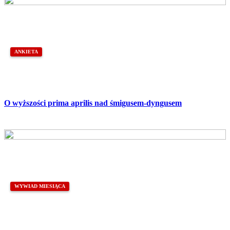
ANKIETA
O wyższości prima aprilis nad śmigusem-dyngusem
WYWIAD MIESIĄCA