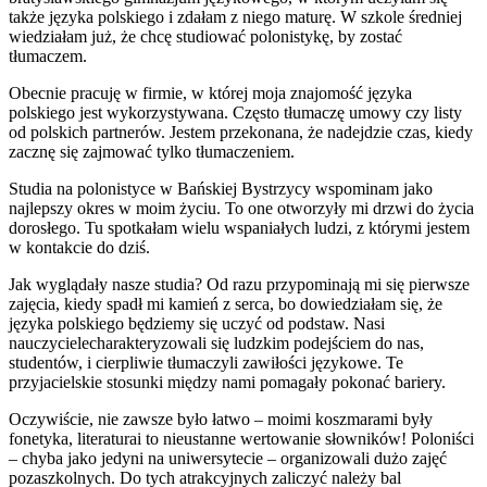
także języka polskiego i zdałam z niego maturę. W szkole średniej
wiedziałam już, że chcę studiować polonistykę, by zostać
tłumaczem.
Obecnie pracuję w firmie, w której moja znajomość języka
polskiego jest wykorzystywana. Często tłumaczę umowy czy listy
od polskich partnerów. Jestem przekonana, że nadejdzie czas, kiedy
zacznę się zajmować tylko tłumaczeniem.
Studia na polonistyce w Bańskiej Bystrzycy wspominam jako
najlepszy okres w moim życiu. To one otworzyły mi drzwi do życia
dorosłego. Tu spotkałam wielu wspaniałych ludzi, z którymi jestem
w kontakcie do dziś.
Jak wyglądały nasze studia? Od razu przypominają mi się pierwsze
zajęcia, kiedy spadł mi kamień z serca, bo dowiedziałam się, że
języka polskiego będziemy się uczyć od podstaw. Nasi
nauczycielecharakteryzowali się ludzkim podejściem do nas,
studentów, i cierpliwie tłumaczyli zawiłości językowe. Te
przyjacielskie stosunki między nami pomagały pokonać bariery.
Oczywiście, nie zawsze było łatwo – moimi koszmarami były
fonetyka, literaturai to nieustanne wertowanie słowników! Poloniści
– chyba jako jedyni na uniwersytecie – organizowali dużo zajęć
pozaszkolnych. Do tych atrakcyjnych zaliczyć należy bal