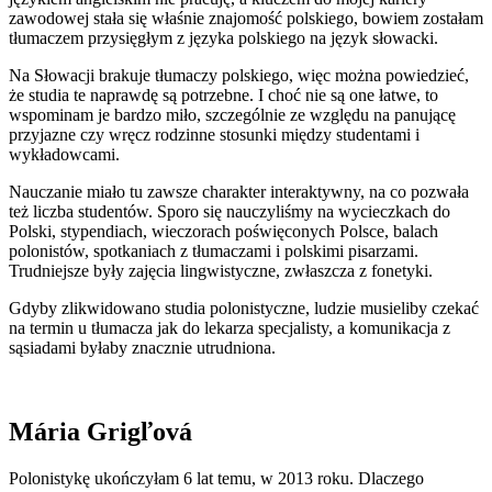
zawodowej stała się właśnie znajomość polskiego, bowiem zostałam
tłumaczem przysięgłym z języka polskiego na język słowacki.
Na Słowacji brakuje tłumaczy polskiego, więc można powiedzieć,
że studia te naprawdę są potrzebne. I choć nie są one łatwe, to
wspominam je bardzo miło, szczególnie ze względu na panującę
przyjazne czy wręcz rodzinne stosunki między studentami i
wykładowcami.
Nauczanie miało tu zawsze charakter interaktywny, na co pozwała
też liczba studentów. Sporo się nauczyliśmy na wycieczkach do
Polski, stypendiach, wieczorach poświęconych Polsce, balach
polonistów, spotkaniach z tłumaczami i polskimi pisarzami.
Trudniejsze były zajęcia lingwistyczne, zwłaszcza z fonetyki.
Gdyby zlikwidowano studia polonistyczne, ludzie musieliby czekać
na termin u tłumacza jak do lekarza specjalisty, a komunikacja z
sąsiadami byłaby znacznie utrudniona.
Mária Grigľová
Polonistykę ukończyłam 6 lat temu, w 2013 roku. Dlaczego