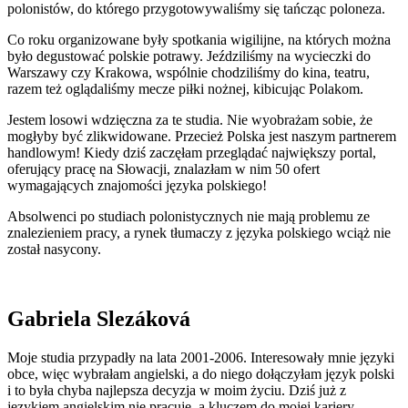
polonistów, do którego przygotowywaliśmy się tańcząc poloneza.
Co roku organizowane były spotkania wigilijne, na których można
było degustować polskie potrawy. Jeździliśmy na wycieczki do
Warszawy czy Krakowa, wspólnie chodziliśmy do kina, teatru,
razem też oglądaliśmy mecze piłki nożnej, kibicując Polakom.
Jestem losowi wdzięczna za te studia. Nie wyobrażam sobie, że
mogłyby być zlikwidowane. Przecież Polska jest naszym partnerem
handlowym! Kiedy dziś zaczęłam przeglądać największy portal,
oferujący pracę na Słowacji, znalazłam w nim 50 ofert
wymagających znajomości języka polskiego!
Absolwenci po studiach polonistycznych nie mają problemu ze
znalezieniem pracy, a rynek tłumaczy z języka polskiego wciąż nie
został nasycony.
Gabriela Slezáková
Moje studia przypadły na lata 2001-2006. Interesowały mnie języki
obce, więc wybrałam angielski, a do niego dołączyłam język polski
i to była chyba najlepsza decyzja w moim życiu. Dziś już z
językiem angielskim nie pracuję, a kluczem do mojej kariery