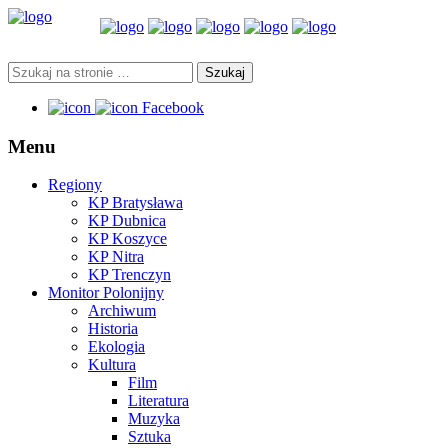
Facebook
Menu
Regiony
KP Bratysława
KP Dubnica
KP Koszyce
KP Nitra
KP Trenczyn
Monitor Polonijny
Archiwum
Historia
Ekologia
Kultura
Film
Literatura
Muzyka
Sztuka