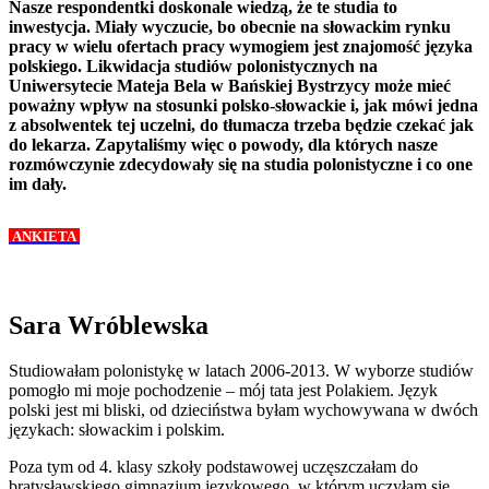
Nasze respondentki doskonale wiedzą, że te studia to
inwestycja. Miały wyczucie, bo obecnie na słowackim rynku
pracy w wielu ofertach pracy wymogiem jest znajomość języka
polskiego. Likwidacja studiów polonistycznych na
Uniwersytecie Mateja Bela w Bańskiej Bystrzycy może mieć
poważny wpływ na stosunki polsko-słowackie i, jak mówi jedna
z absolwentek tej uczelni, do tłumacza trzeba będzie czekać jak
do lekarza. Zapytaliśmy więc o powody, dla których nasze
rozmówczynie zdecydowały się na studia polonistyczne i co one
im dały.
ANKIETA
Sara Wróblewska
Studiowałam polonistykę w latach 2006-2013. W wyborze studiów
pomogło mi moje pochodzenie – mój tata jest Polakiem. Język
polski jest mi bliski, od dzieciństwa byłam wychowywana w dwóch
językach: słowackim i polskim.
Poza tym od 4. klasy szkoły podstawowej uczęszczałam do
bratysławskiego gimnazjum językowego, w którym uczyłam się