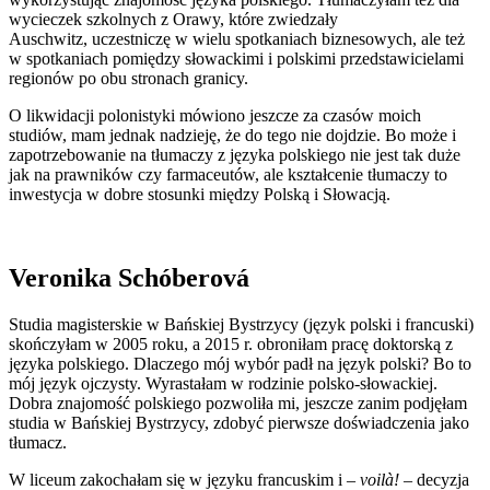
wycieczek szkolnych z Orawy, które zwiedzały
Auschwitz, uczestniczę w wielu spotkaniach biznesowych, ale też
w spotkaniach pomiędzy słowackimi i polskimi przedstawicielami
regionów po obu stronach granicy.
O likwidacji polonistyki mówiono jeszcze za czasów moich
studiów, mam jednak nadzieję, że do tego nie dojdzie. Bo może i
zapotrzebowanie na tłumaczy z języka polskiego nie jest tak duże
jak na prawników czy farmaceutów, ale kształcenie tłumaczy to
inwestycja w dobre stosunki między Polską i Słowacją.
Veronika Schóberová
Studia magisterskie w Bańskiej Bystrzycy (język polski i francuski)
skończyłam w 2005 roku, a 2015 r. obroniłam pracę doktorską z
języka polskiego. Dlaczego mój wybór padł na język polski? Bo to
mój język ojczysty. Wyrastałam w rodzinie polsko-słowackiej.
Dobra znajomość polskiego pozwoliła mi, jeszcze zanim podjęłam
studia w Bańskiej Bystrzycy, zdobyć pierwsze doświadczenia jako
tłumacz.
W liceum zakochałam się w języku francuskim i –
voilà!
– decyzja