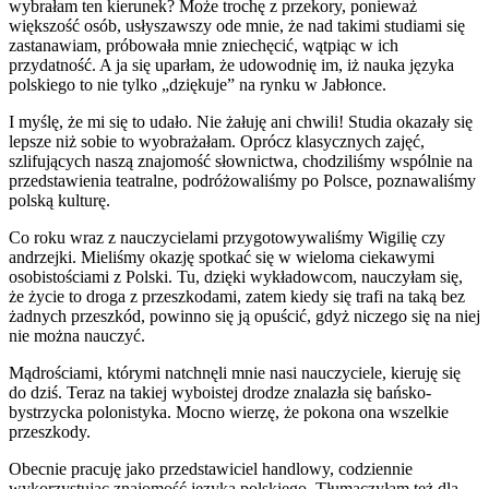
wybrałam ten kierunek? Może trochę z przekory, ponieważ
większość osób, usłyszawszy ode mnie, że nad takimi studiami się
zastanawiam, próbowała mnie zniechęcić, wątpiąc w ich
przydatność. A ja się uparłam, że udowodnię im, iż nauka języka
polskiego to nie tylko „dziękuje” na rynku w Jabłonce.
I myślę, że mi się to udało. Nie żałuję ani chwili! Studia okazały się
lepsze niż sobie to wyobrażałam. Oprócz klasycznych zajęć,
szlifujących naszą znajomość słownictwa, chodziliśmy wspólnie na
przedstawienia teatralne, podróżowaliśmy po Polsce, poznawaliśmy
polską kulturę.
Co roku wraz z nauczycielami przygotowywaliśmy Wigilię czy
andrzejki. Mieliśmy okazję spotkać się w wieloma ciekawymi
osobistościami z Polski. Tu, dzięki wykładowcom, nauczyłam się,
że życie to droga z przeszkodami, zatem kiedy się trafi na taką bez
żadnych przeszkód, powinno się ją opuścić, gdyż niczego się na niej
nie można nauczyć.
Mądrościami, którymi natchnęli mnie nasi nauczyciele, kieruję się
do dziś. Teraz na takiej wyboistej drodze znalazła się bańsko-
bystrzycka polonistyka. Mocno wierzę, że pokona ona wszelkie
przeszkody.
Obecnie pracuję jako przedstawiciel handlowy, codziennie
wykorzystując znajomość języka polskiego. Tłumaczyłam też dla