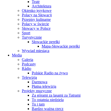
Teatr
Architektura
Okienko językowe
Polacy na Słowacji
Przepisy kulinarne
Polacy w świecie
Słowacy w Polsce
Sport
Turystycznie
Słowackie perełki
Mapa-Słowackie perełki
Wywiad miesiąca
Media
Galeria
Podcasty
Rádio
Polskie Radio na żywo
Telewizja
Darmowa
Płatna telewizja
Projekty muzyczne
Za górami za lasami za Tatrami
To ostatnia niedziela
Tu i tam
Bardzo ważna rzecz