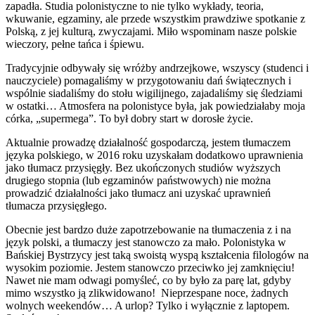
zapadła. Studia polonistyczne to nie tylko wykłady, teoria,
wkuwanie, egzaminy, ale przede wszystkim prawdziwe spotkanie z
Polską, z jej kulturą, zwyczajami. Miło wspominam nasze polskie
wieczory, pełne tańca i śpiewu.
Tradycyjnie odbywały się wróżby andrzejkowe, wszyscy (studenci i
nauczyciele) pomagaliśmy w przygotowaniu dań świątecznych i
wspólnie siadaliśmy do stołu wigilijnego, zajadaliśmy się śledziami
w ostatki… Atmosfera na polonistyce była, jak powiedziałaby moja
córka, „supermega”. To był dobry start w dorosłe życie.
Aktualnie prowadzę działalność gospodarczą, jestem tłumaczem
języka polskiego, w 2016 roku uzyskałam dodatkowo uprawnienia
jako tłumacz przysięgły. Bez ukończonych studiów wyższych
drugiego stopnia (lub egzaminów państwowych) nie można
prowadzić działalności jako tłumacz ani uzyskać uprawnień
tłumacza przysięgłego.
Obecnie jest bardzo duże zapotrzebowanie na tłumaczenia z i na
język polski, a tłumaczy jest stanowczo za mało. Polonistyka w
Bańskiej Bystrzycy jest taką swoistą wyspą kształcenia filologów na
wysokim poziomie. Jestem stanowczo przeciwko jej zamknięciu!
Nawet nie mam odwagi pomyśleć, co by było za parę lat, gdyby
mimo wszystko ją zlikwidowano! Nieprzespane noce, żadnych
wolnych weekendów… A urlop? Tylko i wyłącznie z laptopem.