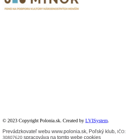
Publikacje wyrażają jedynie poglądy autorów i nie mogą być
utożsamiane z oficjalnym stanowiskiem Senatu RP ani Fundacji
„Pomoc Polakom na Wschodzie” im. Jana Olszewskiego.
Zadanie współfinansowane ze środków Kancelarii Senatu w ramach
sprawowania opieki Senatu Rzeczypospolitej Polskiej nad Polonią i
Polakami za granicą w 2025 roku.
© 2023 Copyright Polonia.sk. Created by
LVISystem
.
IČO:
Prevádzkovateľ webu www.polonia.sk, Poľský klub
,
30807620
spracováva na tomto webe cookies