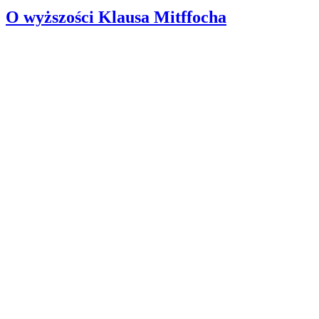
O wyższości Klausa Mitffocha
CZUŁYM UCHEM
Partnerzy
Publikacje wyrażają jedynie poglądy autorów i nie mogą być
utożsamiane z oficjalnym stanowiskiem Senatu RP ani Fundacji
„Pomoc Polakom na Wschodzie” im. Jana Olszewskiego.
Zadanie współfinansowane ze środków Kancelarii Senatu w ramach
sprawowania opieki Senatu Rzeczypospolitej Polskiej nad Polonią i
Polakami za granicą w 2025 roku.