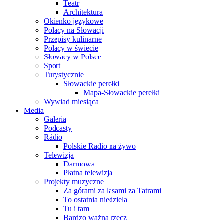
Teatr
Architektura
Okienko językowe
Polacy na Słowacji
Przepisy kulinarne
Polacy w świecie
Słowacy w Polsce
Sport
Turystycznie
Słowackie perełki
Mapa-Słowackie perełki
Wywiad miesiąca
Media
Galeria
Podcasty
Rádio
Polskie Radio na żywo
Telewizja
Darmowa
Płatna telewizja
Projekty muzyczne
Za górami za lasami za Tatrami
To ostatnia niedziela
Tu i tam
Bardzo ważna rzecz