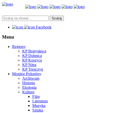
Facebook
Menu
Regiony
KP Bratysława
KP Dubnica
KP Koszyce
KP Nitra
KP Trenczyn
Monitor Polonijny
Archiwum
Historia
Ekologia
Kultura
Film
Literatura
Muzyka
Sztuka