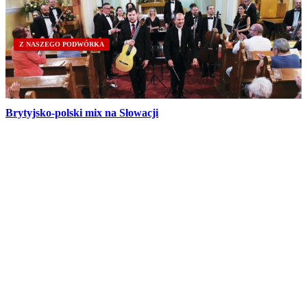
Z NASZEGO PODWÓRKA
Brytyjsko-polski mix na Słowacji
Partnerzy
Publikacje wyrażają jedynie poglądy autorów i nie mogą być
utożsamiane z oficjalnym stanowiskiem Senatu RP ani Fundacji
„Pomoc Polakom na Wschodzie” im. Jana Olszewskiego.