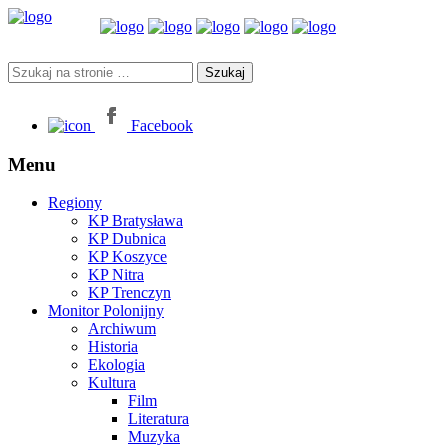
Facebook
Menu
Regiony
KP Bratysława
KP Dubnica
KP Koszyce
KP Nitra
KP Trenczyn
Monitor Polonijny
Archiwum
Historia
Ekologia
Kultura
Film
Literatura
Muzyka