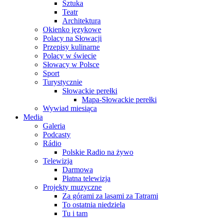
Sztuka
Teatr
Architektura
Okienko językowe
Polacy na Słowacji
Przepisy kulinarne
Polacy w świecie
Słowacy w Polsce
Sport
Turystycznie
Słowackie perełki
Mapa-Słowackie perełki
Wywiad miesiąca
Media
Galeria
Podcasty
Rádio
Polskie Radio na żywo
Telewizja
Darmowa
Płatna telewizja
Projekty muzyczne
Za górami za lasami za Tatrami
To ostatnia niedziela
Tu i tam