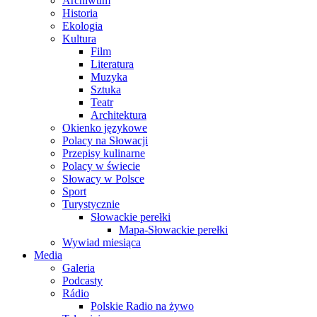
Archiwum
Historia
Ekologia
Kultura
Film
Literatura
Muzyka
Sztuka
Teatr
Architektura
Okienko językowe
Polacy na Słowacji
Przepisy kulinarne
Polacy w świecie
Słowacy w Polsce
Sport
Turystycznie
Słowackie perełki
Mapa-Słowackie perełki
Wywiad miesiąca
Media
Galeria
Podcasty
Rádio
Polskie Radio na żywo