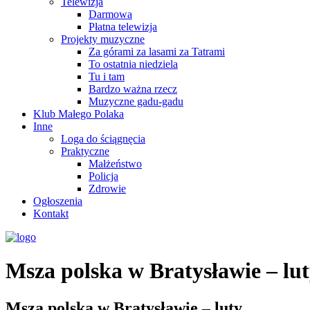
Telewizja
Darmowa
Płatna telewizja
Projekty muzyczne
Za górami za lasami za Tatrami
To ostatnia niedziela
Tu i tam
Bardzo ważna rzecz
Muzyczne gadu-gadu
Klub Małego Polaka
Inne
Loga do ściągnęcia
Praktyczne
Małżeństwo
Policja
Zdrowie
Ogłoszenia
Kontakt
Msza polska w Bratysławie – lu
Msza polska w Bratysławie – luty