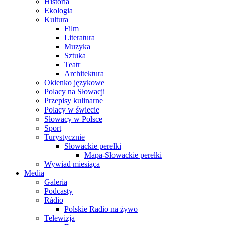
Historia
Ekologia
Kultura
Film
Literatura
Muzyka
Sztuka
Teatr
Architektura
Okienko językowe
Polacy na Słowacji
Przepisy kulinarne
Polacy w świecie
Słowacy w Polsce
Sport
Turystycznie
Słowackie perełki
Mapa-Słowackie perełki
Wywiad miesiąca
Media
Galeria
Podcasty
Rádio
Polskie Radio na żywo
Telewizja