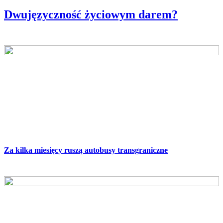
Dwujęzyczność życiowym darem?
Z NASZEGO PODWÓRKA
Za kilka miesięcy ruszą autobusy transgraniczne