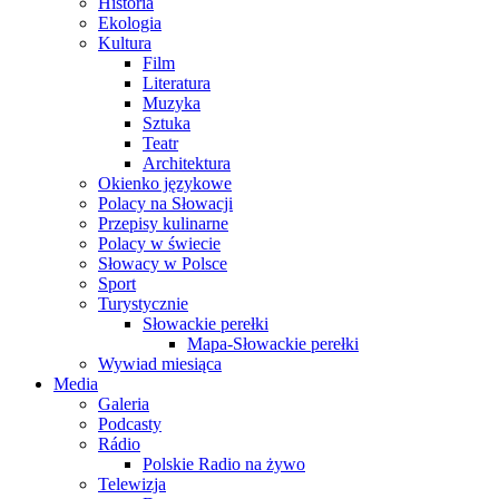
Historia
Ekologia
Kultura
Film
Literatura
Muzyka
Sztuka
Teatr
Architektura
Okienko językowe
Polacy na Słowacji
Przepisy kulinarne
Polacy w świecie
Słowacy w Polsce
Sport
Turystycznie
Słowackie perełki
Mapa-Słowackie perełki
Wywiad miesiąca
Media
Galeria
Podcasty
Rádio
Polskie Radio na żywo
Telewizja