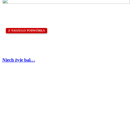
Z NASZEGO PODWÓRKA
Niech żyje bal…
Partnerzy
Publikacje wyrażają jedynie poglądy autorów i nie mogą być
utożsamiane z oficjalnym stanowiskiem Senatu RP ani Fundacji
„Pomoc Polakom na Wschodzie” im. Jana Olszewskiego.