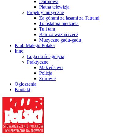
Darmowa
Płatna telewizja
Projekty muzyczne
Za górami za lasami za Tatrami
To ostatnia niedziela
Tu i tam
Bardzo ważna rzecz
Muzyczne gadu-gadu
Klub Małego Polaka
Inne
Loga do ściągnęcia
Praktyczne
Małżeństwo
Policja
Zdrowie
Ogłoszenia
Kontakt