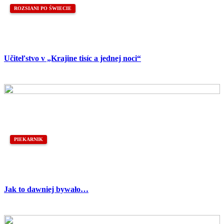
ROZSIANI PO ŚWIECIE
Učiteľstvo v „Krajine tisíc a jednej noci“
PIEKARNIK
Jak to dawniej bywało…