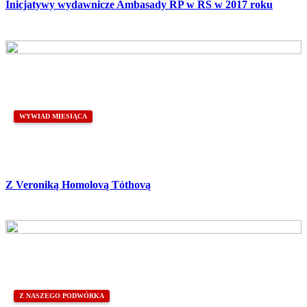
Inicjatywy wydawnicze Ambasady RP w RS w 2017 roku
WYWIAD MIESIĄCA
Z Veroniką Homolovą Tóthovą
Z NASZEGO PODWÓRKA