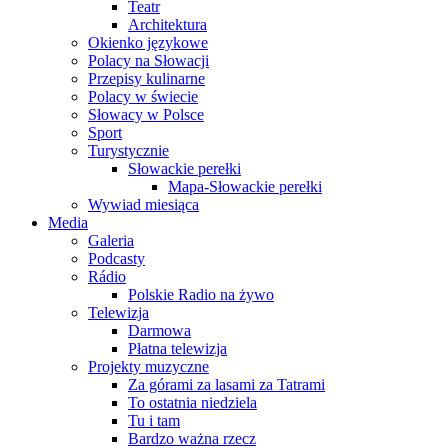
Teatr
Architektura
Okienko językowe
Polacy na Słowacji
Przepisy kulinarne
Polacy w świecie
Słowacy w Polsce
Sport
Turystycznie
Słowackie perełki
Mapa-Słowackie perełki
Wywiad miesiąca
Media
Galeria
Podcasty
Rádio
Polskie Radio na żywo
Telewizja
Darmowa
Płatna telewizja
Projekty muzyczne
Za górami za lasami za Tatrami
To ostatnia niedziela
Tu i tam
Bardzo ważna rzecz