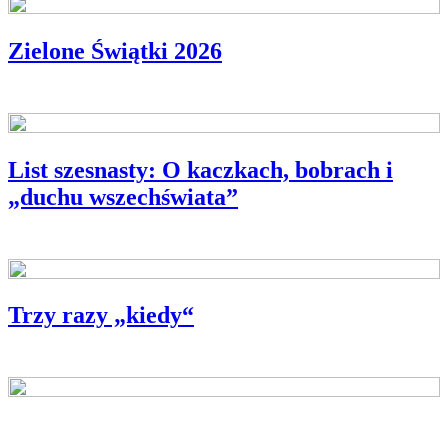
Zielone Świątki 2026
OGŁOSZENIE
List szesnasty: O kaczkach, bobrach i
„duchu wszechświata”
LISTY DO W.
Trzy razy „kiedy“
ROZMOWY Z NINĄ