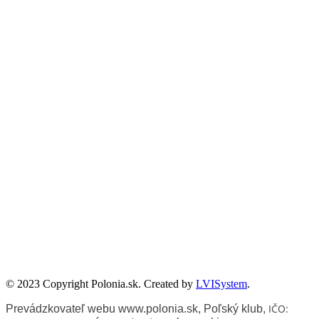
Partnerzy
Publikacje wyrażają jedynie poglądy autorów i nie mogą być
utożsamiane z oficjalnym stanowiskiem Senatu RP ani Fundacji
„Pomoc Polakom na Wschodzie” im. Jana Olszewskiego.
Zadanie współfinansowane ze środków Kancelarii Senatu w ramach
sprawowania opieki Senatu Rzeczypospolitej Polskiej nad Polonią i
Polakami za granicą w 2025 roku.
© 2023 Copyright Polonia.sk. Created by
LVISystem
.
IČO:
Prevádzkovateľ webu www.polonia.sk, Poľský klub
,