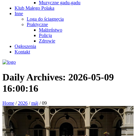
Muzyczne gadu-gadu
Klub Małego Polaka
Inne
Loga do ściągnęcia
Praktyczne
Małżeństwo
Policja
Zdrowie
Ogłoszenia
Kontakt
Daily Archives:
2026-05-09
16:00:16
Home
/
2026
/
máj
/
09