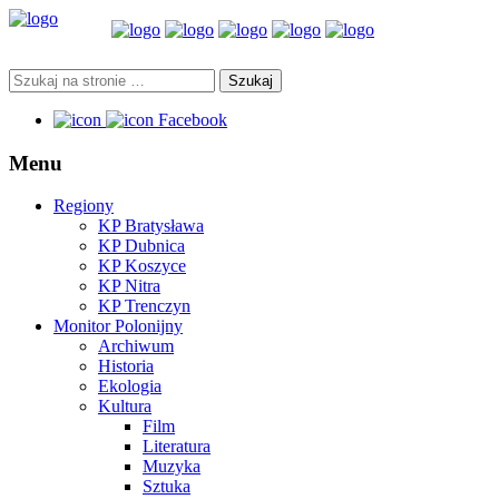
Facebook
Menu
Regiony
KP Bratysława
KP Dubnica
KP Koszyce
KP Nitra
KP Trenczyn
Monitor Polonijny
Archiwum
Historia
Ekologia
Kultura
Film
Literatura
Muzyka
Sztuka