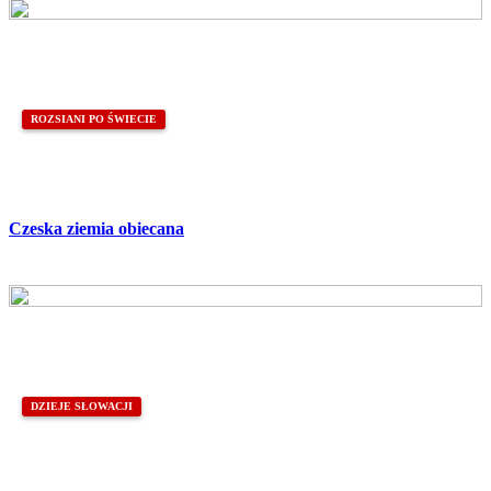
ROZSIANI PO ŚWIECIE
Czeska ziemia obiecana
DZIEJE SŁOWACJI