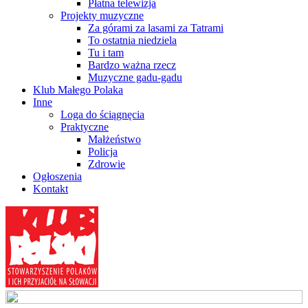
Płatna telewizja
Projekty muzyczne
Za górami za lasami za Tatrami
To ostatnia niedziela
Tu i tam
Bardzo ważna rzecz
Muzyczne gadu-gadu
Klub Małego Polaka
Inne
Loga do ściągnęcia
Praktyczne
Małżeństwo
Policja
Zdrowie
Ogłoszenia
Kontakt