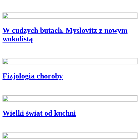
W cudzych butach. Myslovitz z nowym
wokalistą
CZUŁYM UCHEM
Fizjologia choroby
KINO OKO
Wielki świat od kuchni
BLIŻEJ POLSKIEJ KSIĄŻKI