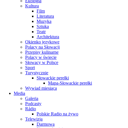
Ekologia
Kultura
Film
Literatura
Muzyka
Sztuka
Teatr
Architektura
Okienko językowe
Polacy na Słowacji
Przepisy kulinarne
Polacy w świecie
Słowacy w Polsce
Sport
Turystycznie
Słowackie perełki
Mapa-Słowackie perełki
Wywiad miesiąca
Media
Galeria
Podcasty
Rádio
Polskie Radio na żywo
Telewizja
Darmowa