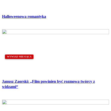
Halloweenowa romantyka
WYWIAD MIESIĄCA
Janusz Zaorski: „Film powinien być rozmową twórcy z
widzami“