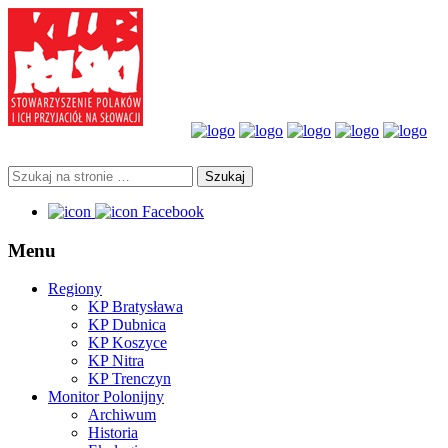
Facebook
Menu
Regiony
KP Bratysława
KP Dubnica
KP Koszyce
KP Nitra
KP Trenczyn
Monitor Polonijny
Archiwum
Historia