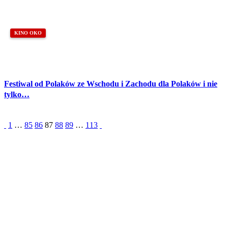
KINO OKO
Festiwal od Polaków ze Wschodu i Zachodu dla Polaków i nie
tylko…
1
…
85
86
87
88
89
…
113
Partnerzy
Publikacje wyrażają jedynie poglądy autorów i nie mogą być
utożsamiane z oficjalnym stanowiskiem Senatu RP ani Fundacji
„Pomoc Polakom na Wschodzie” im. Jana Olszewskiego.