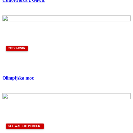
Cudotwórca z Gliwic
PIEKARNIK
Olimpijska moc
SŁOWACKIE PEREŁKI