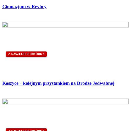
Gimnazjum w Revúcy
Z NASZEGO PODWÓRKA
Koszyce – kolejnym przystankiem na Drodze Jedwabnej
Z NASZEGO PODWÓRKA