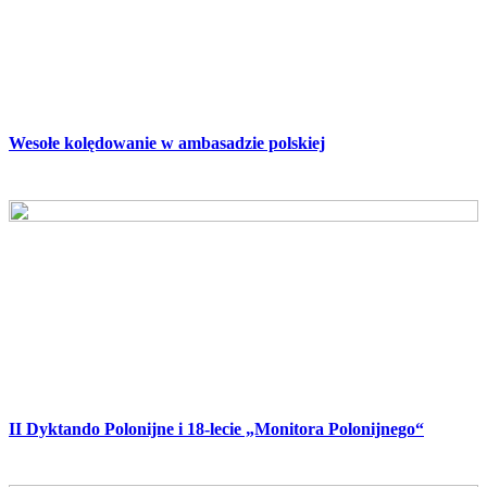
Wesołe kolędowanie w ambasadzie polskiej
II Dyktando Polonijne i 18-lecie „Monitora Polonijnego“